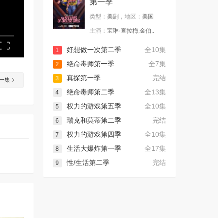
第一季
类型：
美剧，
地区：
美国
主演：
宝琳·查拉梅,金伯..
好想做一次第二季
全10集
1
绝命毒师第一季
全7集
2
真探第一季
完结
3
一集
绝命毒师第二季
全13集
4
权力的游戏第五季
全10集
5
瑞克和莫蒂第二季
完结
6
权力的游戏第四季
全10集
7
生活大爆炸第一季
全17集
8
性/生活第二季
完结
9