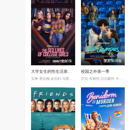
全10集
更新第08集
大学女生的性生活第一季
校园之外第一季
宝琳·查拉梅,金伯利·马图拉,米多莉·弗朗西斯,劳伦·斯宾瑟,史蒂芬·瓜里诺,卡维·拉德尼尔,马特·马洛伊,嘉文·莱特伍德,肯尼迪·利·斯洛克姆,马修·戈尔德,莱西·哈特塞尔,罗布·许贝尔,莱克斯·金,佩吉·陆,雪莉·谢波德,妮可·沙利文,吉利安·阿美娜特
艾拉·布赖特,贝尔蒙特·卡梅利,史蒂夫·豪威,杰伦·托马斯·