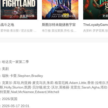
更新第02集
更新第03集
更新
战斗之地
斯图尔特未能拯救宇宙
TheLoyaltyGam
霍华德·查尔斯 / 尼古拉斯·平诺克 / 黛博拉·艾里德
布兰顿·莫拉莱斯,劳伦·拉普库斯,布莱恩·波塞恩,约翰·罗斯·鲍伊,丁瑞奇,乔什·布雷纳,凯文·苏斯曼,路易斯·穆斯蒂略,瑞恩·卡特赖特,阿蒂克斯·巴塔坎,雅沙·斯莱瑟斯,维奥莱特·林茨,Brooklyn·Rose,Gastón·Brouet,Anthony·Giangrande
：哈达克一家第二季
：美剧
秋·卡蕾,Stephen,Bradley
克莱尔·库珀,利亚姆·麦克马洪,朱莉·格雷厄姆,Adam,Little,香侬·拉维尔,
,Holly,Sturton,凯茜·贝尔顿,欧文·沃尔,英格丽·克雷吉,Sarah,Agha,塔
斯,Niall,McNamee,Edward,Mitchell
2026/英国
26-05-17 20:01