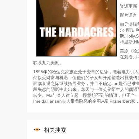
资源更新
影片语言
由导演瑞秋
尔·库珀,利
斯,Holl
特里斯,Nia
美剧《哈
在观看,
联系九九美剧。
1895年的哈达克家族正处于变革的边缘，随着电力引入
然接受财富与机遇，但他们的子女却开始塑造出挑战传统
面临衰退之际继续拓展业务，并且不确定Joe是否已准备
段失恋的阴影中走出来，却因与一位英俊陌生人的偶遇而
转变。Ma与某人建立起一段意想不到的情谊，但正当
ImeldaHansen夫人带着险恶的企图来到Fitzher
相关搜索