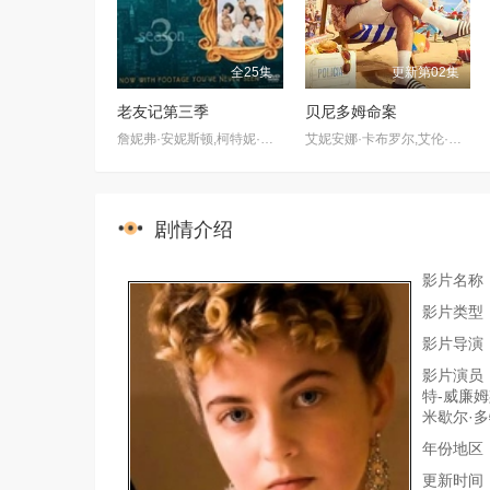
全25集
更新第02集
老友记第三季
贝尼多姆命案
詹妮弗·安妮斯顿,柯特妮·考克斯,丽莎·库卓,马特·勒布朗,马修·派瑞,大卫·休默
艾妮安娜·卡布罗尔,艾伦·麦肯纳,约翰·汉纳,伊娃·范·德·古奇特,伊恩·克宁汉,吉姆·英格利氏,Samantha·Power,Tábata·Cerezo,阿里·哈迪曼,诺埃·塞贝尔,奥马尔·沙克尔,Carolina·Bécquer,Damian·Schedler·Cruz,Vaitiare·Ramos
剧情介绍
影片名称
影片类型
影片导演：瑞
影片演员：
特-威廉姆斯
米歇尔·多特里
年份地区：
更新时间：20