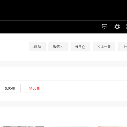
刷 新
报错
分享
上一集
下
第05集
第06集