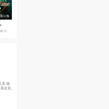
第12集
e
杰里科·罗萨雷斯,珍妮·古铁雷斯,卡米娜·维拉罗尔
扎克·福
欣·莫达克,