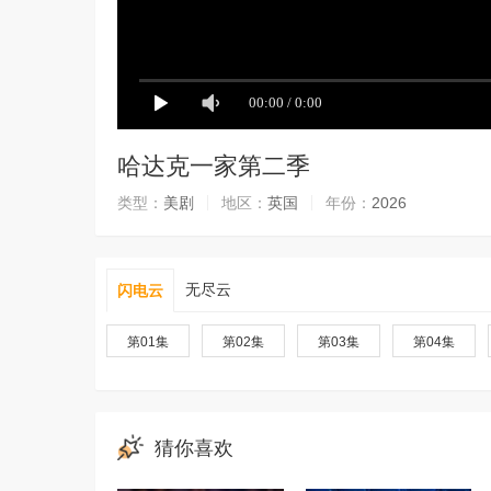
哈达克一家第二季
类型：
美剧
地区：
英国
年份：
2026
无尽云
闪电云
第01集
第02集
第03集
第04集
猜你喜欢