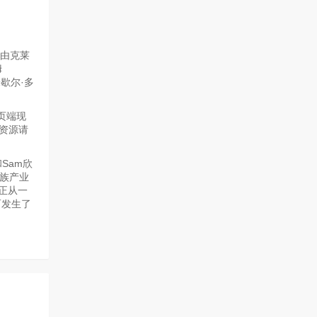
是由克莱
姆
,米歇尔·多
页端现
资源请
Sam欣
家族产业
a正从一
而发生了