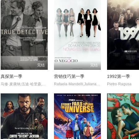
完结
完结
真探第一季
营销伎巧第一季
1992第一季
马修·麦康纳,伍迪·哈里森,布鲁斯·埃利奥特,米歇尔·莫纳汉,托利·基特尔斯,迈克尔·波茨,埃里克·普莱斯,麦迪逊·沃尔夫,J·D·埃弗摩尔,丹娜·格瑞尔,乔·克里斯特,亚历珊德拉·达达里奥
Rafaela·Mandelli,Juliana·Schalch,Michelle·Batista,João·Gabriel·Vasconcellos,Gabriel·Godoy,Guilherme·Weber
Pietro·Ragusa