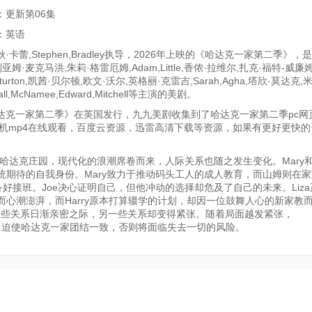
：更新第06集
：英语
·卡蕾,Stephen,Bradley执导，2026年上映的《哈达克一家第二季》，
亚姆·麦克马洪,朱莉·格雷厄姆,Adam,Little,香侬·拉维尔,扎克·福特-威廉
y,Sturton,凯茜·贝尔顿,欧文·沃尔,英格丽·克雷吉,Sarah,Agha,塔欣·莫达克
ll,McNamee,Edward,Mitchell等主演的美剧。
达克一家第二季》在英国发行，九九美剧收集到了哈达克一家第二季pc网
手机mp4在线观看，百度云资源，迅雷高清下载等资源，如果有更好更快的
哈达克庄园，现代化的浪潮席卷而来，人际关系也随之发生变化。Mary和
期待的自我身份。Mary致力于推动码头工人的成人教育，而山姆则在
好接班。Joe决心证明自己，但他冲动的选择却危及了自己的未来。Liz
心潮澎湃，而Harry原本打算辍学的计划，却因一位鼓舞人心的新家教
一些关系日渐亲密之际，另一些关系却变得紧张。随着局面越发紧张，
bert家，迫使哈达克一家团结一致，否则将面临失去一切的风险。