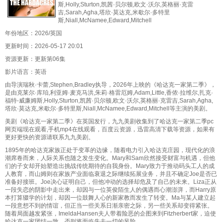
斯,Holly,Sturton,凯茜·贝尔顿,欧文·沃尔,英格丽·克雷
吉,Sarah,Agha,塔欣·莫达克,米歇尔·多特里
斯,Niall,McNamee,Edward,Mitchell
年份地区：2026/英国
更新时间：2026-05-17 20:01
资源更新：更新第06集
影片语言：英语
由导演瑞秋·卡蕾,Stephen,Bradley执导，2026年上映的《哈达克一家第二季》，
是由克莱尔·库珀,利亚姆·麦克马洪,朱莉·格雷厄姆,Adam,Little,香侬·拉维尔,扎克·
福特-威廉姆斯,Holly,Sturton,凯茜·贝尔顿,欧文·沃尔,英格丽·克雷吉,Sarah,Agha,
塔欣·莫达克,米歇尔·多特里斯,Niall,McNamee,Edward,Mitchell等主演的美剧。
美剧《哈达克一家第二季》在英国发行，九九美剧收集到了哈达克一家第二季pc
网页端现在观看,手机mp4在线观看，百度云资源，迅雷高清下载等资源，如果有
更好更快的资源请联系九九美剧。
1895年的哈达克家族正处于变革的边缘，随着电力引入哈达克庄园，现代化的浪
潮席卷而来，人际关系也随之发生变化。Mary和Sam欣然接受财富与机遇，但他
们的子女却开始塑造出挑战传统期待的自我身份。Mary致力于推动码头工人的成
人教育，而山姆则在家族产业面临衰退之际继续拓展业务，并且不确定Joe是否已
准备好接班。Joe决心证明自己，但他冲动的选择却危及了自己的未来。Liza正从
一段失恋的阴影中走出来，却因与一位英俊陌生人的偶遇而心潮澎湃，而Harry原
本打算辍学的计划，却因一位鼓舞人心的新家教而发生了转变。Ma与某人建立起
一段意想不到的情谊，但正当一些关系日渐亲密之际，另一些关系却变得紧张。
随着局面越发紧张，ImeldaHansen夫人带着险恶的企图来到Fitzherbert家，迫使
哈达克一家团结一致，否则将面临失去一切的风险。