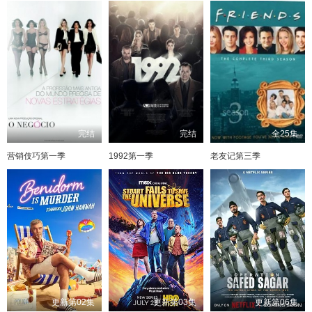
完结
完结
全25集
营销伎巧第一季
1992第一季
老友记第三季
更新第02集
更新第03集
更新第06集