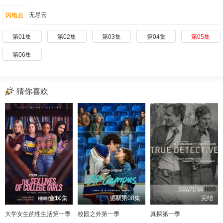
无尽云
闪电云
第01集
第02集
第03集
第04集
第05集
第06集
猜你喜欢
全10集
更新第08集
完结
大学女生的性生活第一季
校园之外第一季
真探第一季