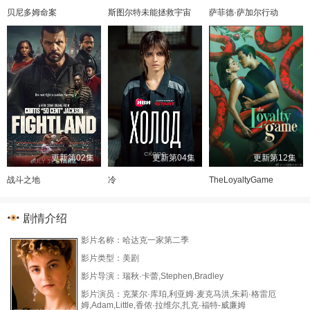
贝尼多姆命案
斯图尔特未能拯救宇宙
萨菲德·萨加尔行动
更新第02集
更新第04集
更新第12集
战斗之地
冷
TheLoyaltyGame
剧情介绍
影片名称：哈达克一家第二季
影片类型：美剧
影片导演：瑞秋·卡蕾,Stephen,Bradley
影片演员：克莱尔·库珀,利亚姆·麦克马洪,朱莉·格雷厄
姆,Adam,Little,香侬·拉维尔,扎克·福特-威廉姆