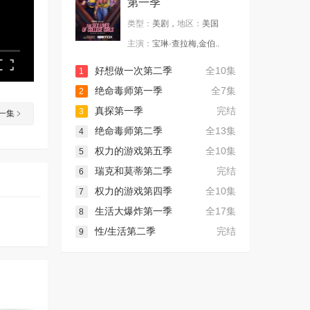
第一季
类型：
美剧，
地区：
美国
主演：
宝琳·查拉梅,金伯..
好想做一次第二季
全10集
1
绝命毒师第一季
全7集
2
真探第一季
完结
3
一集
绝命毒师第二季
全13集
4
权力的游戏第五季
全10集
5
瑞克和莫蒂第二季
完结
6
权力的游戏第四季
全10集
7
生活大爆炸第一季
全17集
8
性/生活第二季
完结
9