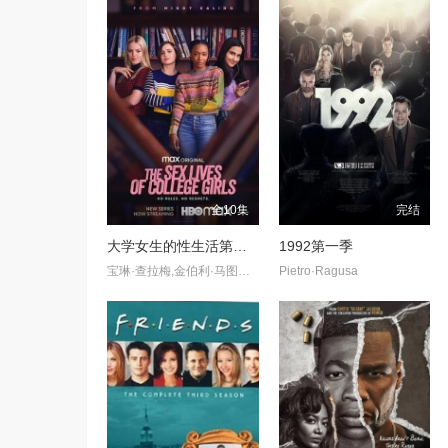
全10集
完结
大学女生的性生活第一季
1992第一季
宝琳·查拉梅,金伯利·马图拉,米多莉·弗朗西斯,劳伦·斯宾瑟,史蒂芬·瓜里诺,卡维·拉德尼尔,马特·马洛伊,嘉文·莱特伍德,肯尼迪·利·斯洛克姆,马修·戈尔德,莱西·哈特塞尔,罗布·许贝尔,莱克斯·金,佩吉·陆,雪莉·谢波德,妮可·沙利文,吉利安·阿美娜特
Pietro·Ragusa