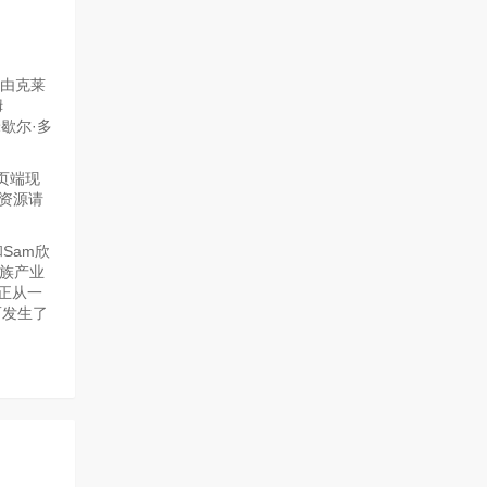
是由克莱
姆
,米歇尔·多
页端现
资源请
Sam欣
家族产业
a正从一
而发生了