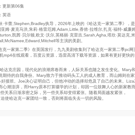
：更新第06集
：英语
·卡蕾,Stephen,Bradley执导，2026年上映的《哈达克一家第二季》，
亚姆·麦克马洪,朱莉·格雷厄姆,Adam,Little,香侬·拉维尔,扎克·福特-威廉
y,Sturton,凯茜·贝尔顿,欧文·沃尔,英格丽·克雷吉,Sarah,Agha,塔欣·莫达克
ll,McNamee,Edward,Mitchell等主演的美剧。
达克一家第二季》在英国发行，九九美剧收集到了哈达克一家第二季pc网
手机mp4在线观看，百度云资源，迅雷高清下载等资源，如果有更好更快的
哈达克庄园，现代化的浪潮席卷而来，人际关系也随之发生变化。Mary和
期待的自我身份。Mary致力于推动码头工人的成人教育，而山姆则在
好接班。Joe决心证明自己，但他冲动的选择却危及了自己的未来。Liz
心潮澎湃，而Harry原本打算辍学的计划，却因一位鼓舞人心的新家教
一些关系日渐亲密之际，另一些关系却变得紧张。随着局面越发紧张，
bert家，迫使哈达克一家团结一致，否则将面临失去一切的风险。