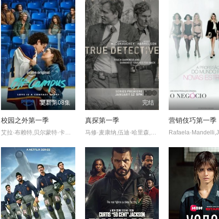
更新第08集
完结
校园之外第一季
真探第一季
营销伎巧第一季
艾拉·布赖特,贝尔蒙特·卡梅利,史蒂夫·豪威,杰伦·托马斯·
马修·麦康纳,伍迪·哈里森,布鲁斯·埃利奥特,米歇尔·莫纳汉,托利·基特尔斯,迈克尔·波茨,埃里克·普莱斯,麦迪逊·沃尔夫,J·D·埃弗摩尔,丹娜·格瑞尔,乔·克里斯特,亚历珊德拉·达达里奥