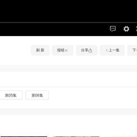
刷 新
报错
分享
上一集
下
第05集
第06集