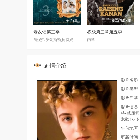
全25集
更新第08集
老友记第三季
权欲第三章第五季
詹妮弗·安妮斯顿,柯特妮·考克斯,丽莎·库卓,马特·勒布朗,马修·派瑞,大卫·休默
内详
剧情介绍
影片名称
影片类型
影片导演：瑞
影片演员：
特-威廉姆斯
米歇尔·多特里
年份地区：
更新时间：20