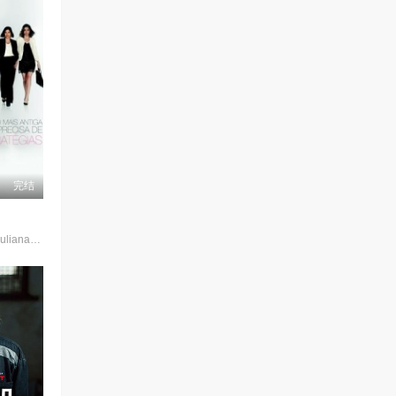
完结
Rafaela·Mandelli,Juliana·Schalch,Michelle·Batista,João·Gabriel·Vasconcellos,Gabriel·Godoy,Guilherme·Weber