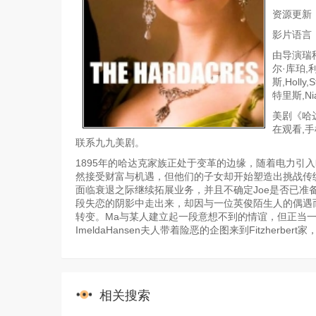
资源更新
影片语言
由导演瑞秋
尔·库珀,利
斯,Holl
特里斯,Nia
美剧《哈
在观看,
联系九九美剧。
1895年的哈达克家族正处于变革的边缘，随着电力引入
然接受财富与机遇，但他们的子女却开始塑造出挑战传统
面临衰退之际继续拓展业务，并且不确定Joe是否已准备
段失恋的阴影中走出来，却因与一位英俊陌生人的偶遇而
转变。Ma与某人建立起一段意想不到的情谊，但正当
ImeldaHansen夫人带着险恶的企图来到Fitzher
相关搜索