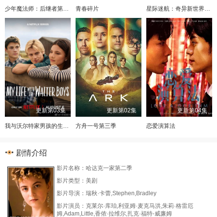
少年魔法师：后继者第三季
青春碎片
星际迷航：奇异新世界第四季
更新第03集
更新第02集
更新第04集
我与沃尔特家男孩的生活第三季
方舟一号第三季
恋爱演算法
剧情介绍
影片名称：哈达克一家第二季
影片类型：美剧
影片导演：瑞秋·卡蕾,Stephen,Bradley
影片演员：克莱尔·库珀,利亚姆·麦克马洪,朱莉·格雷厄
姆,Adam,Little,香侬·拉维尔,扎克·福特-威廉姆