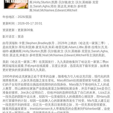
斯,Holly,Sturton,凯茜·贝尔顿,欧文·沃尔,英格丽·克雷
吉,Sarah,Agha,塔欣·莫达克,米歇尔·多特里
斯,Niall,McNamee,Edward,Mitchell
年份地区：2026/英国
更新时间：2026-05-17 20:01
资源更新：更新第06集
影片语言：英语
由导演瑞秋·卡蕾,Stephen,Bradley执导，2026年上映的《哈达克一家第二季》，
是由克莱尔·库珀,利亚姆·麦克马洪,朱莉·格雷厄姆,Adam,Little,香侬·拉维尔,扎克·
福特-威廉姆斯,Holly,Sturton,凯茜·贝尔顿,欧文·沃尔,英格丽·克雷吉,Sarah,Agha,
塔欣·莫达克,米歇尔·多特里斯,Niall,McNamee,Edward,Mitchell等主演的美剧。
美剧《哈达克一家第二季》在英国发行，九九美剧收集到了哈达克一家第二季pc
网页端现在观看,手机mp4在线观看，百度云资源，迅雷高清下载等资源，如果有
更好更快的资源请联系九九美剧。
1895年的哈达克家族正处于变革的边缘，随着电力引入哈达克庄园，现代化的浪
潮席卷而来，人际关系也随之发生变化。Mary和Sam欣然接受财富与机遇，但他
们的子女却开始塑造出挑战传统期待的自我身份。Mary致力于推动码头工人的成
人教育，而山姆则在家族产业面临衰退之际继续拓展业务，并且不确定Joe是否已
准备好接班。Joe决心证明自己，但他冲动的选择却危及了自己的未来。Liza正从
一段失恋的阴影中走出来，却因与一位英俊陌生人的偶遇而心潮澎湃，而Harry原
本打算辍学的计划，却因一位鼓舞人心的新家教而发生了转变。Ma与某人建立起
一段意想不到的情谊，但正当一些关系日渐亲密之际，另一些关系却变得紧张。
随着局面越发紧张，ImeldaHansen夫人带着险恶的企图来到Fitzherbert家，迫使
哈达克一家团结一致，否则将面临失去一切的风险。