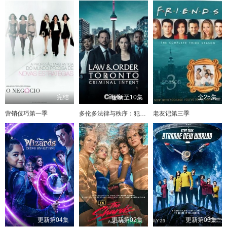
完结
更新至10集
全25集
营销伎巧第一季
多伦多法律与秩序：犯罪倾向
老友记第三季
更新第04集
更新第02集
更新第03集