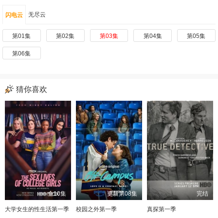
无尽云
闪电云
第01集
第02集
第03集
第04集
第05集
第06集
猜你喜欢
全10集
更新第08集
完结
大学女生的性生活第一季
校园之外第一季
真探第一季