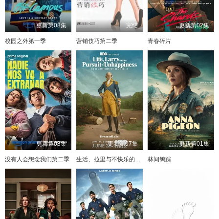
更新第08集
完结
更新第02集
校园之外第一季
营销伎巧第二季
青春碎片
更新第08集
更新第07集
更新第01集
没有人会想念我们第二季
生活、拉里与不快乐的追求：一部美国史
林间鸽踪