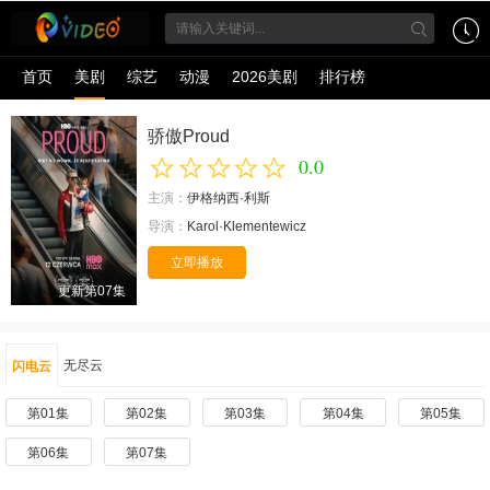
首页
美剧
综艺
动漫
2026美剧
排行榜
骄傲Proud
0.0
主演：
伊格纳西·利斯
导演：
Karol·Klementewicz
立即播放
更新第07集
无尽云
闪电云
第01集
第02集
第03集
第04集
第05集
第06集
第07集