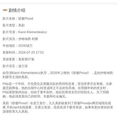
剧情介绍
影片名称：骄傲Proud
影片类型：美剧
影片导演：Karol·Klementewicz
影片演员：伊格纳西·利斯
年份地区：2026/波兰
更新时间：2026-07-25 17:01
资源更新：更新第07集
影片语言：波兰语
由导演Karol·Klementewicz执导，2026年上映的《骄傲Proud》，是由伊格纳西·
利斯等主演的美剧。
Filip是一个年轻、不负责任且厚颜无耻的男同性恋者，坚信世界尽在掌握。当家
庭悲剧降临，他的自我中心转变成挥之不去的负罪感。在照顾年幼的侄女时，
Filip渴望保持自由，但由于童年创伤，他抗拒将侄女托付给陌生人。为了照顾
她，他必须直面自己的软弱、失败和社会偏见。
美剧《骄傲Proud》在波兰发行，九九美剧收集到了骄傲Proudpc网页端现在观
看,手机mp4在线观看，百度云资源，迅雷高清下载等资源，如果有更好更快的资
源请联系九九美剧。