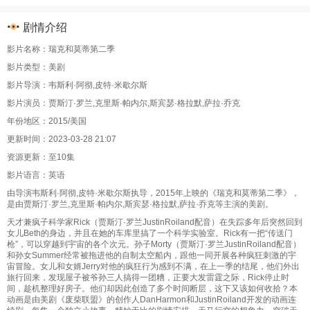
剧情介绍
影片名称：瑞克和莫蒂第二季
影片类型：美剧
影片导演：韦斯利·阿彻,皮特·米歇尔斯
影片演员：贾斯汀·罗兰,克里斯·帕内尔,斯宾瑟·格拉默,萨拉·乔克
年份地区：2015/美国
更新时间：2023-03-28 21:07
资源更新：至10集
影片语言：英语
由导演韦斯利·阿彻,皮特·米歇尔斯执导，2015年上映的《瑞克和莫蒂第二季》，
是由贾斯汀·罗兰,克里斯·帕内尔,斯宾瑟·格拉默,萨拉·乔克等主演的美剧。
天才兼疯子科学家Rick（贾斯汀·罗兰JustinRoiland配音）在失踪多年后突然回到
女儿Beth的身边，并且在她的车库里搞了一个科学实验室。Rick有一把“传送门
枪”，可以穿越到宇宙的各个次元。孙子Morty（贾斯汀·罗兰JustinRoiland配音）
和孙女Summer经常被拖进他的自制太空船内，跟他一同开展各种疯狂刺激的宇
宙冒险。女儿和女婿Jerry对他的疯狂行为感到不满，在上一季的结尾，他们外出
旅行回来，发现屋子被爷孙三人搞得一团糟，正要大发雷霆之际，Rick停止时
间，趁机整理好房子。他们却因此创造了多个时间断层，这下又该如何收拾？本
动画是由美剧《废柴联盟》的创作人DanHarmon和JustinRoiland开发的动画连