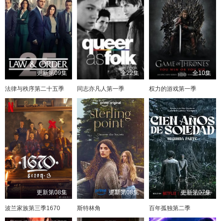
更新第09集
全22集
全10集
法律与秩序第二十五季
同志亦凡人第一季
权力的游戏第一季
更新第08集
更新第08集
更新第07集
波兰家族第三季1670
斯特林角
百年孤独第二季