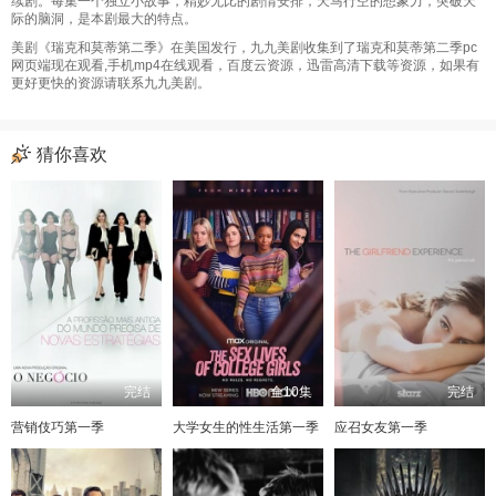
续剧。每集一个独立小故事，精妙无比的剧情安排，天马行空的想象力，突破天
际的脑洞，是本剧最大的特点。
美剧《瑞克和莫蒂第二季》在美国发行，九九美剧收集到了瑞克和莫蒂第二季pc
网页端现在观看,手机mp4在线观看，百度云资源，迅雷高清下载等资源，如果有
更好更快的资源请联系九九美剧。
猜你喜欢
完结
全10集
完结
营销伎巧第一季
大学女生的性生活第一季
应召女友第一季