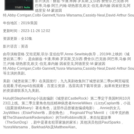
影片演员：丽兹·卡潘,蒂姆·罗宾斯,艾尔西·费舍尔,巴克德·阿
巴蒂,马修·阿兰,约翰·胡热那克,欧文·伯克,泰内娅·因崔亚戈,阿
德里安·M·蒙波因
特,Abby·Corrigan,Colbi·Gannett,Yusra·Warsama,Cassidy·Neal,David·Arthur·Sou
年份地区：2019/美国
更新时间：2023-11-26 12:02
资源更新：全10集
影片语言：英语
由导演格雷格·艾坦尼斯,菲尔·亚伯拉罕,Anne·Sewitsky执导，2019年上映的《城
堡岩第二季》，是由丽兹·卡潘,蒂姆·罗宾斯,艾尔西·费舍尔,巴克德·阿巴蒂,马修·阿
兰,约翰·胡热那克,欧文·伯克,泰内娅·因崔亚戈,阿德里安·M·蒙波因
特,Abby·Corrigan,Colbi·Gannett,Yusra·Warsama,Cassidy·Neal,David·Arthur·Sou
等主演的美剧。
美剧《城堡岩第二季》在美国发行，九九美剧收集到了城堡岩第二季pc网页端现
在观看,手机mp4在线观看，百度云资源，迅雷高清下载等资源，如果有更好更快
的资源请联系九九美剧。
Hulu的StephenKing小说改编剧《城堡岩CastleRock》第二季定于美国时间10月
23日上线。第二季主要角色包括精神病患者AnnieWilkes（LizzyCaplan饰，小说
《战栗游戏Misery》著名角色，这部作品曾被改编成电影）﹑Annie的女儿
JoyWilkes（ElsieFisher饰，原创角色）﹑Reginald“Pop”Merrill（《肖申克的救
赎TheShawshankRedemption》的TimRobbins饰演，来自短篇故事
《TheSunDog》，剧中是著名犯罪家族的家长）其他演员包括PaulSparks﹑
YusraWarsama﹑BarkhadAbi及MatthewAlan。