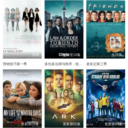
完结
更新至10集
全25集
营销伎巧第一季
多伦多法律与秩序：犯罪倾向
老友记第三季
更新第03集
更新第02集
更新第03集