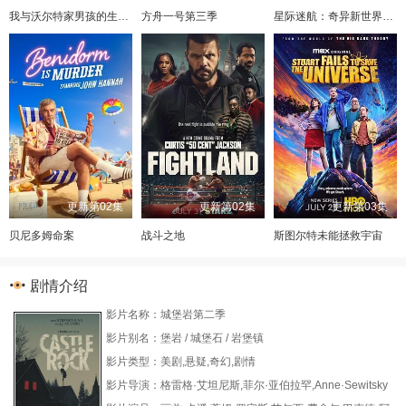
我与沃尔特家男孩的生活第三季
方舟一号第三季
星际迷航：奇异新世界第四季
更新第02集
更新第02集
更新第03集
贝尼多姆命案
战斗之地
斯图尔特未能拯救宇宙
剧情介绍
影片名称：城堡岩第二季
影片别名：堡岩 / 城堡石 / 岩堡镇
影片类型：美剧,悬疑,奇幻,剧情
影片导演：格雷格·艾坦尼斯,菲尔·亚伯拉罕,Anne·Sewitsky