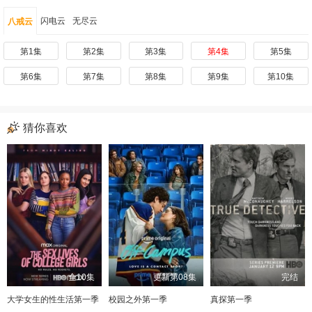
闪电云
无尽云
八戒云
第1集
第2集
第3集
第4集
第5集
第6集
第7集
第8集
第9集
第10集
猜你喜欢
全10集
更新第08集
完结
大学女生的性生活第一季
校园之外第一季
真探第一季