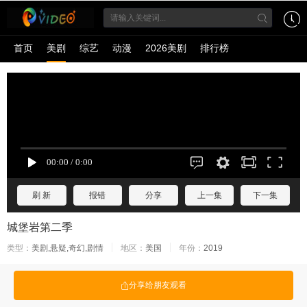
首页
美剧
综艺
动漫
2026美剧
排行榜
刷 新
报错
分享
上一集
下一集
城堡岩第二季
类型：
美剧,悬疑,奇幻,剧情
地区：
美国
年份：
2019
分享给朋友观看