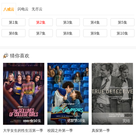
闪电云
无尽云
八戒云
第1集
第2集
第3集
第4集
第5集
第6集
第7集
第8集
第9集
第10集
猜你喜欢
全10集
更新第08集
完结
大学女生的性生活第一季
校园之外第一季
真探第一季