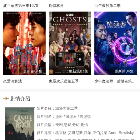
波兰家族第三季1670
斯特林角
百年孤独第二季
更新第04集
更新第07集
更新第04集
恋爱演算法
鬼屋欢乐送第五季
少年魔法师：后继者第三季
剧情介绍
影片名称：城堡岩第二季
影片别名：堡岩 / 城堡石 / 岩堡镇
影片类型：美剧,悬疑,奇幻,剧情
影片导演：格雷格·艾坦尼斯,菲尔·亚伯拉罕,Anne·Sewitsky