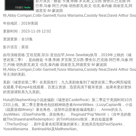
影片演员：丽兹·卡潘,蒂姆·罗宾斯,艾尔西·费舍尔,巴克德·阿
巴蒂,马修·阿兰,约翰·胡热那克,欧文·伯克,泰内娅·因崔亚戈,阿
德里安·M·蒙波因
特,Abby·Corrigan,Colbi·Gannett,Yusra·Warsama,Cassidy·Neal,David·Arthur·Sou
年份地区：2019/美国
更新时间：2023-11-26 12:02
资源更新：全10集
影片语言：英语
由导演格雷格·艾坦尼斯,菲尔·亚伯拉罕,Anne·Sewitsky执导，2019年上映的《城
堡岩第二季》，是由丽兹·卡潘,蒂姆·罗宾斯,艾尔西·费舍尔,巴克德·阿巴蒂,马修·阿
兰,约翰·胡热那克,欧文·伯克,泰内娅·因崔亚戈,阿德里安·M·蒙波因
特,Abby·Corrigan,Colbi·Gannett,Yusra·Warsama,Cassidy·Neal,David·Arthur·Sou
等主演的美剧。
美剧《城堡岩第二季》在美国发行，九九美剧收集到了城堡岩第二季pc网页端现
在观看,手机mp4在线观看，百度云资源，迅雷高清下载等资源，如果有更好更快
的资源请联系九九美剧。
Hulu的StephenKing小说改编剧《城堡岩CastleRock》第二季定于美国时间10月
23日上线。第二季主要角色包括精神病患者AnnieWilkes（LizzyCaplan饰，小说
《战栗游戏Misery》著名角色，这部作品曾被改编成电影）﹑Annie的女儿
JoyWilkes（ElsieFisher饰，原创角色）﹑Reginald“Pop”Merrill（《肖申克的救
赎TheShawshankRedemption》的TimRobbins饰演，来自短篇故事
《TheSunDog》，剧中是著名犯罪家族的家长）其他演员包括PaulSparks﹑
YusraWarsama﹑BarkhadAbi及MatthewAlan。