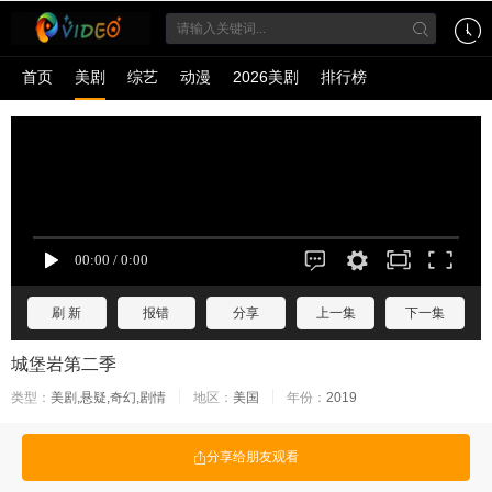
首页
美剧
综艺
动漫
2026美剧
排行榜
刷 新
报错
分享
上一集
下一集
城堡岩第二季
类型：
美剧,悬疑,奇幻,剧情
地区：
美国
年份：
2019
分享给朋友观看