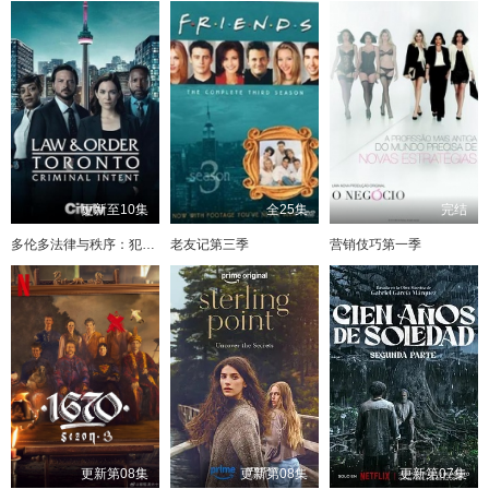
更新至10集
全25集
完结
多伦多法律与秩序：犯罪倾向
老友记第三季
营销伎巧第一季
更新第08集
更新第08集
更新第07集