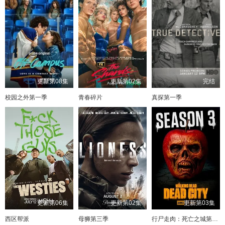
更新第08集
更新第02集
完结
校园之外第一季
青春碎片
真探第一季
更新第06集
更新第02集
更新第03集
西区帮派
母狮第三季
行尸走肉：死亡之城第三季