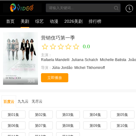
首页
美剧
综艺
动漫
2026美剧
排行榜
营销伎巧第一季
0.0
主演：
Rafaela·Mandelli
Juliana·Schalch
Michelle·Batista
João
导演：
Júlia·Jordão
Michel·Tikhomiroff
立即播放
完结
九九云
无尽云
百度云
第01集
第02集
第03集
第04集
第05集
第06集
第07集
第08集
第09集
第10集