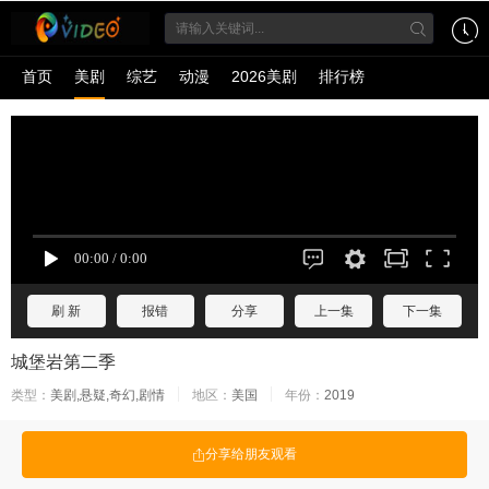
首页
美剧
综艺
动漫
2026美剧
排行榜
刷 新
报错
分享
上一集
下一集
城堡岩第二季
类型：
美剧,悬疑,奇幻,剧情
地区：
美国
年份：
2019
分享给朋友观看