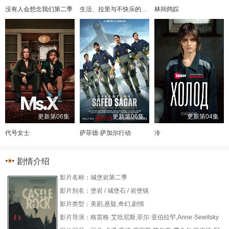
没有人会想念我们第二季
生活、拉里与不快乐的追求：一部美国史
林间鸽踪
更新第06集
更新第06集
更新第04集
代号女士
萨菲德·萨加尔行动
冷
剧情介绍
影片名称：城堡岩第二季
影片别名：堡岩 / 城堡石 / 岩堡镇
影片类型：美剧,悬疑,奇幻,剧情
影片导演：格雷格·艾坦尼斯,菲尔·亚伯拉罕,Anne·Sewitsky