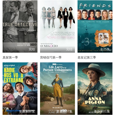
完结
完结
全25集
真探第一季
营销伎巧第一季
老友记第三季
更新第08集
更新第07集
更新第01集