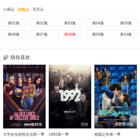
八戒云
无尽云
闪电云
第01集
第02集
第03集
第04集
第05集
第06集
第07集
第08集
第09集
第10集
猜你喜欢
全10集
完结
更新第08集
大学女生的性生活第一季
1992第一季
校园之外第一季