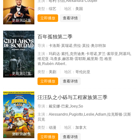
主演：
哈利·乔西,Alexandra·Cooper
类型：
综艺
地区：
美国
立即播放
查看详情
更新第07集
百年孤独第二季
导演：
卡洛斯·莫瑞诺,劳拉·莫拉·奥尔特加
主演：
玛莉达·索托,克劳迪奥·卡塔诺,罗兰·索菲亚,阿基玛,
维尼亚·马查多,赫苏斯-雷耶斯,戴里斯·范·格里
肯,Rubén·Albert..
类型：
美剧
地区：
哥伦比亚
更新第07集
立即播放
查看详情
汪汪队之小砾与工程家族第三季
导演：
戴安娜·巴索,Joey,So
主演：
Alessandro,Pugiotto,Leslie,Adlam,拉克斯顿·汉斯
贝克
类型：
动漫
地区：
加拿大
更新第26集
立即播放
查看详情