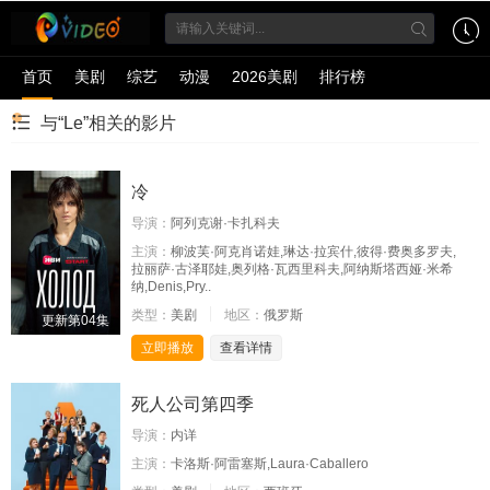
首页
美剧
综艺
动漫
2026美剧
排行榜
与“Le”相关的影片
冷
导演：
阿列克谢·卡扎科夫
主演：
柳波芙·阿克肖诺娃,琳达·拉宾什,彼得·费奥多罗夫,
拉丽萨·古泽耶娃,奥列格·瓦西里科夫,阿纳斯塔西娅·米希
纳,Denis,Pry..
类型：
美剧
地区：
俄罗斯
更新第04集
立即播放
查看详情
死人公司第四季
导演：
内详
主演：
卡洛斯·阿雷塞斯,Laura·Caballero