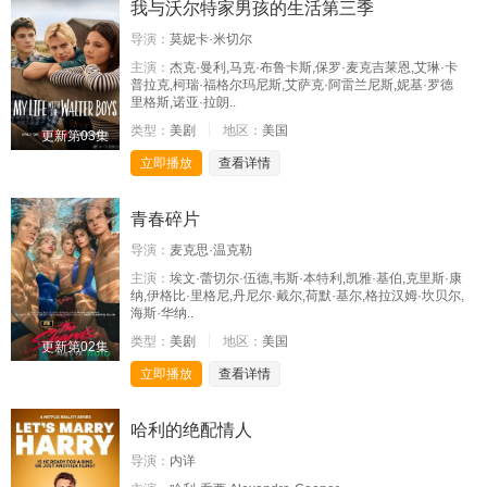
我与沃尔特家男孩的生活第三季
导演：
莫妮卡·米切尔
主演：
杰克·曼利,马克·布鲁卡斯,保罗·麦克吉莱恩,艾琳·卡
普拉克,柯瑞·福格尔玛尼斯,艾萨克·阿雷兰尼斯,妮基·罗德
里格斯,诺亚·拉朗..
类型：
美剧
地区：
美国
更新第03集
立即播放
查看详情
青春碎片
导演：
麦克思·温克勒
主演：
埃文·蕾切尔·伍德,韦斯·本特利,凯雅·基伯,克里斯·康
纳,伊格比·里格尼,丹尼尔·戴尔,荷默·基尔,格拉汉姆·坎贝尔,
海斯·华纳..
类型：
美剧
地区：
美国
更新第02集
立即播放
查看详情
哈利的绝配情人
导演：
内详