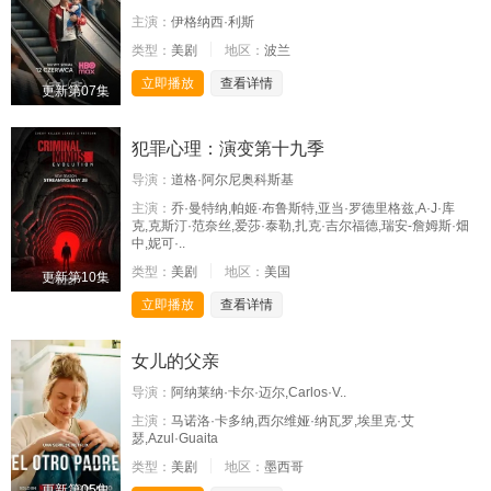
主演：
伊格纳西·利斯
类型：
美剧
地区：
波兰
立即播放
查看详情
更新第07集
犯罪心理：演变第十九季
导演：
道格·阿尔尼奥科斯基
主演：
乔·曼特纳,帕姬·布鲁斯特,亚当·罗德里格兹,A·J·库
克,克斯汀·范奈丝,爱莎·泰勒,扎克·吉尔福德,瑞安-詹姆斯·畑
中,妮可·..
类型：
美剧
地区：
美国
更新第10集
立即播放
查看详情
女儿的父亲
导演：
阿纳莱纳·卡尔·迈尔,Carlos·V..
主演：
马诺洛·卡多纳,西尔维娅·纳瓦罗,埃里克·艾
瑟,Azul·Guaita
类型：
美剧
地区：
墨西哥
更新第05集