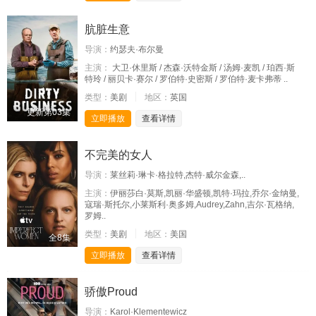
肮脏生意
导演：
约瑟夫·布尔曼
主演：
大卫·休里斯 / 杰森·沃特金斯 / 汤姆·麦凯 / 珀西·斯
特玲 / 丽贝卡·赛尔 / 罗伯特·史密斯 / 罗伯特·麦卡弗蒂 ..
类型：
美剧
地区：
英国
更新第03集
立即播放
查看详情
不完美的女人
导演：
莱丝莉·琳卡·格拉特,杰特·威尔金森,..
主演：
伊丽莎白·莫斯,凯丽·华盛顿,凯特·玛拉,乔尔·金纳曼,
寇瑞·斯托尔,小莱斯利·奥多姆,Audrey,Zahn,吉尔·瓦格纳,
罗姆..
类型：
美剧
地区：
美国
全8集
立即播放
查看详情
骄傲Proud
导演：
Karol·Klementewicz