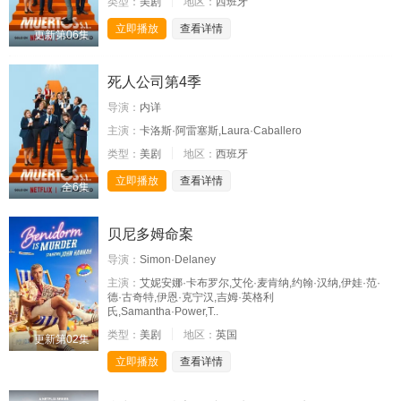
类型：
美剧
地区：
西班牙
立即播放
查看详情
更新第06集
死人公司第4季
导演：
内详
主演：
卡洛斯·阿雷塞斯,Laura·Caballero
类型：
美剧
地区：
西班牙
立即播放
查看详情
全6集
贝尼多姆命案
导演：
Simon·Delaney
主演：
艾妮安娜·卡布罗尔,艾伦·麦肯纳,约翰·汉纳,伊娃·范·
德·古奇特,伊恩·克宁汉,吉姆·英格利
氏,Samantha·Power,T..
类型：
美剧
地区：
英国
更新第02集
立即播放
查看详情