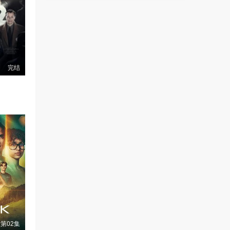
完结
第02集