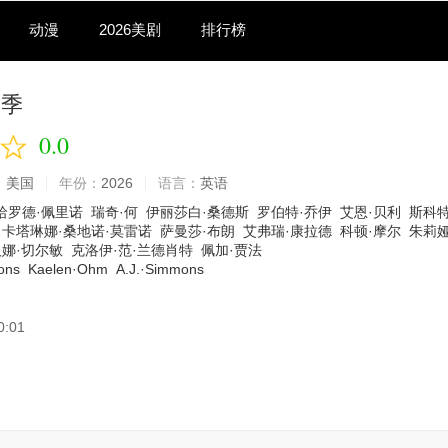
动漫
2026美剧
排行榜
四季
0.0
：
美国
年份：
2026
语言：
英语
哈罗德·佩里诺
瑞奇·何
伊丽莎白·桑德斯
罗伯特·乔伊
艾恩·贝利
斯科特
卡塔琳娜·桑地诺·莫雷诺
萨曼莎·布朗
艾弗瑞·康拉德
科顿·摩尔
朱莉娅
汉娜·切尔敏
克洛伊·范·兰德肖特
佩加·贾法
ons
Kaelen·Ohm
A.J.·Simmons
0:01