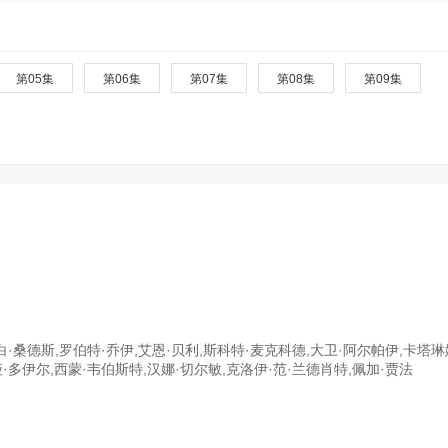
第05集
第06集
第07集
第08集
第09集
·桑德斯,罗伯特·乔伊,艾恩·贝利,斯科特·麦克科德,大卫·阿尔帕伊,卡塔琳
娅·多伊尔,西蒙·韦伯斯特,汉娜·切尔敏,克洛伊·范·兰德肖特,佩加·贾法