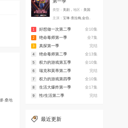
第一季
类型：
美剧，
地区：
美国
主演：
宝琳·查拉梅,金伯..
好想做一次第二季
全10集
1
绝命毒师第一季
全7集
2
真探第一季
完结
3
绝命毒师第二季
全13集
4
权力的游戏第五季
全10集
5
瑞克和莫蒂第二季
完结
6
权力的游戏第四季
全10集
7
生活大爆炸第一季
全17集
8
性/生活第二季
完结
9
娜·桑地
最近更新