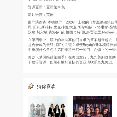
资源更新：更新第10集
影片语言：英语
由导演杰克·本德执导，2026年上映的《梦魇绝镇第四季》
恩·贝利,斯科特·麦克科德,大卫·阿尔帕伊,卡塔琳娜·桑地
汉娜·切尔敏,克洛伊·范·兰德肖特,佩加·贾法里,Nathan·D.·S
在第四季中，镇上的居民离他们寻求的答案越来越近，但他
是否会成为最终回家的关键？即便Boyd的身体和精神
中扮演什么角色？第四季将开启一些门，而镇上的一些
美剧《梦魇绝镇第四季》在美国发行，九九美剧收集到了
下载等资源，如果有更好更快的资源请联系九九美剧。
猜你喜欢