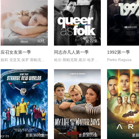
完结
全22集
应召女友第一季
同志亦凡人第一季
1992第一季
丽莉·克亚芙,保罗·斯帕克斯,玛丽·莱恩·莱杰斯库,亚历桑德拉·卡斯蒂略,肖恩·本森,德鲁·尼尔森,凯特·林恩·希尔,詹姆斯·吉尔伯特,Kate·Hewlett,Neil·Whitely,Ann·Pirvu
哈尔·斯帕克斯,葛尔·哈罗德,兰迪·哈里森,斯科特·洛威尔,彼得·派格,克里斯·波特,米歇尔·科鲁尼,西娅·吉尔,莎朗·格拉斯,Jack·Wetherall
Pietro·Ragusa
更新第03集
更新第03集
更新