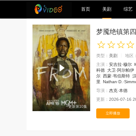
首页
美剧
综艺
梦魇绝镇第
类型：
美剧
地区
主演：
安吉拉·穆尔
科德
大卫·阿尔帕伊
尔
西蒙·韦伯斯特
里
Nathan·D.·Simm
导演：
杰克·本德
更新：
2026-07-16 2
更新第10集
立即播放