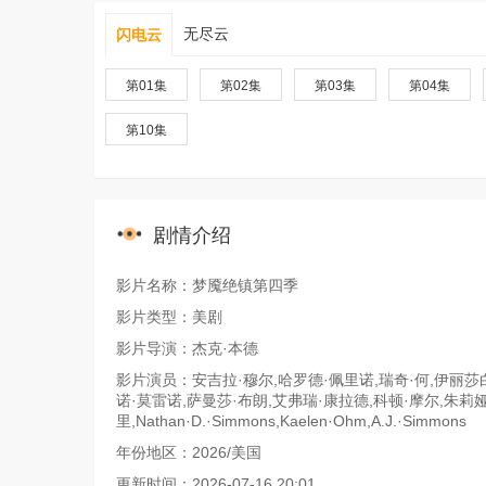
无尽云
闪电云
第01集
第02集
第03集
第04集
第10集
剧情介绍
影片名称：梦魇绝镇第四季
影片类型：美剧
影片导演：杰克·本德
影片演员：安吉拉·穆尔,哈罗德·佩里诺,瑞奇·何,伊丽莎白
诺·莫雷诺,萨曼莎·布朗,艾弗瑞·康拉德,科顿·摩尔,朱莉
里,Nathan·D.·Simmons,Kaelen·Ohm,A.J.·Simmons
年份地区：2026/美国
更新时间：2026-07-16 20:01