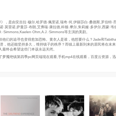
，是由安吉拉·穆尔,哈罗德·佩里诺,瑞奇·何,伊丽莎白·桑德斯,罗伯特·乔
诺·莫雷诺,萨曼莎·布朗,艾弗瑞·康拉德,科顿·摩尔,朱莉娅·多伊尔,西蒙·韦
immons,Kaelen·Ohm,A.J.·Simmons等主演的美剧。
们的追寻也变得愈加恐怖。黄衣人是谁，他想要什么？Jade和Tabith
崩溃，他还能坚持多久，维持镇子的秩序？而镇上最新到来的居民将在未
人最终会希望这些门本该永远关闭。
梦魇绝镇第四季pc网页端现在观看,手机mp4在线观看，百度云资源，