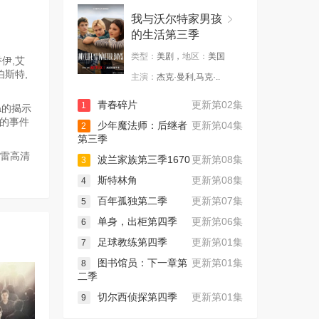
我与沃尔特家男孩
的生活第三季
类型：
美剧，
地区：
美国
伊,艾
伯斯特,
主演：
杰克·曼利,马克·..
青春碎片
更新第02集
1
a的揭示
来的事件
少年魔法师：后继者
更新第04集
2
第三季
迅雷高清
波兰家族第三季1670
更新第08集
3
斯特林角
更新第08集
4
百年孤独第二季
更新第07集
5
单身，出柜第四季
更新第06集
6
足球教练第四季
更新第01集
7
图书馆员：下一章第
更新第01集
8
二季
切尔西侦探第四季
更新第01集
9