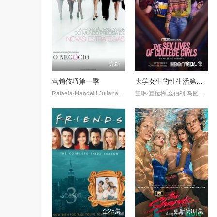
完结
全10集
营销伎巧第一季
大学女生的性生活第一季
Rafaela·Mandelli,Juliana·Schalch,Michelle·Batista,João·Gabriel·Vasconcellos,Gabriel·Godoy,Guilherme·Weber
宝琳·查拉梅,金伯利·马图拉,米多莉·弗朗西斯,劳伦·斯宾瑟,史蒂芬·瓜里诺,卡维·拉德尼尔,马特·马洛伊,嘉文·莱特伍德,肯尼迪·利·斯洛克姆,马修·戈尔德,莱西·哈特塞尔,罗布·许贝尔,莱克斯·金,佩吉·陆,雪莉·谢波德,妮可·沙利文,吉利安·阿美娜特
全25集
更新第02集