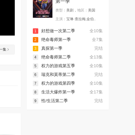
第一季
类型：
美剧，
地区：
美国
主演：
宝琳·查拉梅,金伯..
好想做一次第二季
全10集
1
绝命毒师第一季
全7集
2
真探第一季
完结
3
一集
绝命毒师第二季
全13集
4
权力的游戏第五季
全10集
5
瑞克和莫蒂第二季
完结
6
权力的游戏第四季
全10集
7
生活大爆炸第一季
全17集
8
性/生活第二季
完结
9