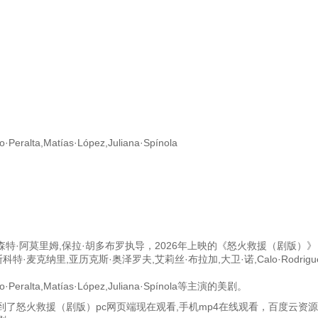
o·Peralta,Matías·López,Juliana·Spínola
威森特·阿莫里姆,保拉·胡多布罗执导，2026年上映的《怒火救援（剧版）
特·麦克纳里,亚历克斯·奥泽罗夫,艾莉丝·布拉加,大卫·诺,Calo·Rodrigu
lvaro·Peralta,Matías·López,Juliana·Spínola等主演的美剧。
了怒火救援（剧版）pc网页端现在观看,手机mp4在线观看，百度云资