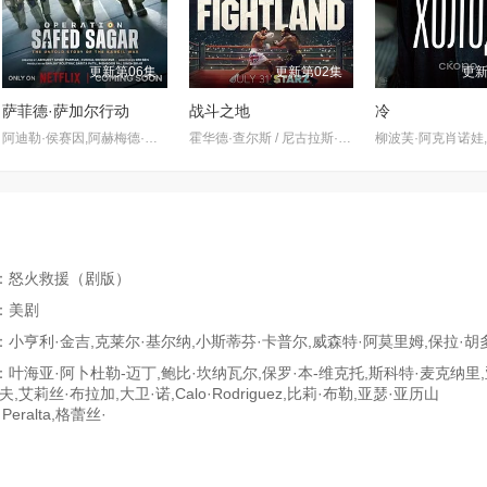
更新第06集
更新第02集
更新
萨菲德·萨加尔行动
战斗之地
冷
阿迪勒·侯赛因,阿赫梅德·坎,悉塔尔特,吉米·舍尔吉勒,维奈·帕塔克,Ashok·Mehta,马努·里希·查达,马克·班宁顿,莫汉·卡普尔,R·巴克提·克莱因,丹尼斯·侯赛因,普拉加克塔·科利,Edward·Sonnenblick,Dia·Mirza,阿比·维尔马,米希尔·阿胡贾,Masoom·Mumtaz·Khan,Taaruk·Raina,阿姆丽塔·巴格琪,Arnav·Bhasin,Anupa
霍华德·查尔斯 / 尼古拉斯·平诺克 / 黛博拉·艾里德
：怒火救援（剧版）
：美剧
小亨利·金吉,克莱尔·基尔纳,小斯蒂芬·卡普尔,威森特·阿莫里姆,保拉·胡
叶海亚·阿卜杜勒-迈丁,鲍比·坎纳瓦尔,保罗·本-维克托,斯科特·麦克纳里
,艾莉丝·布拉加,大卫·诺,Calo·Rodriguez,比莉·布勒,亚瑟·亚历山
·Peralta,格蕾丝·