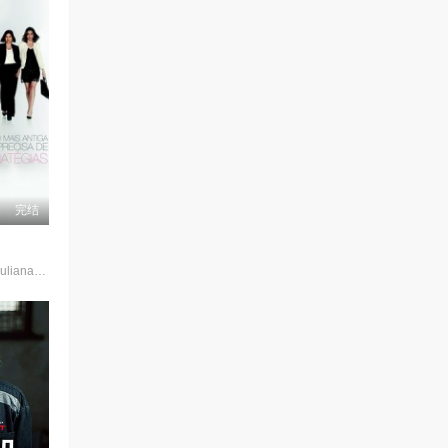
完结
Rafaela·Mandelli,Juliana·Schalch,Michelle·Batista,João·Gabriel·Vasconcellos,Gabriel·Godoy,Guilherme·Weber