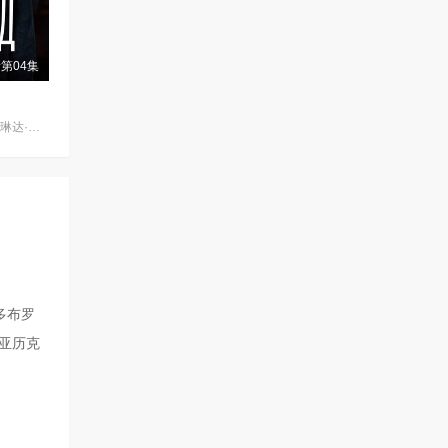
第04集
柳波芙·阿克肖诺娃,琳达·拉宾什,彼得·费奥多罗夫,拉丽萨·古泽耶娃,奥列格·瓦西里科夫,阿纳斯塔西娅·米希纳,Denis,Prytkov,Kseniya,Katalymova,Evgeniy,Kharitonov,弗谢沃罗德·沃洛丁,Mikhail,Konovalov,Aleksandr,Averin,亚历山大·克罗特科夫,Maksim,Boyko,亚历山德拉·巴巴斯基纳,Aleksandr,S
多布罗
,亚历克