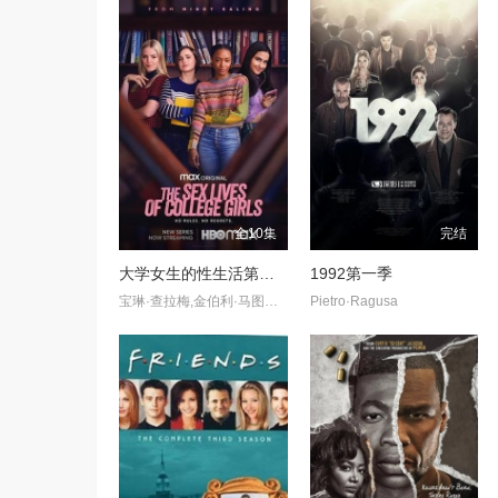
全10集
完结
大学女生的性生活第一季
1992第一季
宝琳·查拉梅,金伯利·马图拉,米多莉·弗朗西斯,劳伦·斯宾瑟,史蒂芬·瓜里诺,卡维·拉德尼尔,马特·马洛伊,嘉文·莱特伍德,肯尼迪·利·斯洛克姆,马修·戈尔德,莱西·哈特塞尔,罗布·许贝尔,莱克斯·金,佩吉·陆,雪莉·谢波德,妮可·沙利文,吉利安·阿美娜特
Pietro·Ragusa