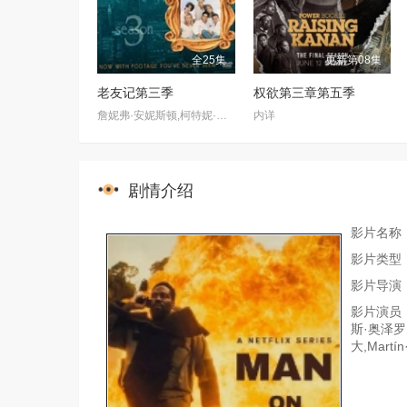
全25集
更新第08集
老友记第三季
权欲第三章第五季
詹妮弗·安妮斯顿,柯特妮·考克斯,丽莎·库卓,马特·勒布朗,马修·派瑞,大卫·休默
内详
剧情介绍
影片名称
影片类型
影片导演：
影片演员：
斯·奥泽罗夫
大,Martín