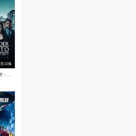
至10集
多伦多法律与秩序：犯罪倾向