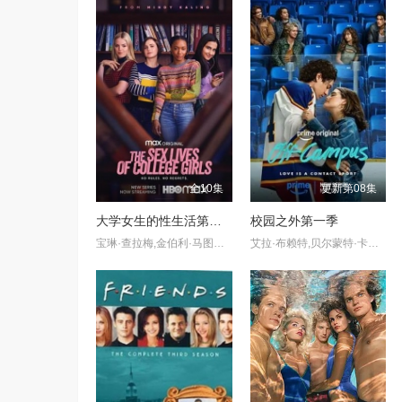
全10集
更新第08集
大学女生的性生活第一季
校园之外第一季
宝琳·查拉梅,金伯利·马图拉,米多莉·弗朗西斯,劳伦·斯宾瑟,史蒂芬·瓜里诺,卡维·拉德尼尔,马特·马洛伊,嘉文·莱特伍德,肯尼迪·利·斯洛克姆,马修·戈尔德,莱西·哈特塞尔,罗布·许贝尔,莱克斯·金,佩吉·陆,雪莉·谢波德,妮可·沙利文,吉利安·阿美娜特
艾拉·布赖特,贝尔蒙特·卡梅利,史蒂夫·豪威,杰伦·托马斯·