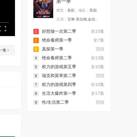
第一季
类型：
美剧，
地区：
美国
主演：
宝琳·查拉梅,金伯..
好想做一次第二季
全10集
1
绝命毒师第一季
全7集
2
真探第一季
完结
3
一集
绝命毒师第二季
全13集
4
权力的游戏第五季
全10集
5
瑞克和莫蒂第二季
完结
6
权力的游戏第四季
全10集
7
生活大爆炸第一季
全17集
8
性/生活第二季
完结
9