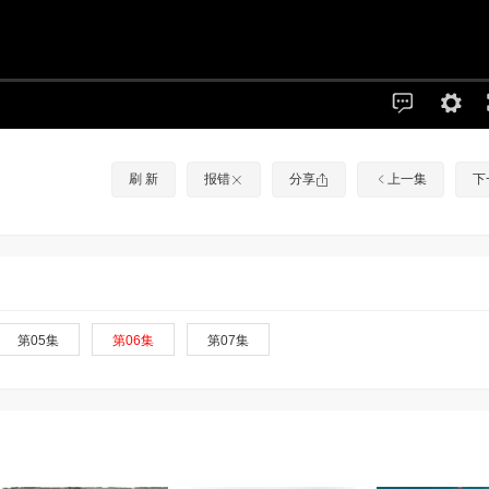
刷 新
报错
分享
上一集
下
第05集
第06集
第07集