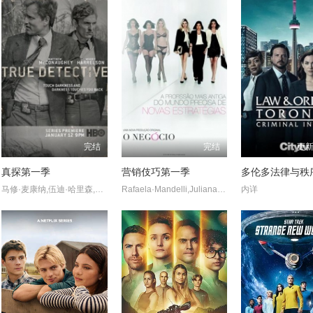
完结
完结
更新
真探第一季
营销伎巧第一季
马修·麦康纳,伍迪·哈里森,布鲁斯·埃利奥特,米歇尔·莫纳汉,托利·基特尔斯,迈克尔·波茨,埃里克·普莱斯,麦迪逊·沃尔夫,J·D·埃弗摩尔,丹娜·格瑞尔,乔·克里斯特,亚历珊德拉·达达里奥
Rafaela·Mandelli,Juliana·Schalch,Michelle·Batista,João·Gabriel·Vasconcellos,Gabriel·Godoy,Guilherme·Weber
内详