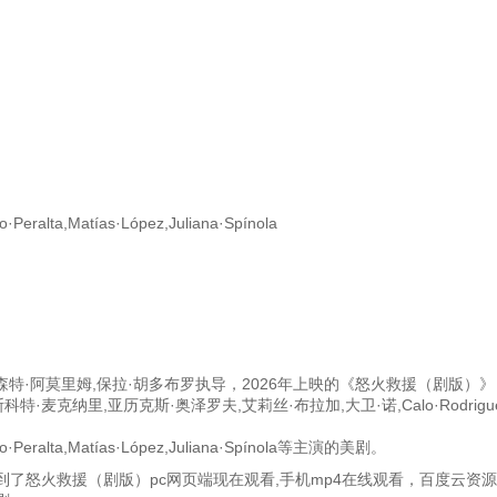
o·Peralta,Matías·López,Juliana·Spínola
威森特·阿莫里姆,保拉·胡多布罗执导，2026年上映的《怒火救援（剧版）
特·麦克纳里,亚历克斯·奥泽罗夫,艾莉丝·布拉加,大卫·诺,Calo·Rodrigu
lvaro·Peralta,Matías·López,Juliana·Spínola等主演的美剧。
了怒火救援（剧版）pc网页端现在观看,手机mp4在线观看，百度云资