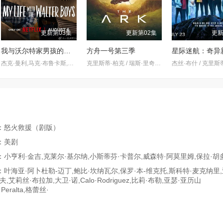
更新第03集
更新第02集
更新
我与沃尔特家男孩的生活第三季
方舟一号第三季
杰克·曼利,马克·布鲁卡斯,保罗·麦克吉莱恩,艾琳·卡普拉克,柯瑞·福格尔玛尼斯,艾萨克·阿雷兰尼斯,妮基·罗德里格斯,诺亚·拉朗德,阿什比·金特里,约翰尼·林克,迈尔斯·佩雷斯,米娅·洛韦,Sally·Cacic,Lennix·James,Naveen·Paddock
克里斯蒂·柏克 / 瑞斯·里奇 / 理查德·弗利施曼 / 瑞安·亚当斯 / 帕夫莱·耶里尼奇 / 沙利妮·佩里斯 / 蒂安娜·乌普切娃 / 戴安娜·贝穆德斯 / 贾德兰·马尔科维奇 / 克里斯蒂娜·沃尔夫 / 塔玛拉·拉多瓦诺维奇
：怒火救援（剧版）
：美剧
小亨利·金吉,克莱尔·基尔纳,小斯蒂芬·卡普尔,威森特·阿莫里姆,保拉·胡
叶海亚·阿卜杜勒-迈丁,鲍比·坎纳瓦尔,保罗·本-维克托,斯科特·麦克纳里
,艾莉丝·布拉加,大卫·诺,Calo·Rodriguez,比莉·布勒,亚瑟·亚历山
·Peralta,格蕾丝·