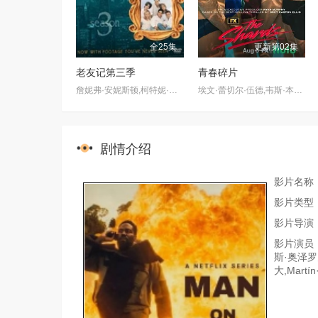
全25集
更新第02集
老友记第三季
青春碎片
詹妮弗·安妮斯顿,柯特妮·考克斯,丽莎·库卓,马特·勒布朗,马修·派瑞,大卫·休默
埃文·蕾切尔·伍德,韦斯·本特利,凯雅·基伯,克里斯·康纳,伊格比·里格尼,丹尼尔·戴尔,荷默·基尔,格拉汉姆·坎贝尔,海斯·华纳,Jordan·Roth,Sierra·Stoliar,Bella·Valdes,Constantine·Malahias,Cortés·Alexander,Aidan·Skye·Jameson
剧情介绍
影片名称
影片类型
影片导演：
影片演员：
斯·奥泽罗夫
大,Martín