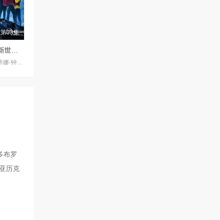
第03集
星际迷航：奇异新世界第四季
杰丝·布什 / 克里斯蒂娜·钟 / 西莉亚·罗丝·古丁 / 阿德里安·霍姆斯 / 克里斯汀·霍恩 / 丹·让诺特 / 卡罗尔·凯恩 / 亚历克丝·卡普 / 安松·蒙特 / Chris Myers / 梅利莎·纳维亚 / 比安卡·努加拉 / 基利安·奥沙利文 / 巴布斯·奥卢桑莫昆 / 帕顿·奥斯瓦尔特
多布罗
,亚历克