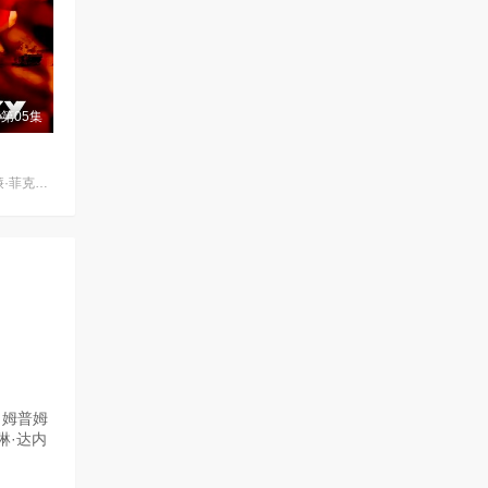
第05集
安雅·泰勒-乔伊,威廉·菲克纳,安妮特·贝宁,小克利夫顿·克林斯,埃里克·兰格,德鲁·斯塔基,克雷格·韦茨巴赫尔,莫·麦克雷,马修·劳奇,迪恩·S·贾格尔,蒂莫西,尤金·金,安洁纽·艾莉丝-泰勒,米西·克莱尔·法尔科内,Mika·McCalla,阿德因·恩卡拉德,Ariel·Flores,奎因·奥恩,Antal·Kalik
·姆普姆
琳·达内