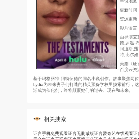
年份地区：
更新时间：20
资源更新
影片语言
由导演麦克
德,罗温·
阿迪斯,露
特,比尔
美剧《证
百度云资
基于玛格丽特·阿特伍德的同名小说创作。故事聚焦两位少
Lydia为未来妻子们打造的精英预备学校里摸索前行
渐成为催化剂，终将颠覆她们的过去、现在和未来。
相关搜索
证言手机免费观看
证言无删减版
证言爱奇艺在线观看
证