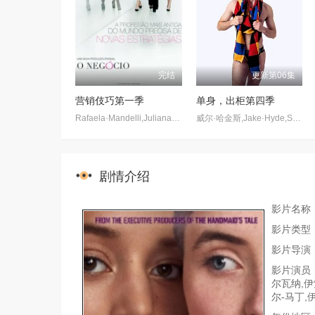
完结
更新第06集
营销伎巧第一季
单身，出柜第四季
Rafaela·Mandelli,Juliana·Schalch,Michelle·Batista,João·Gabriel·Vasconcellos,Gabriel·Godoy,Guilherme·Weber
威尔·哈金斯,Jake·Hyde,Steven·Christou
剧情介绍
影片名称
影片类型
影片导演：
影片演员：
尔瓦纳,伊
尔-马丁,