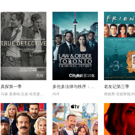
完结
更新至10集
真探第一季
多伦多法律与秩序：犯罪倾向
老友记第三季
马修·麦康纳,伍迪·哈里森,布鲁斯·埃利奥特,米歇尔·莫纳汉,托利·基特尔斯,迈克尔·波茨,埃里克·普莱斯,麦迪逊·沃尔夫,J·D·埃弗摩尔,丹娜·格瑞尔,乔·克里斯特,亚历珊德拉·达达里奥
内详