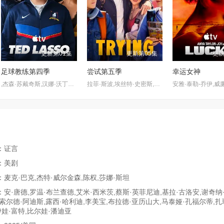
更新第01集
更新第05集
更新
足球教练第四季
尝试第五季
幸运女神
,杰森·苏戴奇斯,汉娜·沃丁厄姆,朱诺·坦普尔,布雷特·戈德斯坦,杰里米·斯威夫特,布兰登·亨特,塔尼娅·雷诺兹,裘德·马克,费伊·马赛,雷克斯·海耶斯,艾斯林·沙基,艾比·赫恩,格兰特·菲利,索菲·西蒙特,克莱尔·阿什顿,米歇尔·戴维森,尼尔·多德森-哈托
拉菲·斯波,埃丝特·史密斯,达伦·博伊德,珊·布鲁克,夏洛特·莱利,西莉亚·伊姆里,科林·摩根,斯嘉丽·雷纳,库珀·特纳,吉米索拉·艾库美罗,丹妮尔·维塔利斯,莉·布拉泽海德
：证言
：美剧
麦克·巴克,杰特·威尔金森,陈权,莎娜·斯坦
安·唐德,罗温·布兰查德,艾米·西米茨,蔡斯·英菲尼迪,基拉·古洛安,谢奇纳
索尔德·阿迪斯,露西·哈利迪,李美宝,布拉德·亚历山大,马泰娅·孔福尔蒂,扎
伊娃·富特,比尔娃·潘迪亚