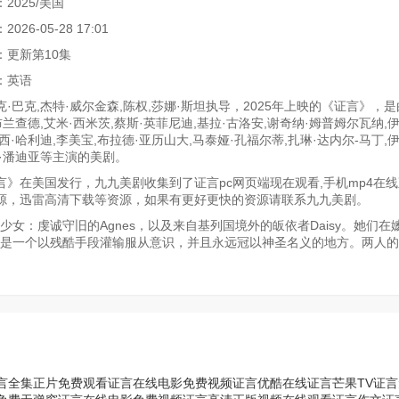
2025/美国
26-05-28 17:01
：更新第10集
：英语
·巴克,杰特·威尔金森,陈权,莎娜·斯坦执导，2025年上映的《证言》，是
布兰查德,艾米·西米茨,蔡斯·英菲尼迪,基拉·古洛安,谢奇纳·姆普姆尔瓦纳,
西·哈利迪,李美宝,布拉德·亚历山大,马泰娅·孔福尔蒂,扎琳·达内尔-马丁,伊
娃·潘迪亚等主演的美剧。
言》在美国发行，九九美剧收集到了证言pc网页端现在观看,手机mp4在
源，迅雷高清下载等资源，如果有更好更快的资源请联系九九美剧。
女：虔诚守旧的Agnes，以及来自基列国境外的皈依者Daisy。她们在
，这是一个以残酷手段灌输服从意识，并且永远冠以神圣名义的地方。两人
言全集正片免费观看
证言在线电影免费视频
证言优酷在线
证言芒果TV
证言