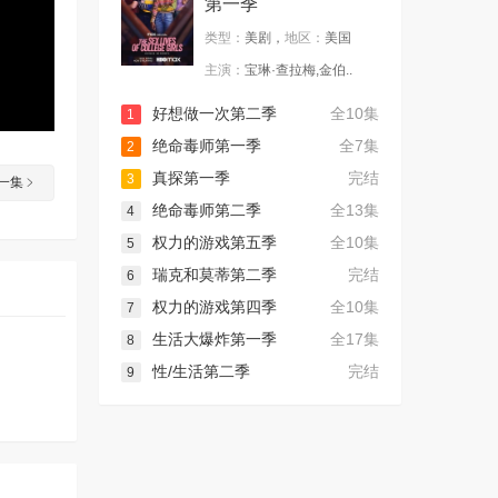
第一季
类型：
美剧，
地区：
美国
主演：
宝琳·查拉梅,金伯..
好想做一次第二季
全10集
1
绝命毒师第一季
全7集
2
真探第一季
完结
3
一集
绝命毒师第二季
全13集
4
权力的游戏第五季
全10集
5
瑞克和莫蒂第二季
完结
6
权力的游戏第四季
全10集
7
生活大爆炸第一季
全17集
8
性/生活第二季
完结
9