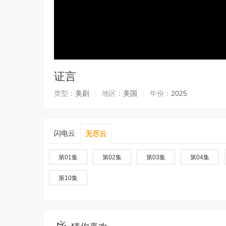
证言
类型：
美剧
地区：
美国
年份：
2025
闪电云
无尽云
第01集
第02集
第03集
第04集
第10集