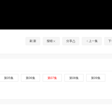
刷 新
报错
分享
上一集
下
第05集
第06集
第07集
第08集
第09集