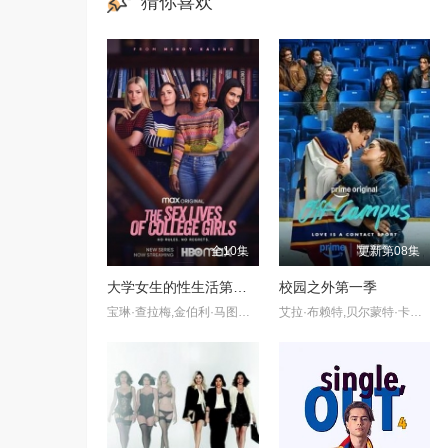
猜你喜欢
全10集
更新第08集
大学女生的性生活第一季
校园之外第一季
宝琳·查拉梅,金伯利·马图拉,米多莉·弗朗西斯,劳伦·斯宾瑟,史蒂芬·瓜里诺,卡维·拉德尼尔,马特·马洛伊,嘉文·莱特伍德,肯尼迪·利·斯洛克姆,马修·戈尔德,莱西·哈特塞尔,罗布·许贝尔,莱克斯·金,佩吉·陆,雪莉·谢波德,妮可·沙利文,吉利安·阿美娜特
艾拉·布赖特,贝尔蒙特·卡梅利,史蒂夫·豪威,杰伦·托马斯·