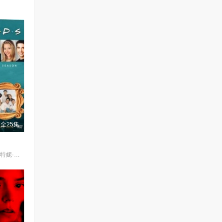
全25集
詹妮弗·安妮斯顿,柯特妮·考克斯,丽莎·库卓,马特·勒布朗,马修·派瑞,大卫·休默