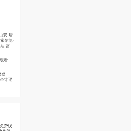
由安·唐
伊索尔德·
娃·富
线观看，
嬷嬷
的牵绊逐
免费观