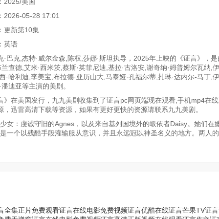
2025/美国
26-05-28 17:01
：更新第10集
：英语
·巴克,杰特·威尔金森,陈权,莎娜·斯坦执导，2025年上映的《证言》，是
布兰查德,艾米·西米茨,蔡斯·英菲尼迪,基拉·古洛安,谢奇纳·姆普姆尔瓦纳,
西·哈利迪,李美宝,布拉德·亚历山大,马泰娅·孔福尔蒂,扎琳·达内尔-马丁,伊
娃·潘迪亚等主演的美剧。
言》在美国发行，九九美剧收集到了证言pc网页端现在观看,手机mp4在
源，迅雷高清下载等资源，如果有更好更快的资源请联系九九美剧。
女：虔诚守旧的Agnes，以及来自基列国境外的皈依者Daisy。她们在
，这是一个以残酷手段灌输服从意识，并且永远冠以神圣名义的地方。两人
言全集正片免费观看
证言在线电影免费视频
证言优酷在线
证言芒果TV
证言