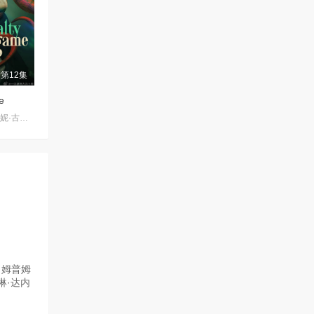
第12集
e
杰里科·罗萨雷斯,珍妮·古铁雷斯,卡米娜·维拉罗尔
·姆普姆
琳·达内