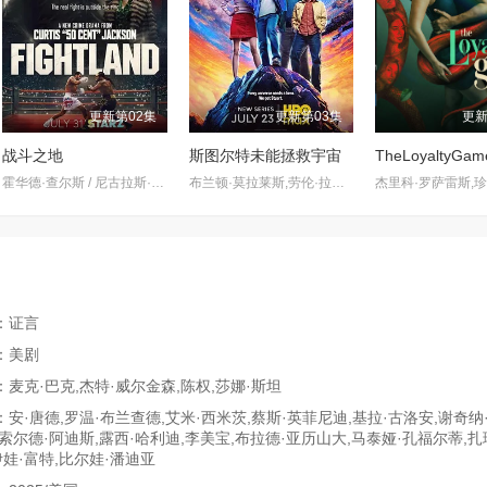
更新第02集
更新第03集
更新
战斗之地
斯图尔特未能拯救宇宙
TheLoyaltyGam
霍华德·查尔斯 / 尼古拉斯·平诺克 / 黛博拉·艾里德
布兰顿·莫拉莱斯,劳伦·拉普库斯,布莱恩·波塞恩,约翰·罗斯·鲍伊,丁瑞奇,乔什·布雷纳,凯文·苏斯曼,路易斯·穆斯蒂略,瑞恩·卡特赖特,阿蒂克斯·巴塔坎,雅沙·斯莱瑟斯,维奥莱特·林茨,Brooklyn·Rose,Gastón·Brouet,Anthony·Giangrande
：证言
：美剧
麦克·巴克,杰特·威尔金森,陈权,莎娜·斯坦
安·唐德,罗温·布兰查德,艾米·西米茨,蔡斯·英菲尼迪,基拉·古洛安,谢奇纳
索尔德·阿迪斯,露西·哈利迪,李美宝,布拉德·亚历山大,马泰娅·孔福尔蒂,扎
伊娃·富特,比尔娃·潘迪亚