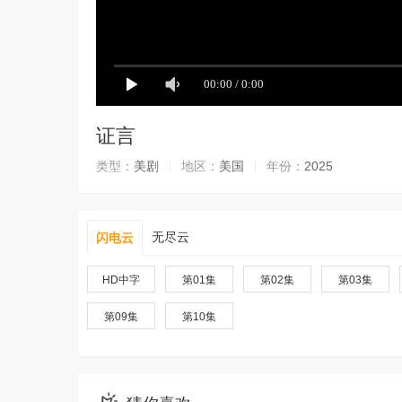
证言
类型：
美剧
地区：
美国
年份：
2025
无尽云
闪电云
HD中字
第01集
第02集
第03集
第09集
第10集