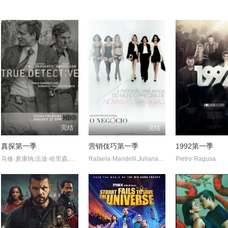
完结
完结
真探第一季
营销伎巧第一季
1992第一季
马修·麦康纳,伍迪·哈里森,布鲁斯·埃利奥特,米歇尔·莫纳汉,托利·基特尔斯,迈克尔·波茨,埃里克·普莱斯,麦迪逊·沃尔夫,J·D·埃弗摩尔,丹娜·格瑞尔,乔·克里斯特,亚历珊德拉·达达里奥
Rafaela·Mandelli,Juliana·Schalch,Michelle·Batista,João·Gabriel·Vasconcellos,Gabriel·Godoy,Guilherme·Weber
Pietro·Ragusa