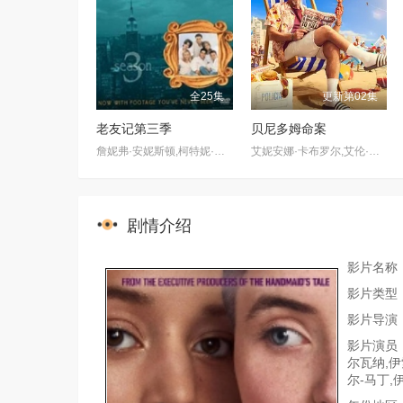
全25集
更新第02集
老友记第三季
贝尼多姆命案
詹妮弗·安妮斯顿,柯特妮·考克斯,丽莎·库卓,马特·勒布朗,马修·派瑞,大卫·休默
艾妮安娜·卡布罗尔,艾伦·麦肯纳,约翰·汉纳,伊娃·范·德·古奇特,伊恩·克宁汉,吉姆·英格利氏,Samantha·Power,Tábata·Cerezo,阿里·哈迪曼,诺埃·塞贝尔,奥马尔·沙克尔,Carolina·Bécquer,Damian·Schedler·Cruz,Vaitiare·Ramos
剧情介绍
影片名称
影片类型
影片导演：
影片演员：
尔瓦纳,伊
尔-马丁,