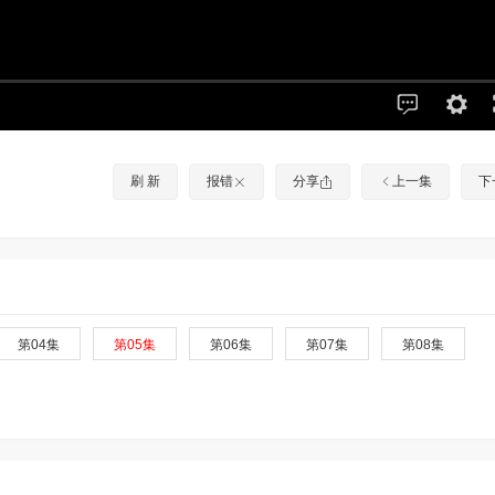
刷 新
报错
分享
上一集
下
第04集
第05集
第06集
第07集
第08集