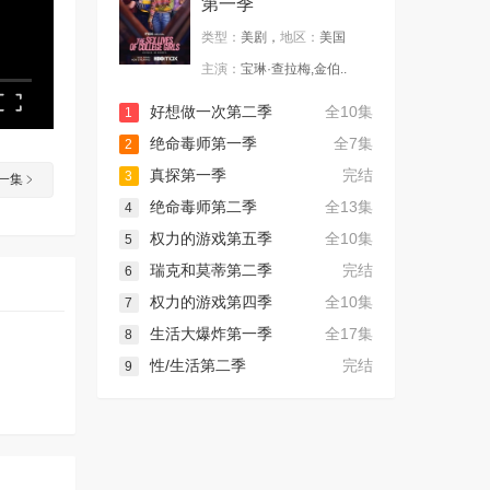
第一季
类型：
美剧，
地区：
美国
主演：
宝琳·查拉梅,金伯..
好想做一次第二季
全10集
1
绝命毒师第一季
全7集
2
真探第一季
完结
3
一集
绝命毒师第二季
全13集
4
权力的游戏第五季
全10集
5
瑞克和莫蒂第二季
完结
6
权力的游戏第四季
全10集
7
生活大爆炸第一季
全17集
8
性/生活第二季
完结
9