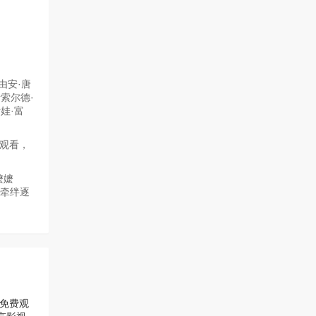
由安·唐
伊索尔德·
娃·富
线观看，
嬷嬷
的牵绊逐
免费观