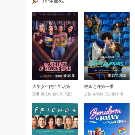
猜你喜欢
全10集
更新第08集
大学女生的性生活第一季
校园之外第一季
宝琳·查拉梅,金伯利·马图拉,米多莉·弗朗西斯,劳伦·斯宾瑟,史蒂芬·瓜里诺,卡维·拉德尼尔,马特·马洛伊,嘉文·莱特伍德,肯尼迪·利·斯洛克姆,马修·戈尔德,莱西·哈特塞尔,罗布·许贝尔,莱克斯·金,佩吉·陆,雪莉·谢波德,妮可·沙利文,吉利安·阿美娜特
艾拉·布赖特,贝尔蒙特·卡梅利,史蒂夫·豪威,杰伦·托马斯·