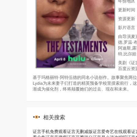
年份地区：
更新时间：20
资源更新
影片语言
由导演麦克
德,罗温·
阿迪斯,露
特,比尔
美剧《证
百度云资
基于玛格丽特·阿特伍德的同名小说创作。故事聚焦两位少
Lydia为未来妻子们打造的精英预备学校里摸索前行
渐成为催化剂，终将颠覆她们的过去、现在和未来。
相关搜索
证言手机免费观看
证言无删减版
证言爱奇艺在线观看
证