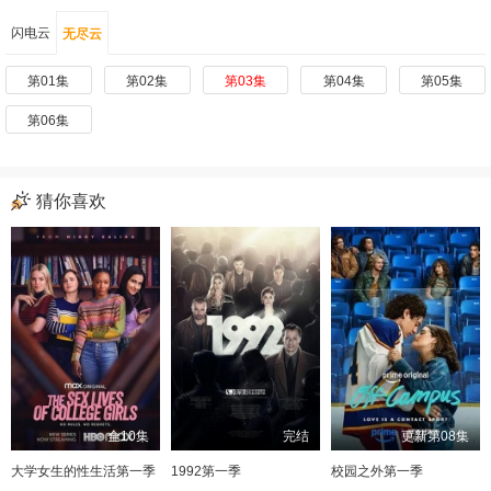
闪电云
无尽云
第01集
第02集
第03集
第04集
第05集
第06集
猜你喜欢
全10集
完结
更新第08集
大学女生的性生活第一季
1992第一季
校园之外第一季