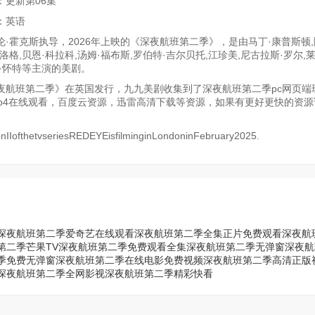
：更新第06集
：英语
伦·霍克斯执导，2026年上映的《深夜航班第二季》，是由马丁·康普斯顿,
洛格,贝恩·科拉科,汤姆·福布斯,罗伯特·吉尔贝托,江珍美,尼古拉斯·罗尔,
弗·怀特等主演的美剧。
夜航班第二季》在英国发行，九九美剧收集到了深夜航班第二季pc网页端
mp4在线观看，百度云资源，迅雷高清下载等资源，如果有更好更快的资源
。
nIIofthetvseriesREDEYEisfilminginLondoninFebruary2025.
深夜航班第二季爱奇艺在线观看
深夜航班第二季全集正片免费观看
深夜航
第二季芒果TV
深夜航班第二季免费观看全集
深夜航班第二季无弹窗
深夜航
季免费无弹窗
深夜航班第二季在线电影免费视频
深夜航班第二季高清正版
深夜航班第二季全网影视
深夜航班第二季精彩快看