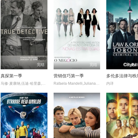
完结
完结
更新
真探第一季
营销伎巧第一季
马修·麦康纳,伍迪·哈里森,布鲁斯·埃利奥特,米歇尔·莫纳汉,托利·基特尔斯,迈克尔·波茨,埃里克·普莱斯,麦迪逊·沃尔夫,J·D·埃弗摩尔,丹娜·格瑞尔,乔·克里斯特,亚历珊德拉·达达里奥
Rafaela·Mandelli,Juliana·Schalch,Michelle·Batista,João·Gabriel·Vasconcellos,Gabriel·Godoy,Guilherme·Weber
内详