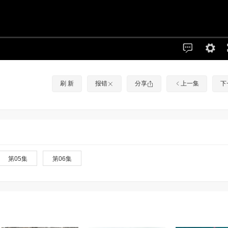
刷 新
报错
分享
上一集
下
第05集
第06集