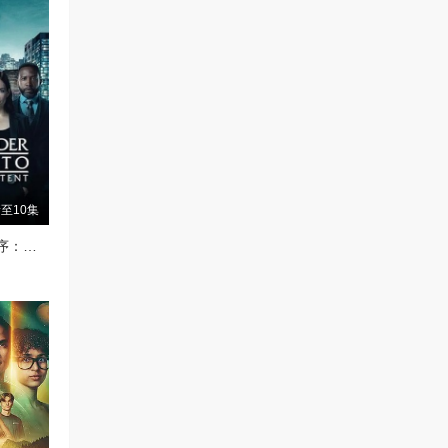
至10集
多伦多法律与秩序：犯罪倾向