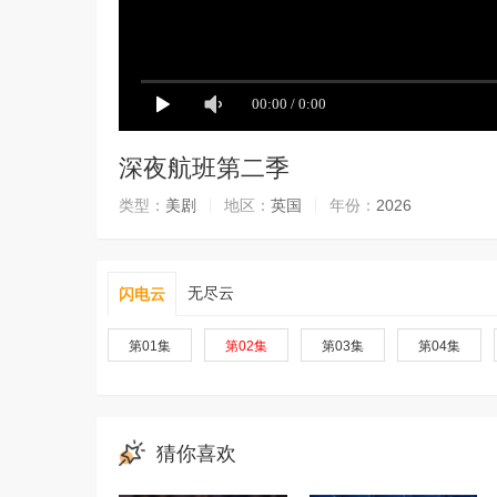
深夜航班第二季
类型：
美剧
地区：
英国
年份：
2026
无尽云
闪电云
第01集
第02集
第03集
第04集
猜你喜欢