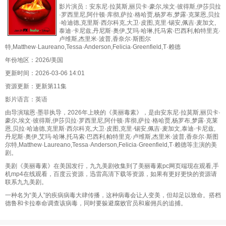
影片演员：安东尼·拉莫斯,丽贝卡·豪尔,埃文·彼得斯,伊莎贝拉
·罗西里尼,阿什顿·库彻,萨拉·格哈贾,杨罗布,梦露·克莱恩,贝拉
·哈迪德,克里斯·西尔科克,大卫·皮图,克里·锡安,佩吉·麦加文,
泰迪·卡尼兹,丹尼斯·奥伊,艾玛·哈琳,托马索·巴西利,帕特里克·
卢维斯,杰里米·波普,香奈尔·斯图尔
特,Matthew·Laureano,Tessa·Anderson,Felicia·Greenfield,T·赖德
年份地区：2026/美国
更新时间：2026-03-06 14:01
资源更新：更新第11集
影片语言：英语
由导演瑞恩·墨菲执导，2026年上映的《美丽毒素》，是由安东尼·拉莫斯,丽贝卡·
豪尔,埃文·彼得斯,伊莎贝拉·罗西里尼,阿什顿·库彻,萨拉·格哈贾,杨罗布,梦露·克莱
恩,贝拉·哈迪德,克里斯·西尔科克,大卫·皮图,克里·锡安,佩吉·麦加文,泰迪·卡尼兹,
丹尼斯·奥伊,艾玛·哈琳,托马索·巴西利,帕特里克·卢维斯,杰里米·波普,香奈尔·斯图
尔特,Matthew·Laureano,Tessa·Anderson,Felicia·Greenfield,T·赖德等主演的美
剧。
美剧《美丽毒素》在美国发行，九九美剧收集到了美丽毒素pc网页端现在观看,手
机mp4在线观看，百度云资源，迅雷高清下载等资源，如果有更好更快的资源请
联系九九美剧。
一种名为“美人”的疾病病毒大肆传播，这种病毒会让人变美，但却足以致命。搭档
德鲁和卡拉奉命调查该病毒，同时要躲避腐败官员和雇佣兵的追捕。