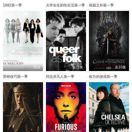
1992第一季
大学女生的性生活第一季
校园之外第一季
完结
全22集
全10集
营销伎巧第一季
同志亦凡人第一季
权力的游戏第一季