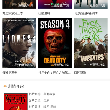
更新第08集
更新第05集
更新第02集
龙之家族第三季
狂怒追缉
切尔西侦探第四季
更新第02集
更新第03集
更新第06集
母狮第三季
行尸走肉：死亡之城第三季
西区帮派
剧情介绍
影片名称：美丽毒素
影片类型：美剧
影片导演：瑞恩·墨菲