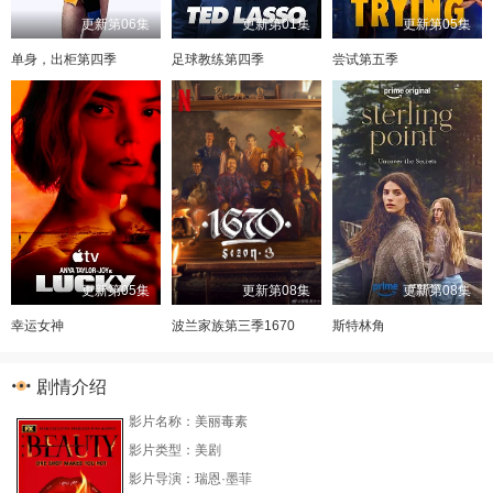
更新第06集
更新第01集
更新第05集
单身，出柜第四季
足球教练第四季
尝试第五季
更新第05集
更新第08集
更新第08集
幸运女神
波兰家族第三季1670
斯特林角
剧情介绍
影片名称：美丽毒素
影片类型：美剧
影片导演：瑞恩·墨菲