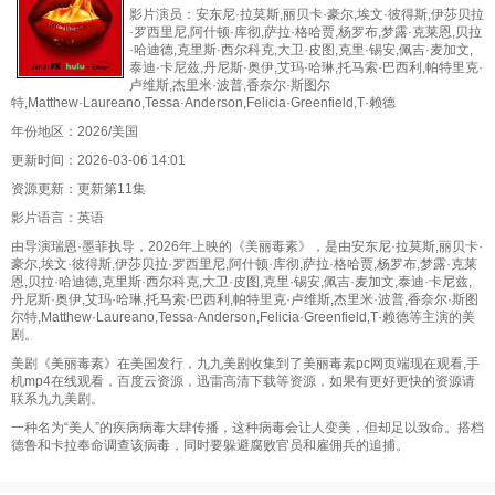
影片演员：安东尼·拉莫斯,丽贝卡·豪尔,埃文·彼得斯,伊莎贝拉
·罗西里尼,阿什顿·库彻,萨拉·格哈贾,杨罗布,梦露·克莱恩,贝拉
·哈迪德,克里斯·西尔科克,大卫·皮图,克里·锡安,佩吉·麦加文,
泰迪·卡尼兹,丹尼斯·奥伊,艾玛·哈琳,托马索·巴西利,帕特里克·
卢维斯,杰里米·波普,香奈尔·斯图尔
特,Matthew·Laureano,Tessa·Anderson,Felicia·Greenfield,T·赖德
年份地区：2026/美国
更新时间：2026-03-06 14:01
资源更新：更新第11集
影片语言：英语
由导演瑞恩·墨菲执导，2026年上映的《美丽毒素》，是由安东尼·拉莫斯,丽贝卡·
豪尔,埃文·彼得斯,伊莎贝拉·罗西里尼,阿什顿·库彻,萨拉·格哈贾,杨罗布,梦露·克莱
恩,贝拉·哈迪德,克里斯·西尔科克,大卫·皮图,克里·锡安,佩吉·麦加文,泰迪·卡尼兹,
丹尼斯·奥伊,艾玛·哈琳,托马索·巴西利,帕特里克·卢维斯,杰里米·波普,香奈尔·斯图
尔特,Matthew·Laureano,Tessa·Anderson,Felicia·Greenfield,T·赖德等主演的美
剧。
美剧《美丽毒素》在美国发行，九九美剧收集到了美丽毒素pc网页端现在观看,手
机mp4在线观看，百度云资源，迅雷高清下载等资源，如果有更好更快的资源请
联系九九美剧。
一种名为“美人”的疾病病毒大肆传播，这种病毒会让人变美，但却足以致命。搭档
德鲁和卡拉奉命调查该病毒，同时要躲避腐败官员和雇佣兵的追捕。