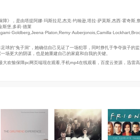
障》，是由塔提阿娜·玛斯拉尼,杰克·约翰逊,塔拉·萨莫斯,杰西·霍奇斯,詹
金斯堡,多莉·德莱
agami·Goldberg,Jeena·Platon,Remy·Auberjonois,Camilla·Lockhart,Broo
少年足球的“兔子洞”，她确信自己见证了一场犯罪，同时挣扎于争夺孩子的
揭露一场更大的阴谋，也是她重建自己的家庭和自我的关键。
大欢愉保障pc网页端现在观看,手机mp4在线观看，百度云资源，迅雷