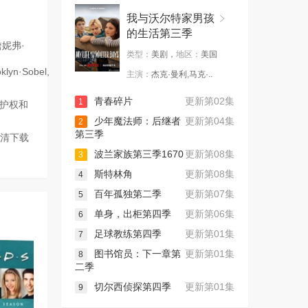
我与沃尔特家男孩
的生活第三季
妮弗·
类型：
美剧，
地区：
美国
klyn·Sobel,
主演：
杰克·曼利,马克·..
青春碎片
更新第02集
1
监护权和
少年魔法师：后继者
更新第04集
2
第三季
高清下载
波兰家族第三季1670
更新第08集
3
斯特林角
更新第08集
4
百年孤独第二季
更新第07集
5
单身，出柜第四季
更新第06集
6
足球教练第四季
更新第01集
7
图书馆员：下一章第
更新第01集
8
二季
切尔西侦探第四季
更新第01集
9