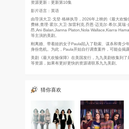
资源更新：更新第10集
影片语言：英语
由导演大卫·戈登·格林执导，2026年上映的《最大欢愉保
费林,查理·霍尔,大卫·加雷利克,乔恩·迈克尔·希尔,莫瑞·
昂,Ani·Balan,Jianna·Platon,Nola·Wallace,Kiarra·Ham
等主演的美剧。
刚离婚、带着娃的女子Paula陷入了勒索、谋杀和青
身份危机。为此，Paula开始自行调查案件，可能会
美剧《最大欢愉保障》在美国发行，九九美剧收集到了最
等资源，如果有更好更快的资源请联系九九美剧。
猜你喜欢