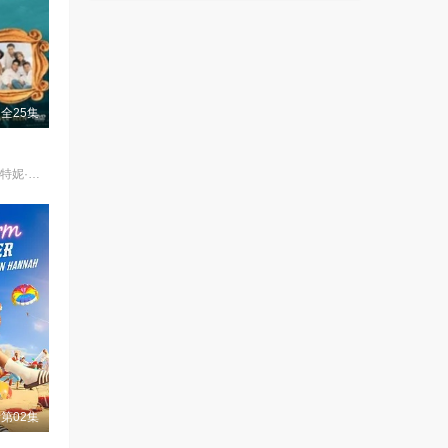
全25集
詹妮弗·安妮斯顿,柯特妮·考克斯,丽莎·库卓,马特·勒布朗,马修·派瑞,大卫·休默
第02集