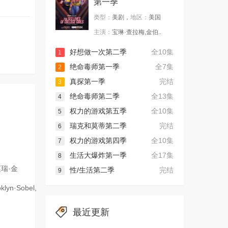
第一季
类型：
美剧，
地区：
美国
主演：
宝琳·查拉梅,金伯..
好想做一次第二季
全10集
1
绝命毒师第一季
全7集
2
真探第一季
完结
3
绝命毒师第二季
全13集
4
权力的游戏第五季
全10集
5
瑞克和莫蒂第二季
完结
6
权力的游戏第四季
全10集
7
生活大爆炸第一季
全17集
8
莫瑞·金
性/生活第二季
完结
9
klyn·Sobel,
最近更新