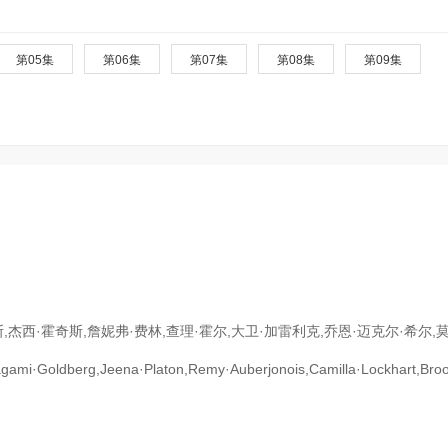
第05集
第06集
第07集
第08集
第09集
杰西·霍奇斯,詹妮弗·费林,查理·霍尔,大卫·加雷利克,乔恩·迈克尔·希尔,
agami·Goldberg,Jeena·Platon,Remy·Auberjonois,Camilla·Lockhart,Broo