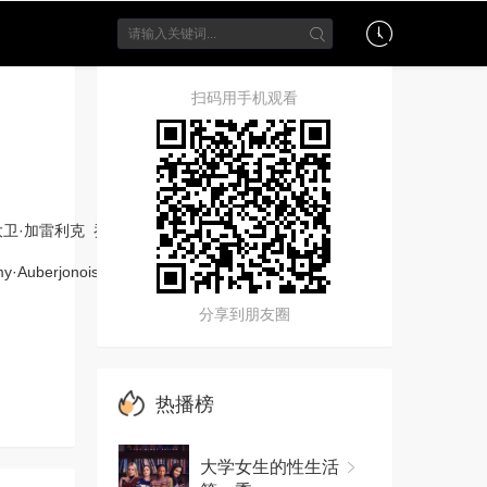
扫码用手机观看
大卫·加雷利克
乔恩·迈克尔·希尔
莫瑞·金斯堡
多莉·
y·Auberjonois
Camilla·Lockhart
Brooklyn·Sobel
分享到朋友圈
热播榜
大学女生的性生活