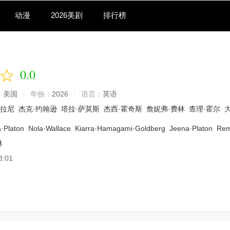
动漫
2026美剧
排行榜
障
0.0
：
美国
年份：
2026
语言：
英语
斯拉尼
杰克·约翰逊
塔拉·萨莫斯
杰西·霍奇斯
詹妮弗·费林
查理·霍尔
a·Platon
Nola·Wallace
Kiarra·Hamagami·Goldberg
Jeena·Platon
Rem
林
8:01