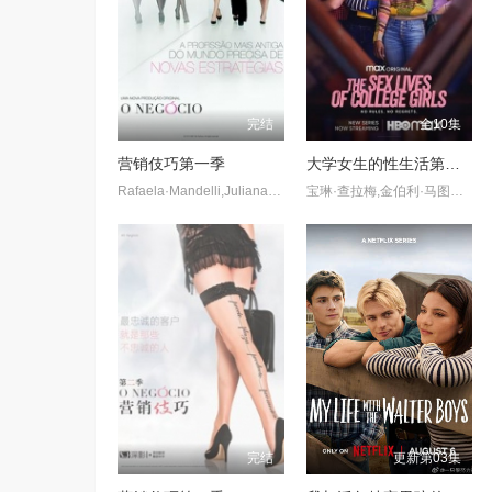
完结
全10集
营销伎巧第一季
大学女生的性生活第一季
Rafaela·Mandelli,Juliana·Schalch,Michelle·Batista,João·Gabriel·Vasconcellos,Gabriel·Godoy,Guilherme·Weber
宝琳·查拉梅,金伯利·马图拉,米多莉·弗朗西斯,劳伦·斯宾瑟,史蒂芬·瓜里诺,卡维·拉德尼尔,马特·马洛伊,嘉文·莱特伍德,肯尼迪·利·斯洛克姆,马修·戈尔德,莱西·哈特塞尔,罗布·许贝尔,莱克斯·金,佩吉·陆,雪莉·谢波德,妮可·沙利文,吉利安·阿美娜特
完结
更新第03集