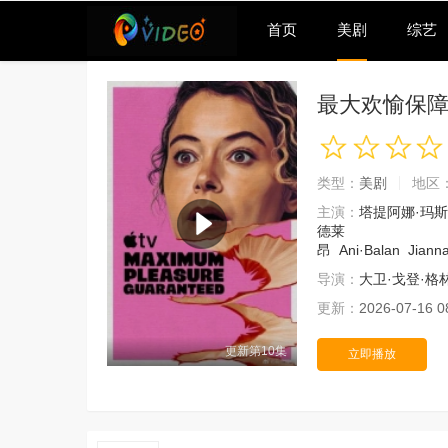
首页
美剧
综艺
最大欢愉保
类型：
美剧
地区
主演：
塔提阿娜·玛
德莱
昂
Ani·Balan
Jiann
导演：
大卫·戈登·格
更新：
2026-07-16 0
更新第10集
立即播放