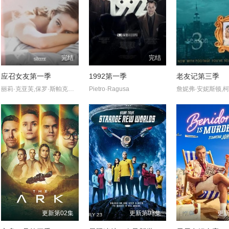
完结
完结
应召女友第一季
1992第一季
老友记第三季
丽莉·克亚芙,保罗·斯帕克斯,玛丽·莱恩·莱杰斯库,亚历桑德拉·卡斯蒂略,肖恩·本森,德鲁·尼尔森,凯特·林恩·希尔,詹姆斯·吉尔伯特,Kate·Hewlett,Neil·Whitely,Ann·Pirvu
Pietro·Ragusa
更新第02集
更新第03集
更新