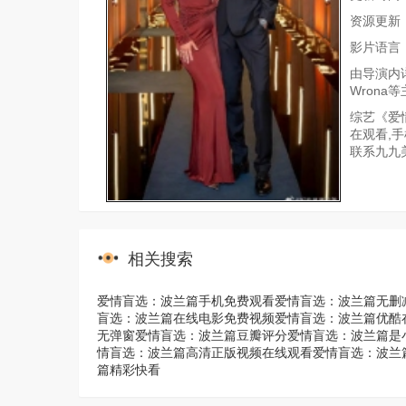
资源更新
影片语言
由导演内详执
Wrona
综艺《爱
在观看,
联系九九
相关搜索
爱情盲选：波兰篇手机免费观看
爱情盲选：波兰篇无删
盲选：波兰篇在线电影免费视频
爱情盲选：波兰篇优酷
无弹窗
爱情盲选：波兰篇豆瓣评分
爱情盲选：波兰篇是
情盲选：波兰篇高清正版视频在线观看
爱情盲选：波兰
篇精彩快看