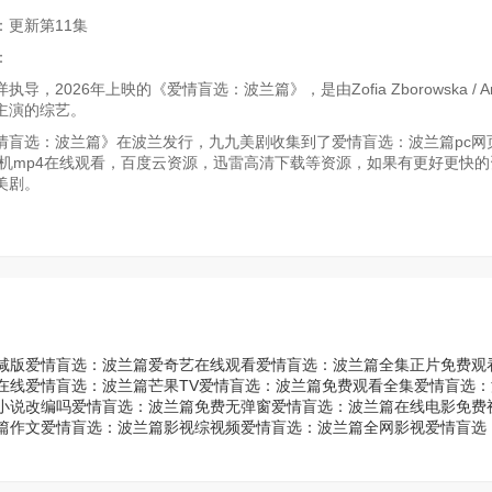
：更新第11集
：
导，2026年上映的《爱情盲选：波兰篇》，是由Zofia Zborowska / And
等主演的综艺。
情盲选：波兰篇》在波兰发行，九九美剧收集到了爱情盲选：波兰篇pc网
手机mp4在线观看，百度云资源，迅雷高清下载等资源，如果有更好更快的
美剧。
减版
爱情盲选：波兰篇爱奇艺在线观看
爱情盲选：波兰篇全集正片免费观
在线
爱情盲选：波兰篇芒果TV
爱情盲选：波兰篇免费观看全集
爱情盲选：
小说改编吗
爱情盲选：波兰篇免费无弹窗
爱情盲选：波兰篇在线电影免费
篇作文
爱情盲选：波兰篇影视综视频
爱情盲选：波兰篇全网影视
爱情盲选