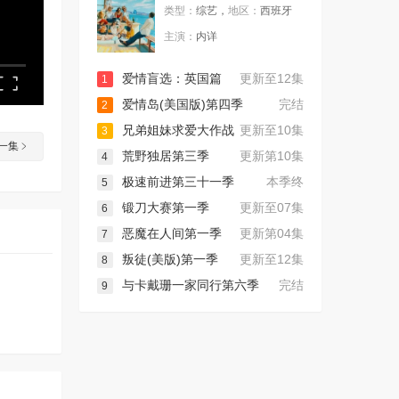
类型：
综艺，
地区：
西班牙
主演：
内详
爱情盲选：英国篇
更新至12集
1
爱情岛(美国版)第四季
完结
2
兄弟姐妹求爱大作战
更新至10集
3
一集
荒野独居第三季
更新第10集
4
极速前进第三十一季
本季终
5
锻刀大赛第一季
更新至07集
6
恶魔在人间第一季
更新第04集
7
叛徒(美版)第一季
更新至12集
8
与卡戴珊一家同行第六季
完结
9