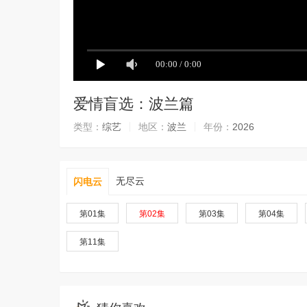
爱情盲选：波兰篇
类型：
综艺
地区：
波兰
年份：
2026
无尽云
闪电云
第01集
第02集
第03集
第04集
第11集