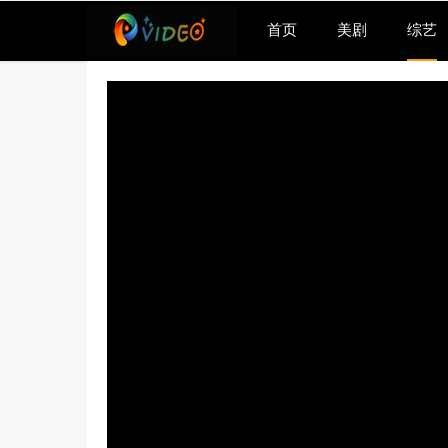
首页
美剧
综艺