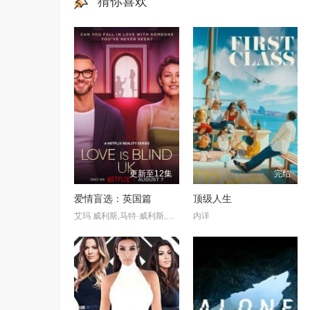
猜你喜欢
更新至12集
完结
爱情盲选：英国篇
顶级人生
艾玛 威利斯,马特·威利斯,Sabrina Egerton,Conor Griffin
内详