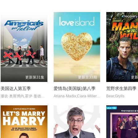
更新第31集
更新至33期
更新
美国达人第五季
爱情岛(美国版)第八季
荒野求生第四季
珊农·奥斯博内,霍伊·曼德尔,皮尔斯·摩根
Ariana·Madix,Ciara·Miller,Tefi·Pessoa
Bear,Grylls