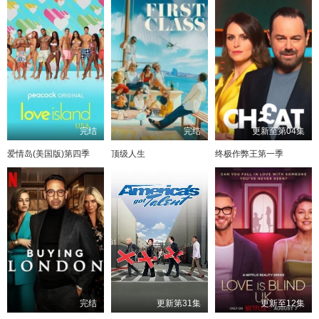
完结
完结
更新至第04集
爱情岛(美国版)第四季
顶级人生
终极作弊王第一季
完结
更新第31集
更新至12集