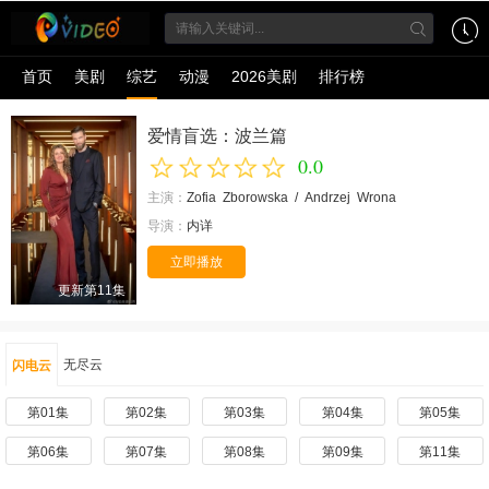
首页
美剧
综艺
动漫
2026美剧
排行榜
爱情盲选：波兰篇
0.0
主演：
Zofia
Zborowska
/
Andrzej
Wrona
导演：
内详
立即播放
更新第11集
无尽云
闪电云
第01集
第02集
第03集
第04集
第05集
第06集
第07集
第08集
第09集
第11集