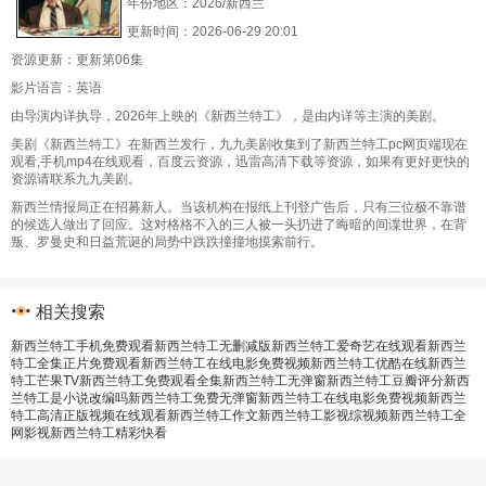
年份地区：2026/新西兰
更新时间：2026-06-29 20:01
资源更新：更新第06集
影片语言：英语
由导演内详执导，2026年上映的《新西兰特工》，是由内详等主演的美剧。
美剧《新西兰特工》在新西兰发行，九九美剧收集到了新西兰特工pc网页端现在
观看,手机mp4在线观看，百度云资源，迅雷高清下载等资源，如果有更好更快的
资源请联系九九美剧。
新西兰情报局正在招募新人。当该机构在报纸上刊登广告后，只有三位极不靠谱
的候选人做出了回应。这对格格不入的三人被一头扔进了晦暗的间谍世界，在背
叛、罗曼史和日益荒诞的局势中跌跌撞撞地摸索前行。
相关搜索
新西兰特工手机免费观看
新西兰特工无删减版
新西兰特工爱奇艺在线观看
新西兰
特工全集正片免费观看
新西兰特工在线电影免费视频
新西兰特工优酷在线
新西兰
特工芒果TV
新西兰特工免费观看全集
新西兰特工无弹窗
新西兰特工豆瓣评分
新西
兰特工是小说改编吗
新西兰特工免费无弹窗
新西兰特工在线电影免费视频
新西兰
特工高清正版视频在线观看
新西兰特工作文
新西兰特工影视综视频
新西兰特工全
网影视
新西兰特工精彩快看