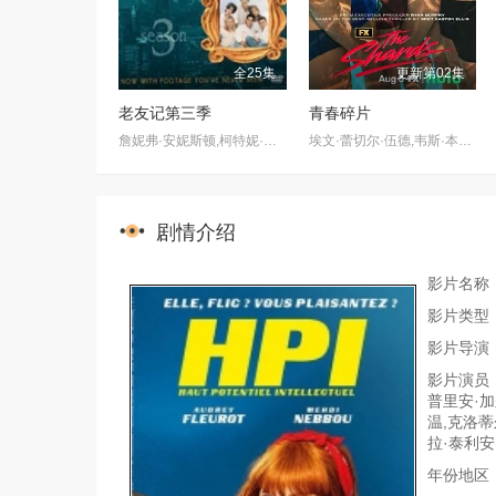
全25集
更新第02集
老友记第三季
青春碎片
詹妮弗·安妮斯顿,柯特妮·考克斯,丽莎·库卓,马特·勒布朗,马修·派瑞,大卫·休默
埃文·蕾切尔·伍德,韦斯·本特利,凯雅·基伯,克里斯·康纳,伊格比·里格尼,丹尼尔·戴尔,荷默·基尔,格拉汉姆·坎贝尔,海斯·华纳,Jordan·Roth,Sierra·Stoliar,Bella·Valdes,Constantine·Malahias,Cortés·Alexander,Aidan·Skye·Jameson
剧情介绍
影片名称
影片类型
影片导演
影片演员：
普里安·加尔
温,克洛蒂
拉·泰利安,Ak
年份地区：