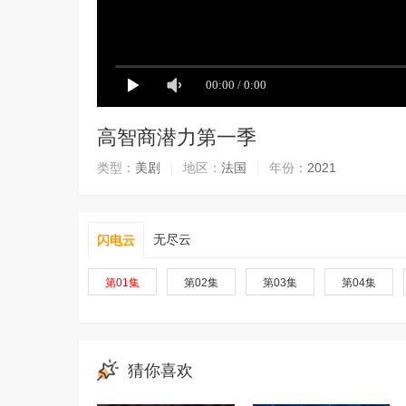
高智商潜力第一季
类型：
美剧
地区：
法国
年份：
2021
无尽云
闪电云
第01集
第02集
第03集
第04集
猜你喜欢