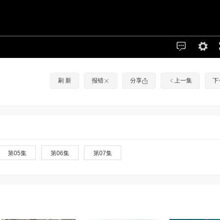
刷 新
报错
分享
上一集
下
第05集
第06集
第07集