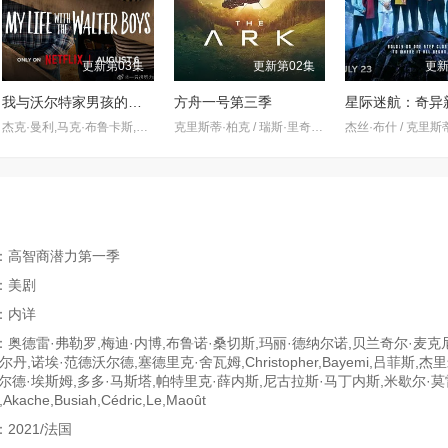
更新第03集
更新第02集
更新
我与沃尔特家男孩的生活第三季
方舟一号第三季
杰克·曼利,马克·布鲁卡斯,保罗·麦克吉莱恩,艾琳·卡普拉克,柯瑞·福格尔玛尼斯,艾萨克·阿雷兰尼斯,妮基·罗德里格斯,诺亚·拉朗德,阿什比·金特里,约翰尼·林克,迈尔斯·佩雷斯,米娅·洛韦,Sally·Cacic,Lennix·James,Naveen·Paddock
克里斯蒂·柏克 / 瑞斯·里奇 / 理查德·弗利施曼 / 瑞安·亚当斯 / 帕夫莱·耶里尼奇 / 沙利妮·佩里斯 / 蒂安娜·乌普切娃 / 戴安娜·贝穆德斯 / 贾德兰·马尔科维奇 / 克里斯蒂娜·沃尔夫 / 塔玛拉·拉多瓦诺维奇
：高智商潜力第一季
：美剧
：内详
奥德雷·弗勒罗,梅迪·内博,布鲁诺·桑切斯,玛丽·德纳尔诺,贝兰奇尔·麦克
丹,诺埃·范德沃尔德,塞德里克·舍瓦姆,Christopher,Bayemi,吕菲斯,杰
尔德·埃斯姆,多多·马斯塔,帕特里克·薛内斯,尼古拉斯·马丁内斯,米歇尔·莫
ache,Busiah,Cédric,Le,Maoût
2021/法国