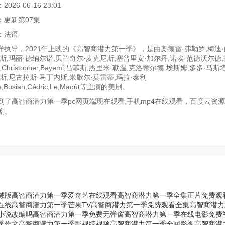
26-06-16 23:01
：更新第07集
：法语
详执导，2021年上映的《高智商潜力第一季》，是由奥德雷·弗勒罗,梅迪·
斯,玛丽·德纳尔诺,贝兰奇尔·麦克尼斯,塞普里安·加尔丹,诺埃·范德沃尔德
Christopher,Bayemi,吕菲斯,杰里米·勒温,克洛蒂尔德·埃斯姆,多多·马斯
斯,尼古拉斯·马丁内斯,米歇尔·莫雷蒂,玛拉·泰利
e,Busiah,Cédric,Le,Maoût等主演的美剧。
了高智商潜力第一季pc网页端现在观看,手机mp4在线观看，百度云资
剧。
减版
高智商潜力第一季爱奇艺在线观看
高智商潜力第一季全集正片免费观
在线
高智商潜力第一季芒果TV
高智商潜力第一季免费观看全集
高智商潜力
小说改编吗
高智商潜力第一季免费无弹窗
高智商潜力第一季在线电影免费
季作文
高智商潜力第一季影视综视频
高智商潜力第一季全网影视
高智商潜