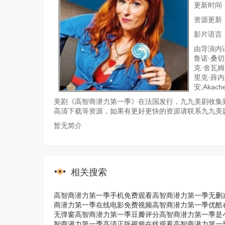
更新时间：20
资源更新
影片语言
由导演内
鲁诺·桑切
克·舍瓦姆,
里克·薛内
安,Akach
美剧《高智商潜力第一季》在法国发行，九九美剧收集到
高清下载等资源，如果有更好更快的资源请联系九九美
暂无简介
相关搜索
高智商潜力第一季手机免费观看
高智商潜力第一季无删
商潜力第一季在线电影免费视频
高智商潜力第一季优酷
无弹窗
高智商潜力第一季豆瓣评分
高智商潜力第一季是
智商潜力第一季高清正版视频在线观看
高智商潜力第一