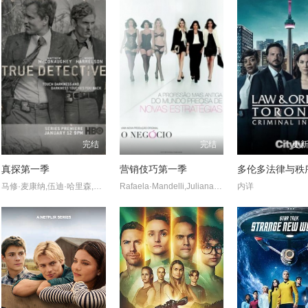
完结
完结
更新
真探第一季
营销伎巧第一季
马修·麦康纳,伍迪·哈里森,布鲁斯·埃利奥特,米歇尔·莫纳汉,托利·基特尔斯,迈克尔·波茨,埃里克·普莱斯,麦迪逊·沃尔夫,J·D·埃弗摩尔,丹娜·格瑞尔,乔·克里斯特,亚历珊德拉·达达里奥
Rafaela·Mandelli,Juliana·Schalch,Michelle·Batista,João·Gabriel·Vasconcellos,Gabriel·Godoy,Guilherme·Weber
内详