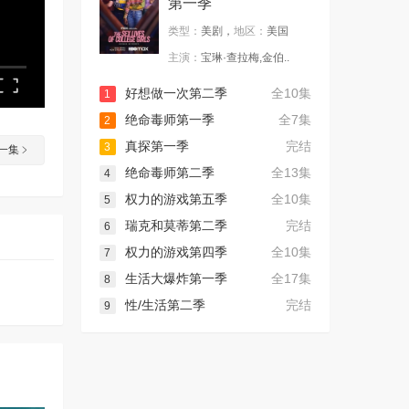
第一季
类型：
美剧，
地区：
美国
主演：
宝琳·查拉梅,金伯..
好想做一次第二季
全10集
1
绝命毒师第一季
全7集
2
真探第一季
完结
3
一集
绝命毒师第二季
全13集
4
权力的游戏第五季
全10集
5
瑞克和莫蒂第二季
完结
6
权力的游戏第四季
全10集
7
生活大爆炸第一季
全17集
8
性/生活第二季
完结
9