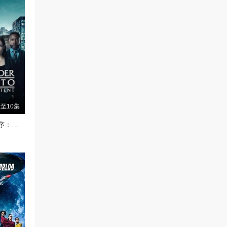
至10集
多伦多法律与秩序：犯罪倾向