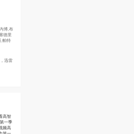
内博,布
,塞德里
塔,帕特
源，迅雷
看
高智
第一季
视频
高
力第一