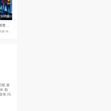
第03集
星际迷航：奇异新世界第四季
杰丝·布什 / 克里斯蒂娜·钟 / 西莉亚·罗丝·古丁 / 阿德里安·霍姆斯 / 克里斯汀·霍恩 / 丹·让诺特 / 卡罗尔·凯恩 / 亚历克丝·卡普 / 安松·蒙特 / Chris Myers / 梅利莎·纳维亚 / 比安卡·努加拉 / 基利安·奥沙利文 / 巴布斯·奥卢桑莫昆 / 帕顿·奥斯瓦尔特
尼斯,塞
里米·勒
雷蒂,玛