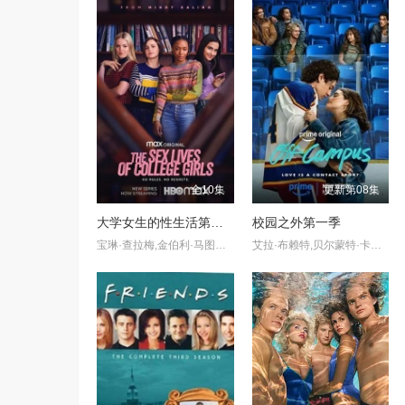
全10集
更新第08集
大学女生的性生活第一季
校园之外第一季
宝琳·查拉梅,金伯利·马图拉,米多莉·弗朗西斯,劳伦·斯宾瑟,史蒂芬·瓜里诺,卡维·拉德尼尔,马特·马洛伊,嘉文·莱特伍德,肯尼迪·利·斯洛克姆,马修·戈尔德,莱西·哈特塞尔,罗布·许贝尔,莱克斯·金,佩吉·陆,雪莉·谢波德,妮可·沙利文,吉利安·阿美娜特
艾拉·布赖特,贝尔蒙特·卡梅利,史蒂夫·豪威,杰伦·托马斯·