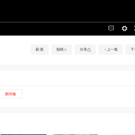
刷 新
报错
分享
上一集
下
第05集