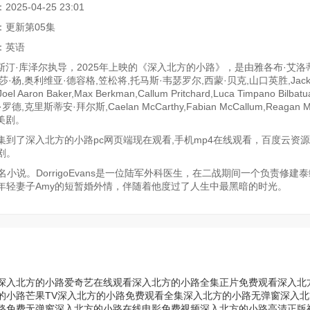
25-04-25 23:01
：更新第05集
：英语
斯汀·库泽尔执导，2025年上映的《深入北方的小路》，是由雅各布·艾洛蒂
莎·杨,奥利维亚·德容格,笠松将,托马斯·韦瑟罗尔,西蒙·贝克,山口英胜,Jac
Joel Aaron Baker,Max Berkman,Callum Pritchard,Luca Timpano Bilba
德,克里斯蒂安·拜尔斯,Caelan McCarthy,Fabian McCallum,Reagan M
美剧。
到了深入北方的小路pc网页端现在观看,手机mp4在线观看，百度云资
剧。
奖的同名小说。DorrigoEvans是一位陆军外科医生，在二战期间一个负责修建
年轻妻子Amy的短暂婚外情，伴随着他度过了人生中最黑暗的时光。
深入北方的小路爱奇艺在线观看
深入北方的小路全集正片免费观看
深入北
的小路芒果TV
深入北方的小路免费观看全集
深入北方的小路无弹窗
深入北
路免费无弹窗
深入北方的小路在线电影免费视频
深入北方的小路高清正版