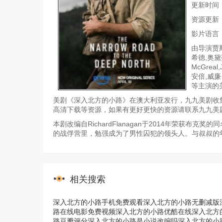
更新时间：20
资源更新
影片语言
由导演贾
希德,奥黛
McGreal,
安倍,威廉·罗
等主演的
美剧《深入北方的小路》在澳大利亚发行，九九美剧收集
高清下载等资源，如果有更好更快的资源请联系九九美
本剧改编自RichardFlanagan于2014年荣获布克
的战俘营里，勉强成为了男性囚犯的领头人。与叔叔的
相关搜索
深入北方的小路手机免费观看
深入北方的小路无删减版
路在线电影免费视频
深入北方的小路优酷在线
深入北方
路豆瓣评分
深入北方的小路是小说改编吗
深入北方的小