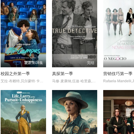
更新第08集
完结
校园之外第一季
真探第一季
营销伎巧第一季
艾拉·布赖特,贝尔蒙特·卡梅利,史蒂夫·豪威,杰伦·托马斯·
马修·麦康纳,伍迪·哈里森,布鲁斯·埃利奥特,米歇尔·莫纳汉,托利·基特尔斯,迈克尔·波茨,埃里克·普莱斯,麦迪逊·沃尔夫,J·D·埃弗摩尔,丹娜·格瑞尔,乔·克里斯特,亚历珊德拉·达达里奥