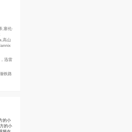
,塞伦·
k
tua,高山
annix
源，迅雷
泰缅铁路
方的小
方的小
视频在