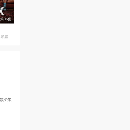
第06集
梅利莎·乔治,西蒙娜·凯塞尔,迪恩·奥戈曼
瑟罗尔,