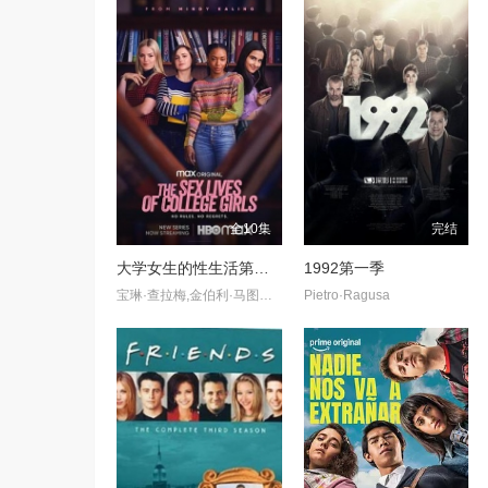
全10集
完结
大学女生的性生活第一季
1992第一季
宝琳·查拉梅,金伯利·马图拉,米多莉·弗朗西斯,劳伦·斯宾瑟,史蒂芬·瓜里诺,卡维·拉德尼尔,马特·马洛伊,嘉文·莱特伍德,肯尼迪·利·斯洛克姆,马修·戈尔德,莱西·哈特塞尔,罗布·许贝尔,莱克斯·金,佩吉·陆,雪莉·谢波德,妮可·沙利文,吉利安·阿美娜特
Pietro·Ragusa