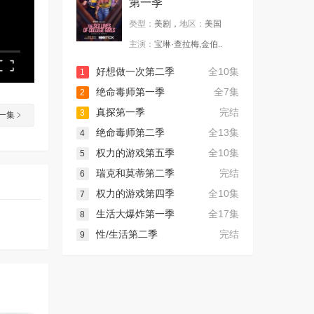
第一季
类型：
美剧，
地区：
美国
主演：
宝琳·查拉梅,金伯..
好想做一次第二季
全10集
1
绝命毒师第一季
全7集
2
真探第一季
完结
3
一集
绝命毒师第二季
全13集
4
权力的游戏第五季
全10集
5
瑞克和莫蒂第二季
完结
6
权力的游戏第四季
全10集
7
生活大爆炸第一季
全17集
8
性/生活第二季
完结
9