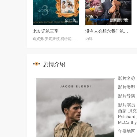
全25集
更新第08集
老友记第三季
没有人会想念我们第二季
詹妮弗·安妮斯顿,柯特妮·考克斯,丽莎·库卓,马特·勒布朗,马修·派瑞,大卫·休默
内详
剧情介绍
影片名称
影片类型
影片导演
影片演员：
西蒙·贝克,山
Pritcha
McCarthy
年份地区：