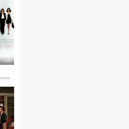
完结
Rafaela·Mandelli,Juliana·Schalch,Michelle·Batista,João·Gabriel·Vasconcellos,Gabriel·Godoy,Guilherme·Weber