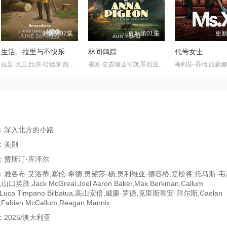
更新第07集
更新第01集
更新
生活、拉里与不快乐的追求：一部美国史
林间鸽踪
代号女士
拉里·大卫,比尔·哈德尔,凯瑟琳·哈恩,林-曼努尔·米兰达,乔恩·哈姆,西恩·海耶斯,安娜·奥斯奥拉,苏茜·伊斯曼,Jake,Reiner,巴拉克·奥巴马,Misha,Suvorov,Vincent,Vaughan
崔茜·史皮瑞达可斯,翠西亚·希弗,瑞恩·诺斯柯特,库珀·利维
：深入北方的小路
：美剧
：贾斯汀·库泽尔
雅各布·艾洛蒂,塞伦·希德,奥黛莎·杨,奥利维亚·德容格,笠松将,托马斯·韦
口英胜,Jack McGreal,Joel Aaron Baker,Max Berkman,Callum
rd,Luca Timpano Bilbatua,高山安倍,威廉·罗德,克里斯蒂安·拜尔斯,Caelan
,Fabian McCallum,Reagan Mannix
2025/澳大利亚