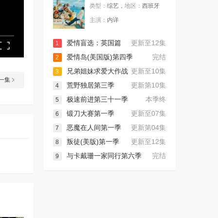
类型：
综艺，
地区：
西班牙
主演：
内详
爱情盲选：英国篇
更新至12集
1
爱情岛(美国版)第四季
完结
2
兄弟姐妹求爱大作战
更新至10集
3
一集
荒野独居第三季
更新第10集
4
极速前进第三十一季
本季终
5
锻刀大赛第一季
更新至07集
6
恶魔在人间第一季
更新第04集
7
叛徒(美版)第一季
更新至12集
8
与卡戴珊一家同行第六季
完结
9