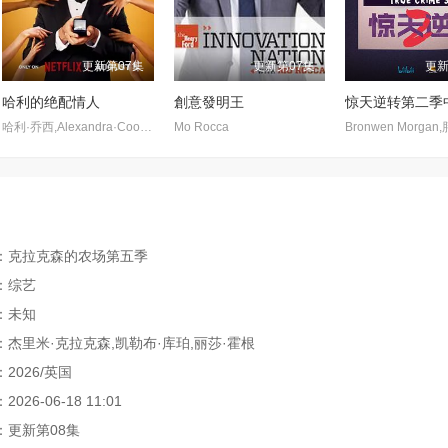
更新第07集
更新第07集
更新
哈利的绝配情人
創意發明王
惊天逆转第二季
哈利·乔西,Alexandra·Cooper
Mo Rocca
Bronwen Morga
：克拉克森的农场第五季
：综艺
：未知
杰里米·克拉克森,凯勒布·库珀,丽莎·霍根
2026/英国
26-06-18 11:01
：更新第08集