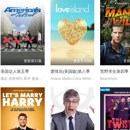
更新第31集
更新至33期
更新
美国达人第五季
爱情岛(美国版)第八季
荒野求生第四季
珊农·奥斯博内,霍伊·曼德尔,皮尔斯·摩根
Ariana·Madix,Ciara·Miller,Tefi·Pessoa
Bear,Grylls