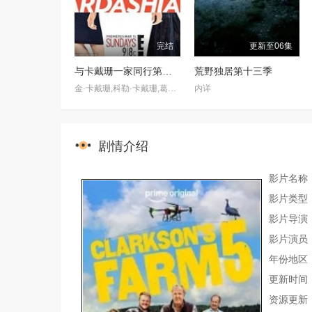
完结
更新至06集
与卡戴珊一家同行第十季
荒野独居第十三季
金·卡戴珊,科勒·卡戴珊,葛妮·卡戴珊,克莉丝·詹纳
内详
剧情介绍
影片名称
影片类型
影片导演
影片演员：
年份地区：
更新时间：20
资源更新