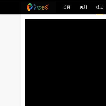
首页
美剧
综艺