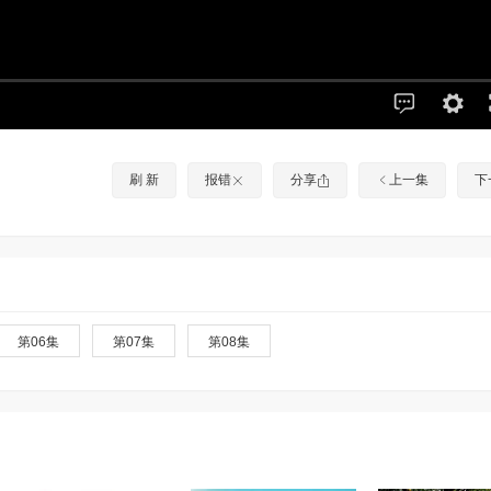
刷 新
报错
分享
上一集
下
第06集
第07集
第08集