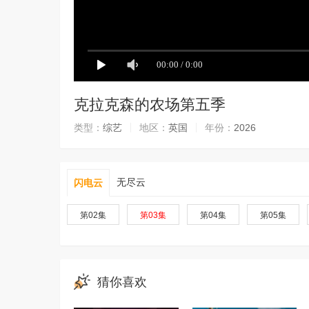
克拉克森的农场第五季
类型：
综艺
地区：
英国
年份：
2026
无尽云
闪电云
第02集
第03集
第04集
第05集
猜你喜欢