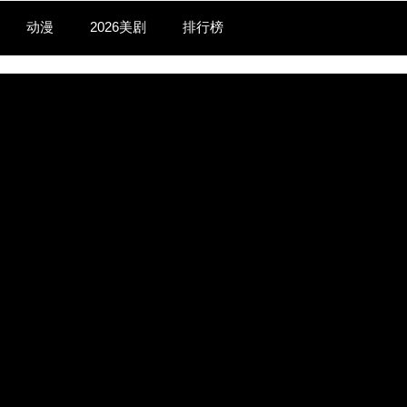
动漫
2026美剧
排行榜