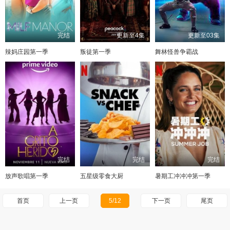
完结
更新至4集
更新至03集
辣妈庄园第一季
叛徒第一季
舞林怪兽争霸战
完结
完结
完结
放声歌唱第一季
五星级零食大厨
暑期工冲冲冲第一季
首页
上一页
5/12
下一页
尾页