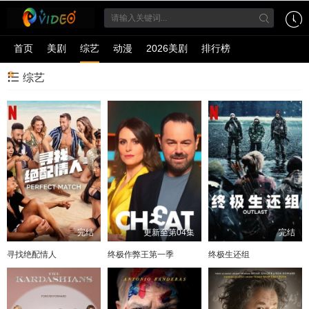
首页
美剧
综艺
动漫
2026美剧
排行榜
综艺
完结
更新至第04集
完结
寻找绝配情人
终极作弊王第一季
终极生还组