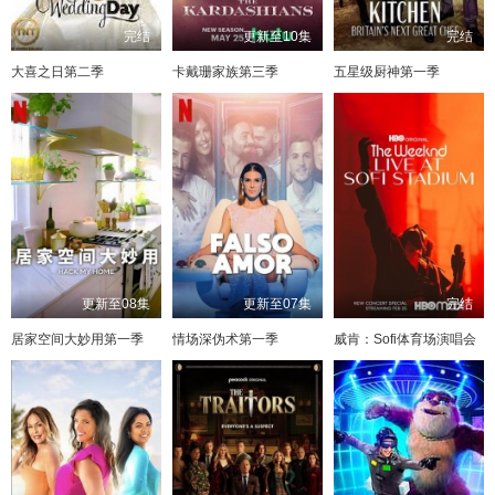
完结
更新至10集
完结
大喜之日第二季
卡戴珊家族第三季
五星级厨神第一季
更新至08集
更新至07集
完结
居家空间大妙用第一季
情场深伪术第一季
威肯：Sofi体育场演唱会