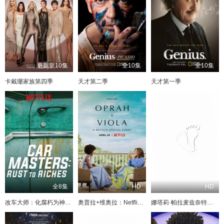
更新至10集
全10集
全10集
卡戴珊家族第四季
天才第二季
天才第一季
全8集
HD
HD
改车大师：化腐朽为神奇第一季
奥普拉+维奥拉：Netflix特别节目
娜塔莉·帕拉麦兹奈特的单人秀