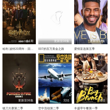
全1期
更新至08集
更新至04集
哈利·波特20周年：回到霍格沃茨
007的百万美金之路
爱情盲选第五季
更新至06集
完结
完结
锻刀大赛第二季
空中浩劫第二季
丰盛早午餐第一季