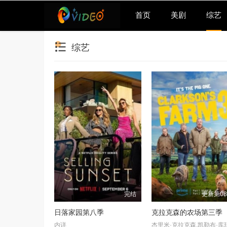
首页
美剧
综艺
综艺
完结
更新第0
日落家园第八季
克拉克森的农场第三季
内详
杰里米·克拉克森,凯勒布·库