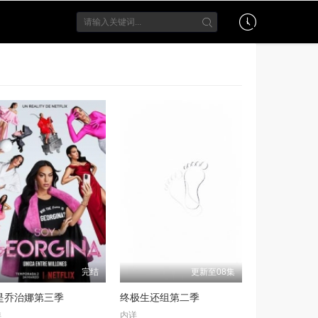
完结
更新至08集
是乔治娜第三季
终极生还组第二季
详
内详