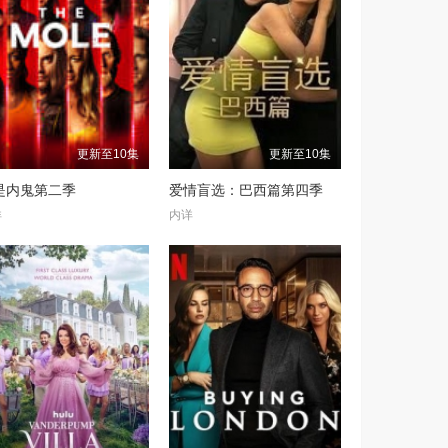
更新至10集
更新至10集
是内鬼第二季
爱情盲选：巴西篇第四季
详
内详