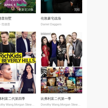
更新至10集
完结
德普别墅
伦敦豪宅战场
·范德普
Daniel Daggers
完结
完结
弗利富二代第四季
比弗利富二代第一季
Dorothy Wang,Morgan Stewart,Brendan Fitzpatrick,Jonny Drubel,Earvin &amp;quot;EJ&amp;quot; Johnson
Dorothy Wang,Morgan Stewart,Brendan Fitzpatrick,Roxie Sowlaty,Jonny Drubel,E.J. Johnson,Brandon Cyrus