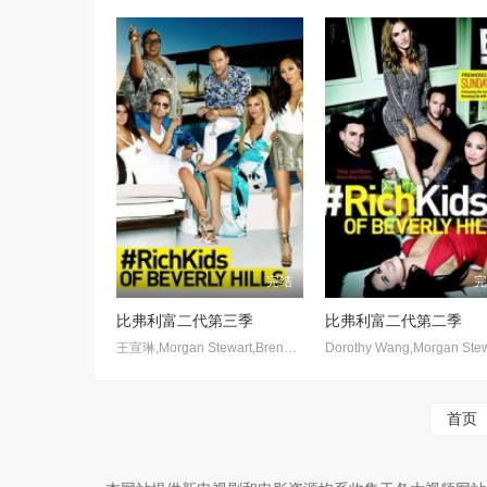
完结
比弗利富二代第三季
比弗利富二代第二季
王宣琳,Morgan Stewart,Brendan Fitzpatrick,Jonny Drubel,Earvin &amp;quot;EJ&amp;quot; Johnson,Roxy Sowlaty,Taylor-Ann Hasselhoff
首页