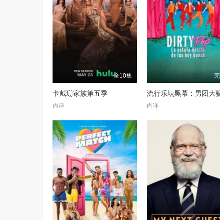
全10集
卡戴珊家族第五季
流行乐坛黑幕：男团大
内详
内详