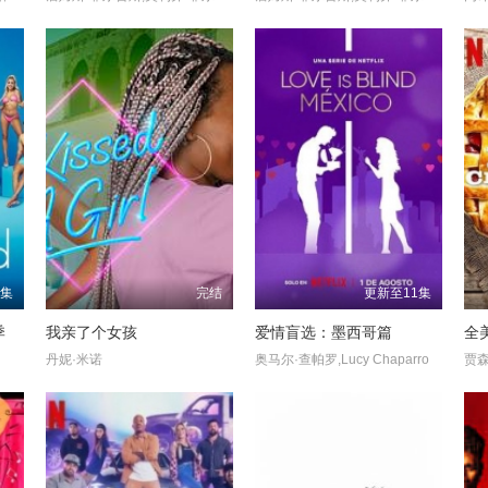
1集
完结
更新至11集
季
我亲了个女孩
爱情盲选：墨西哥篇
全
丹妮·米诺
奥马尔·查帕罗,Lucy Chaparro
贾森