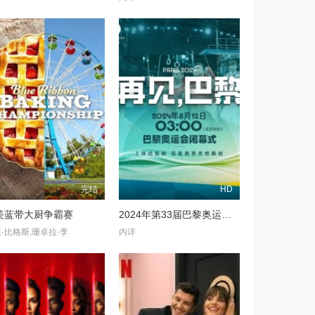
完结
HD
美蓝带大厨争霸赛
2024年第33届巴黎奥运会闭幕式
·比格斯,珊卓拉·李
内详