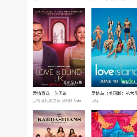
更新至12集
更新至0
爱情盲选：英国篇
爱情岛（美国版）第六
艾玛 威利斯,马特·威利斯,Sabrina Egerton,Conor Griffin
内详