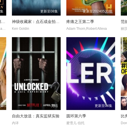
2集
更新至08集
更新至20240530期
我的下位来宾鼎鼎大名第五季
神级收藏家：点石成金拍卖行第二季
疼痛之王第二季
范
大卫·莱特曼,约翰·木兰尼,Charles Mulaney
Ken Goldin
Adam Thorn,Robert Alleva
丽莎
9集
完结
更新至04集
自由大放送：真实监狱实验
圆环第六季
比
内详
蜜雪儿·伯托