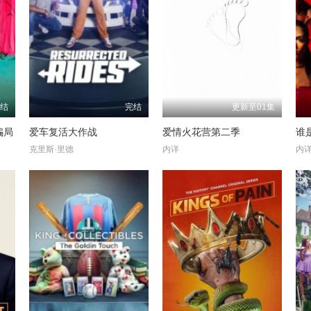
完结
完结
更新至01集
骗局
爱车复活大作战
爱情火花营第二季
谁
克里斯·里德
内详
内