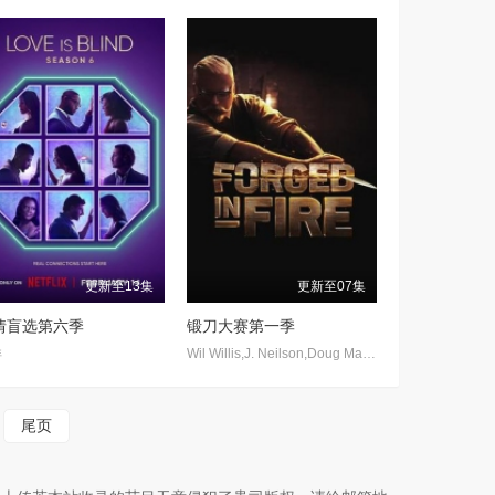
更新至13集
更新至07集
情盲选第六季
锻刀大赛第一季
详
Wil Willis,J. Neilson,Doug Marcaida,David Baker
尾页