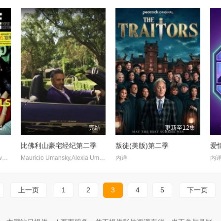
完结
完结
更新至12集
比佛利山豪宅经纪第二季
叛徒(美版)第二季
爱
Dorothy Wang,Morgan Stewart,Brendan Fitzpatrick,Roxie Sowlaty,Jonny Drubel,E.J. Johnson,Brandon Cyrus
Mauricio Umansky,Alexia Umansky,Farrah Brittany,Melissa Platt,Ben Belack,Sonika Vaid,Joey Ben-Zvi,Jon Grauman,Santiago Arana,Brandon Graves,Allie Lutz Rosenberger
内详
内
上一页
1
2
3
4
5
下一页