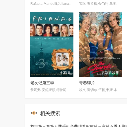
Rafaela·Mandelli,Juliana·Schalch,Michelle·Batista,João·Gabriel·Vasconcellos,Gabriel·Godoy,Guilherme·Weber
宝琳·查拉梅,金伯利·马图拉,米多莉·弗朗西斯,劳伦·斯宾瑟,史蒂芬·瓜里诺,卡维·拉德尼尔,马特·马洛伊,嘉文·莱特伍德,肯尼迪·利·斯洛克姆,马修·戈尔德,莱西·哈特塞尔,罗布·许贝尔,莱克斯·金,佩吉·陆,雪莉·谢波德,妮可·沙利文,吉利安·阿美娜特
全25集
更新第02集
老友记第三季
青春碎片
詹妮弗·安妮斯顿,柯特妮·考克斯,丽莎·库卓,马特·勒布朗,马修·派瑞,大卫·休默
埃文·蕾切尔·伍德,韦斯·本特利,凯雅·基伯,克里斯·康纳,伊格比·里格尼,丹尼尔·戴尔,荷默·基尔,格拉汉姆·坎贝尔,海斯·华纳,Jordan·Roth,Sierra·Stoliar,Bella·Valdes,Constantine·Malahias,Cortés·Alexander,Aidan·Skye·Jameson
相关搜索
权欲第三章第五季手机免费观看
权欲第三章第五季无删