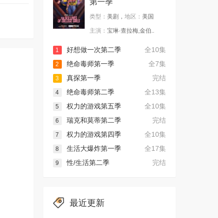
第一季
类型：
美剧，
地区：
美国
主演：
宝琳·查拉梅,金伯..
好想做一次第二季
全10集
1
绝命毒师第一季
全7集
2
真探第一季
完结
3
绝命毒师第二季
全13集
4
权力的游戏第五季
全10集
5
瑞克和莫蒂第二季
完结
6
权力的游戏第四季
全10集
7
生活大爆炸第一季
全17集
8
性/生活第二季
完结
9
最近更新