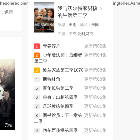
Thesolerecipientofthataffectionisherson,Kanan;heiseverythingtoher.
我与沃尔特家男孩
源，迅雷
的生活第三季
类型：
美剧，
地区：
美国
主演：
杰克·曼利,马克·..
青春碎片
更新第02集
1
少年魔法师：后继者
更新第04集
2
第三季
波兰家族第三季1670
更新第08集
3
斯特林角
更新第08集
4
百年孤独第二季
更新第07集
5
单身，出柜第四季
更新第06集
6
足球教练第四季
更新第01集
7
图书馆员：下一章第
更新第01集
8
二季
完结
切尔西侦探第四季
更新第01集
9