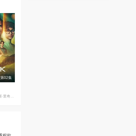
第02集
克里斯蒂·柏克 / 瑞斯·里奇 / 理查德·弗利施曼 / 瑞安·亚当斯 / 帕夫莱·耶里尼奇 / 沙利妮·佩里斯 / 蒂安娜·乌普切娃 / 戴安娜·贝穆德斯 / 贾德兰·马尔科维奇 / 克里斯蒂娜·沃尔夫 / 塔玛拉·拉多瓦诺维奇
看
权欲