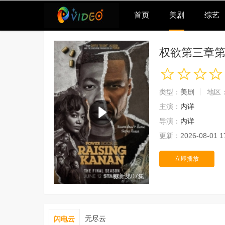
首页
美剧
综艺
权欲第三章
类型：
美剧
地区
主演：
内详
导演：
内详
更新：
2026-08-01 1
立即播放
更新第07集
无尽云
闪电云