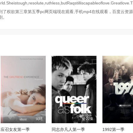
Sheistough,resolute,ruthless,butRaqstilliscapableoflove.Greatlove.
了权欲第三章第五季pc网页端现在观看,手机mp4在线观看，百度云资
剧。
完结
全22集
应召女友第一季
同志亦凡人第一季
1992第一季