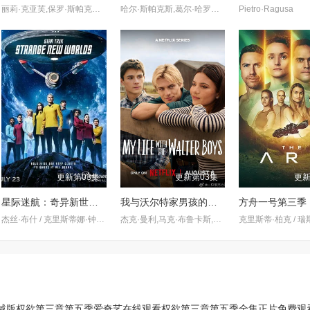
丽莉·克亚芙,保罗·斯帕克斯,玛丽·莱恩·莱杰斯库,亚历桑德拉·卡斯蒂略,肖恩·本森,德鲁·尼尔森,凯特·林恩·希尔,詹姆斯·吉尔伯特,Kate·Hewlett,Neil·Whitely,Ann·Pirvu
哈尔·斯帕克斯,葛尔·哈罗德,兰迪·哈里森,斯科特·洛威尔,彼得·派格,克里斯·波特,米歇尔·科鲁尼,西娅·吉尔,莎朗·格拉斯,Jack·Wetherall
Pietro·Ragusa
更新第03集
更新第03集
更新
星际迷航：奇异新世界第四季
我与沃尔特家男孩的生活第三季
方舟一号第三季
杰丝·布什 / 克里斯蒂娜·钟 / 西莉亚·罗丝·古丁 / 阿德里安·霍姆斯 / 克里斯汀·霍恩 / 丹·让诺特 / 卡罗尔·凯恩 / 亚历克丝·卡普 / 安松·蒙特 / Chris Myers / 梅利莎·纳维亚 / 比安卡·努加拉 / 基利安·奥沙利文 / 巴布斯·奥卢桑莫昆 / 帕顿·奥斯瓦尔特
杰克·曼利,马克·布鲁卡斯,保罗·麦克吉莱恩,艾琳·卡普拉克,柯瑞·福格尔玛尼斯,艾萨克·阿雷兰尼斯,妮基·罗德里格斯,诺亚·拉朗德,阿什比·金特里,约翰尼·林克,迈尔斯·佩雷斯,米娅·洛韦,Sally·Cacic,Lennix·James,Naveen·Paddock
减版
权欲第三章第五季爱奇艺在线观看
权欲第三章第五季全集正片免费观