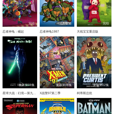
完结
127集全
完结
忍者神龟：崛起
忍者神龟1987
天线宝宝重启版
更新第08集
更新第08集
更新第02集
星球大战：幻境—第九个绝地武士
X战警97第二季
柯蒂斯总统