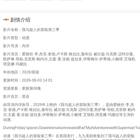
剧情介绍
影片名称：我与超人的冒险第三季
影片类型：动漫
影片导演：内详
影片演员：爱丽丝·李,杰克·奎德,卢卡斯·格拉比,黛布拉·威尔逊,马克斯·迈特尔曼,
凯萨琳·塔柏,克里斯·帕内尔,文森·童,珍妮·提拉多,伊斯梅尔·萨希德,小戴维·艾瑞歌,
琪亚娜·玛黛拉
年份地区：2026/美国
更新时间：2026-08-03 14:01
资源更新：更新第08集
影片语言：英语
由导演内详执导，2026年上映的《我与超人的冒险第三季》，是由爱丽丝·李,杰
克·奎德,卢卡斯·格拉比,黛布拉·威尔逊,马克斯·迈特尔曼,凯萨琳·塔柏,克里斯·帕内
尔,文森·童,珍妮·提拉多,伊斯梅尔·萨希德,小戴维·艾瑞歌,琪亚娜·玛黛拉等主演的
动漫。
DuringFriday’spanel,Ouweleenalsorevealedthat“MyAdventureswithSuperman”has
动漫《我与超人的冒险第三季》在美国发行，九九美剧收集到了我与超人的冒险