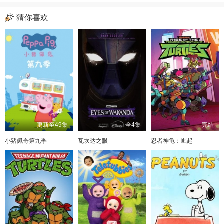
猜你喜欢
更新至49集
全4集
完结
小猪佩奇第九季
瓦坎达之眼
忍者神龟：崛起