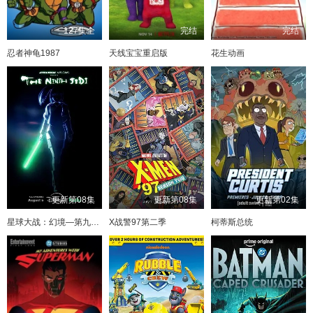
127集全
完结
完结
忍者神龟1987
天线宝宝重启版
花生动画
更新第08集
更新第08集
更新第02集
星球大战：幻境—第九个绝地武士
X战警97第二季
柯蒂斯总统