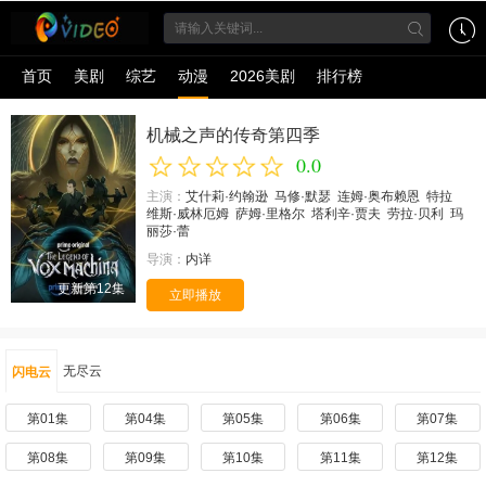
首页
美剧
综艺
动漫
2026美剧
排行榜
机械之声的传奇第四季
0.0
主演：
艾什莉·约翰逊
马修·默瑟
连姆·奥布赖恩
特拉
维斯·威林厄姆
萨姆·里格尔
塔利辛·贾夫
劳拉·贝利
玛
丽莎·蕾
导演：
内详
更新第12集
立即播放
无尽云
闪电云
第01集
第04集
第05集
第06集
第07集
第08集
第09集
第10集
第11集
第12集