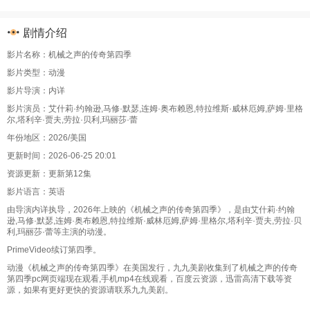
剧情介绍
影片名称：机械之声的传奇第四季
影片类型：动漫
影片导演：内详
影片演员：艾什莉·约翰逊,马修·默瑟,连姆·奥布赖恩,特拉维斯·威林厄姆,萨姆·里格
尔,塔利辛·贾夫,劳拉·贝利,玛丽莎·蕾
年份地区：2026/美国
更新时间：2026-06-25 20:01
资源更新：更新第12集
影片语言：英语
由导演内详执导，2026年上映的《机械之声的传奇第四季》，是由艾什莉·约翰
逊,马修·默瑟,连姆·奥布赖恩,特拉维斯·威林厄姆,萨姆·里格尔,塔利辛·贾夫,劳拉·贝
利,玛丽莎·蕾等主演的动漫。
PrimeVideo续订第四季。
动漫《机械之声的传奇第四季》在美国发行，九九美剧收集到了机械之声的传奇
第四季pc网页端现在观看,手机mp4在线观看，百度云资源，迅雷高清下载等资
源，如果有更好更快的资源请联系九九美剧。