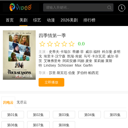
首页
美剧
综艺
动漫
2026美剧
排行榜
四季情第一季
0.0
主演：
史蒂夫·卡瑞尔
蒂娜·菲
威尔·福特
科尔曼·多明
戈
埃里卡·汉宁森
凯瑞·肯妮
马可·卡尔瓦尼
威尔·菲
茨
艾琳弗里奇
阿莉安娜·玛丽·麦奎
茱莉娅·莱斯
特
Lindsey
Schlosser
Max
Garfin
导演：
莎里·斯宾厄·伯曼
罗伯特·帕西尼
更新第08集
立即播放
无尽云
闪电云
第01集
第02集
第03集
第04集
第05集
第06集
第07集
第08集