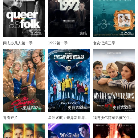
全22集
完结
全25集
同志亦凡人第一季
1992第一季
老友记第三季
更新第02集
更新第03集
更新第03集
青春碎片
星际迷航：奇异新世界第四季
我与沃尔特家男孩的生活第三季