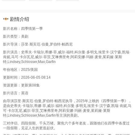
剧情介绍
影片名称：四季情第一季
影片类型：美剧
影片导演：莎里·斯宾厄·伯曼,罗伯特·帕西尼
影片演员：史蒂夫·卡瑞尔,蒂娜·菲,威尔·福特,科尔曼·多明戈,埃里卡·汉宁森,凯瑞·
肯妮,马可·卡尔瓦尼,威尔·菲茨,艾琳弗里奇,阿莉安娜·玛丽·麦奎,茱莉娅·莱斯
特,Lindsey,Schlosser,Max,Garfin
年份地区：2025/美国
更新时间：2026-06-05 08:14
资源更新：更新第08集
影片语言：英语
由导演莎里·斯宾厄·伯曼,罗伯特·帕西尼执导，2025年上映的《四季情第一季》，
是由史蒂夫·卡瑞尔,蒂娜·菲,威尔·福特,科尔曼·多明戈,埃里卡·汉宁森,凯瑞·肯妮,马
可·卡尔瓦尼,威尔·菲茨,艾琳弗里奇,阿莉安娜·玛丽·麦奎,茱莉娅·莱斯
特,Lindsey,Schlosser,Max,Garfin等主演的美剧。
三对伴侣、四段假期、千头万绪。聚焦六个多年老友，跟随他们在四季中各度过
一段假期，见证人生的更迭起伏。