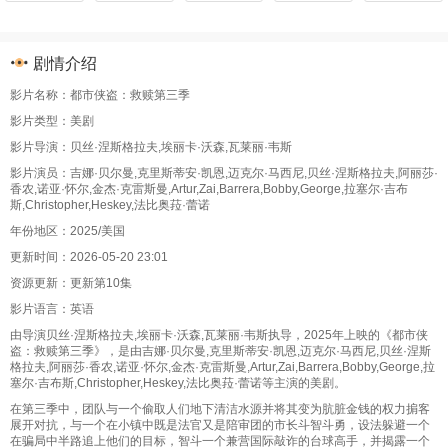
剧情介绍
影片名称：都市侠盗：救赎第三季
影片类型：美剧
影片导演：贝丝·涅斯格拉夫,埃丽卡·沃森,瓦莱丽·韦斯
影片演员：吉娜·贝尔曼,克里斯蒂安·凯恩,迈克尔·马西尼,贝丝·涅斯格拉夫,阿丽莎·
香农,诺亚·怀尔,金杰·克雷斯曼,Artur,Zai,Barrera,Bobby,George,拉塞尔·吉布
斯,Christopher,Heskey,法比奥菈·蕾诺
年份地区：2025/美国
更新时间：2026-05-20 23:01
资源更新：更新第10集
影片语言：英语
由导演贝丝·涅斯格拉夫,埃丽卡·沃森,瓦莱丽·韦斯执导，2025年上映的《都市侠
盗：救赎第三季》，是由吉娜·贝尔曼,克里斯蒂安·凯恩,迈克尔·马西尼,贝丝·涅斯
格拉夫,阿丽莎·香农,诺亚·怀尔,金杰·克雷斯曼,Artur,Zai,Barrera,Bobby,George,拉
塞尔·吉布斯,Christopher,Heskey,法比奥菈·蕾诺等主演的美剧。
在第三季中，团队与一个偷取人们地下清洁水源并将其变为肮脏金钱的权力掮客
展开对抗，与一个在小镇中既是法官又是陪审团的市长斗智斗勇，设法躲避一个
在骗局中半路追上他们的目标，智斗一个兼营国际敲诈的台球高手，并揭露一个