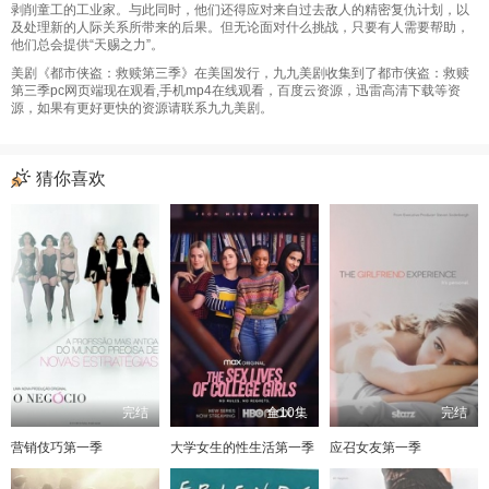
剥削童工的工业家。与此同时，他们还得应对来自过去敌人的精密复仇计划，以
及处理新的人际关系所带来的后果。但无论面对什么挑战，只要有人需要帮助，
他们总会提供“天赐之力”。
美剧《都市侠盗：救赎第三季》在美国发行，九九美剧收集到了都市侠盗：救赎
第三季pc网页端现在观看,手机mp4在线观看，百度云资源，迅雷高清下载等资
源，如果有更好更快的资源请联系九九美剧。
猜你喜欢
完结
全10集
完结
营销伎巧第一季
大学女生的性生活第一季
应召女友第一季