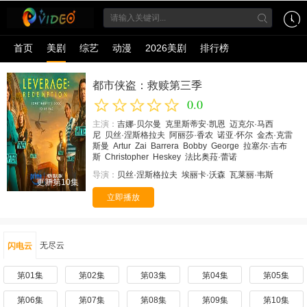
首页
美剧
综艺
动漫
2026美剧
排行榜
都市侠盗：救赎第三季
0.0
主演：
吉娜·贝尔曼
克里斯蒂安·凯恩
迈克尔·马西
尼
贝丝·涅斯格拉夫
阿丽莎·香农
诺亚·怀尔
金杰·克雷
斯曼
Artur
Zai
Barrera
Bobby
George
拉塞尔·吉布
斯
Christopher
Heskey
法比奥菈·蕾诺
导演：
贝丝·涅斯格拉夫
埃丽卡·沃森
瓦莱丽·韦斯
更新第10集
立即播放
无尽云
闪电云
第01集
第02集
第03集
第04集
第05集
第06集
第07集
第08集
第09集
第10集