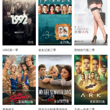
完结
全25集
完结
1992第一季
老友记第三季
营销伎巧第二季
更新第02集
更新第03集
更新第02集
青春碎片
我与沃尔特家男孩的生活第三季
方舟一号第三季