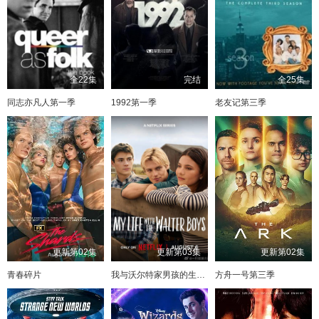
全22集
完结
全25集
同志亦凡人第一季
1992第一季
老友记第三季
更新第02集
更新第03集
更新第02集
青春碎片
我与沃尔特家男孩的生活第三季
方舟一号第三季