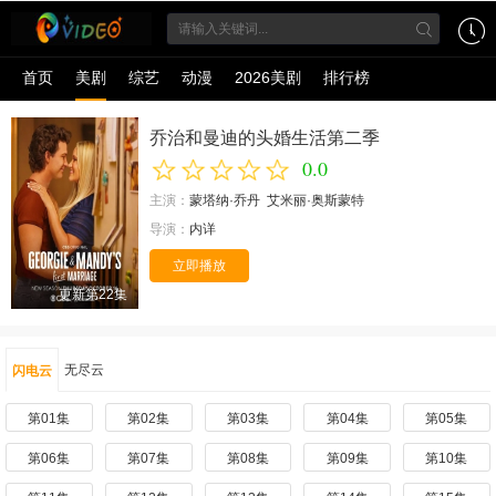
首页
美剧
综艺
动漫
2026美剧
排行榜
乔治和曼迪的头婚生活第二季
0.0
主演：
蒙塔纳·乔丹
艾米丽·奥斯蒙特
导演：
内详
立即播放
更新第22集
无尽云
闪电云
第01集
第02集
第03集
第04集
第05集
第06集
第07集
第08集
第09集
第10集