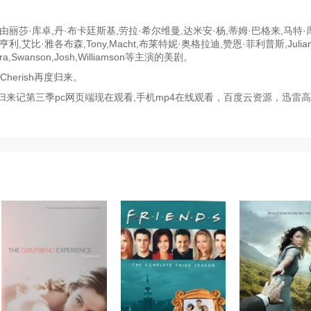
莎·库卓,丹·布卡廷斯基,劳拉·希尔维曼,达米安·杨,蒂姆·巴格来,马特·
亨利,艾比·雅各布森,Tony,Macht,布莱特妮·奥格拉迪,赞恩·菲利普斯,Julian,S
wanson,Josh,Williamson等主演的美剧。
Cherish再度归来。
来记第三季pc网页端现在观看,手机mp4在线观看，百度云资源，迅雷