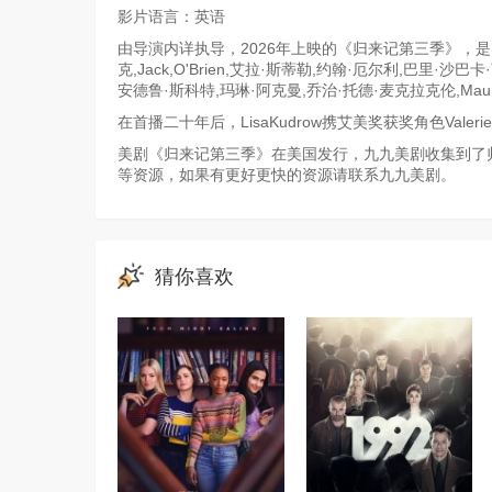
影片语言：英语
由导演内详执导，2026年上映的《归来记第三季》，是由丽
克,Jack,O'Brien,艾拉·斯蒂勒,约翰·厄尔利,巴里·沙巴卡·
安德鲁·斯科特,玛琳·阿克曼,乔治·托德·麦克拉克伦,Maura,S
在首播二十年后，LisaKudrow携艾美奖获奖角色Valerie
美剧《归来记第三季》在美国发行，九九美剧收集到了归
等资源，如果有更好更快的资源请联系九九美剧。
猜你喜欢