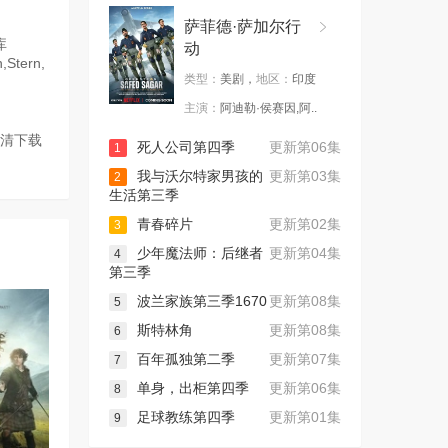
萨菲德·萨加尔行
库
动
tern,
类型：
美剧，
地区：
印度
主演：
阿迪勒·侯赛因,阿..
高清下载
死人公司第四季
更新第06集
1
我与沃尔特家男孩的
更新第03集
2
生活第三季
青春碎片
更新第02集
3
少年魔法师：后继者
更新第04集
4
第三季
波兰家族第三季1670
更新第08集
5
斯特林角
更新第08集
6
百年孤独第二季
更新第07集
7
单身，出柜第四季
更新第06集
8
足球教练第四季
更新第01集
9