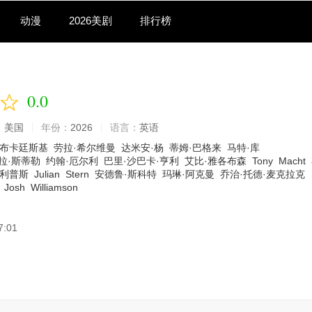
动漫
2026美剧
排行榜
季
0.0
：
美国
年份：
2026
语言：
英语
·布卡廷斯基
劳拉·希尔维曼
达米安·杨
蒂姆·巴格来
马特·库
拉·斯蒂勒
约翰·厄尔利
巴里·沙巴卡·亨利
艾比·雅各布森
Tony
Macht
菲利普斯
Julian
Stern
安德鲁·斯科特
玛琳·阿克曼
乔治·托德·麦克拉克
Josh
Williamson
7:01