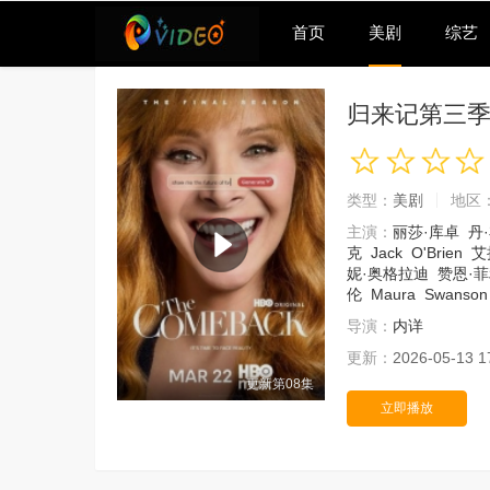
首页
美剧
综艺
归来记第三
类型：
美剧
地区
主演：
丽莎·库卓
丹
克
Jack
O'Brien
艾
妮·奥格拉迪
赞恩·
伦
Maura
Swanson
导演：
内详
更新：
2026-05-13 1
更新第08集
立即播放