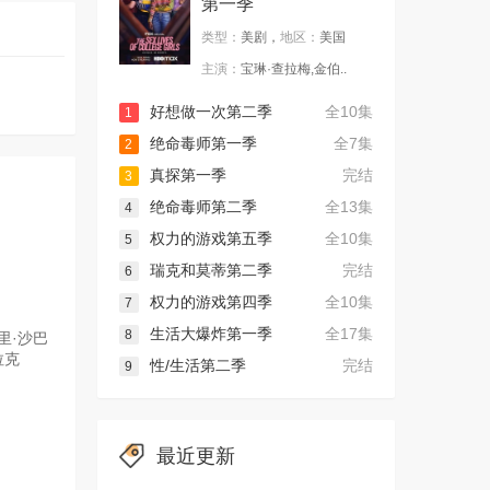
第一季
类型：
美剧，
地区：
美国
主演：
宝琳·查拉梅,金伯..
好想做一次第二季
全10集
1
绝命毒师第一季
全7集
2
真探第一季
完结
3
绝命毒师第二季
全13集
4
权力的游戏第五季
全10集
5
瑞克和莫蒂第二季
完结
6
权力的游戏第四季
全10集
7
生活大爆炸第一季
全17集
8
巴里·沙巴
拉克
性/生活第二季
完结
9
最近更新