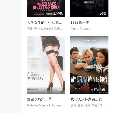
全10集
完结
大学女生的性生活第一季
1992第一季
宝琳·查拉梅,金伯利·马图拉,米多莉·弗朗西斯,劳伦·斯宾瑟,史蒂芬·瓜里诺,卡维·拉德尼尔,马特·马洛伊,嘉文·莱特伍德,肯尼迪·利·斯洛克姆,马修·戈尔德,莱西·哈特塞尔,罗布·许贝尔,莱克斯·金,佩吉·陆,雪莉·谢波德,妮可·沙利文,吉利安·阿美娜特
Pietro·Ragusa
完结
更新第03集
营销伎巧第二季
我与沃尔特家男孩的生活第三季
Rafaela·Mandelli,Juliana·Schalch,Michelle·Batista,João·Gabriel·Vasconcellos,Gabriel·Godoy,Guilherme·Weber,Kauê·Telloli
杰克·曼利,马克·布鲁卡斯,保罗·麦克吉莱恩,艾琳·卡普拉克,柯瑞·福格尔玛尼斯,艾萨克·阿雷兰尼斯,妮基·罗德里格斯,诺亚·拉朗德,阿什比·金特里,约翰尼·林克,迈尔斯·佩雷斯,米娅·洛韦,Sally·Cacic,Lennix·James,Naveen·Paddock