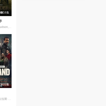
全16集
季
约翰·赫夫南,Nell·Hudson,凯特瑞娜·巴尔夫,山姆·修汉,格拉汉姆·麦克泰维什,Duncan·Lacroix,加里·刘易斯,洛特·弗贝克,Tracey·Wilkinson,Prentis·Hancock,史蒂芬·克里,Callum·Mitchell
第02集
霍华德·查尔斯 / 尼古拉斯·平诺克 / 黛博拉·艾里德