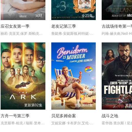
完结
全25集
应召女友第一季
老友记第三季
古战场传奇第一
丽莉·克亚芙,保罗·斯帕克斯,玛丽·莱恩·莱杰斯库,亚历桑德拉·卡斯蒂略,肖恩·本森,德鲁·尼尔森,凯特·林恩·希尔,詹姆斯·吉尔伯特,Kate·Hewlett,Neil·Whitely,Ann·Pirvu
詹妮弗·安妮斯顿,柯特妮·考克斯,丽莎·库卓,马特·勒布朗,马修·派瑞,大卫·休默
更新第02集
更新第02集
更新
方舟一号第三季
贝尼多姆命案
战斗之地
克里斯蒂·柏克 / 瑞斯·里奇 / 理查德·弗利施曼 / 瑞安·亚当斯 / 帕夫莱·耶里尼奇 / 沙利妮·佩里斯 / 蒂安娜·乌普切娃 / 戴安娜·贝穆德斯 / 贾德兰·马尔科维奇 / 克里斯蒂娜·沃尔夫 / 塔玛拉·拉多瓦诺维奇
艾妮安娜·卡布罗尔,艾伦·麦肯纳,约翰·汉纳,伊娃·范·德·古奇特,伊恩·克宁汉,吉姆·英格利氏,Samantha·Power,Tábata·Cerezo,阿里·哈迪曼,诺埃·塞贝尔,奥马尔·沙克尔,Carolina·Bécquer,Damian·Schedler·Cruz,Vaitiare·Ramos