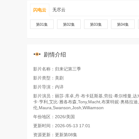
无尽云
闪电云
第01集
第02集
第03集
第04集
剧情介绍
影片名称：归来记第三季
影片类型：美剧
影片导演：内详
影片演员：丽莎·库卓,丹·布卡廷斯基,劳拉·希尔维曼,达米安·
卡·亨利,艾比·雅各布森,Tony,Macht,布莱特妮·奥格拉迪
伦,Maura,Swanson,Josh,Williamson
年份地区：2026/美国
更新时间：2026-05-13 17:01
资源更新：更新第08集