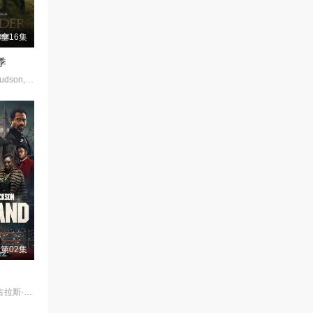
全16集
季
约翰·赫夫南,Nell·Hudson,凯特瑞娜·巴尔夫,山姆·修汉,格拉汉姆·麦克泰维什,Duncan·Lacroix,加里·刘易斯,洛特·弗贝克,Tracey·Wilkinson,Prentis·Hancock,史蒂芬·克里,Callum·Mitchell
第02集
霍华德·查尔斯 / 尼古拉斯·平诺克 / 黛博拉·艾里德