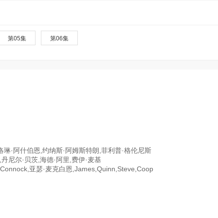
第05集
第06集
洛琳·阿什伯恩,约纳斯·阿姆斯特朗,菲利普·格伦尼斯
基·波特斯万,丹尼尔·贝茨,海德·阿里,费伊·麦基
aui,Connock,亚瑟·麦克白恩,James,Quinn,Steve,Coop