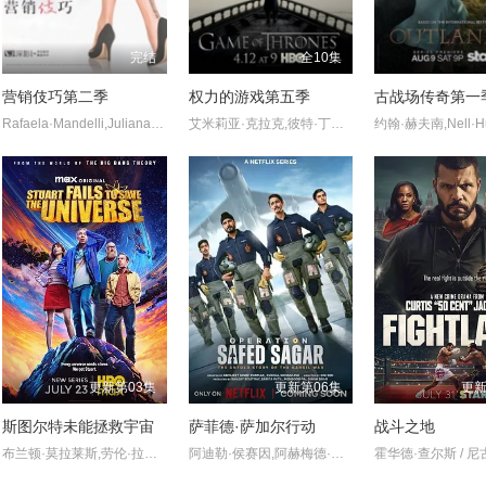
完结
全10集
营销伎巧第二季
权力的游戏第五季
古战场传奇第一
Rafaela·Mandelli,Juliana·Schalch,Michelle·Batista,João·Gabriel·Vasconcellos,Gabriel·Godoy,Guilherme·Weber,Kauê·Telloli
艾米莉亚·克拉克,彼特·丁克拉奇,基特·哈灵顿,琳娜·海蒂,尼古拉·科斯特-瓦尔道,麦茜·威廉姆斯,苏菲·特纳,娜塔莉·多默尔,艾丹·吉伦,斯蒂芬·迪兰,约翰·C·布莱德利
更新第03集
更新第06集
更新
斯图尔特未能拯救宇宙
萨菲德·萨加尔行动
战斗之地
布兰顿·莫拉莱斯,劳伦·拉普库斯,布莱恩·波塞恩,约翰·罗斯·鲍伊,丁瑞奇,乔什·布雷纳,凯文·苏斯曼,路易斯·穆斯蒂略,瑞恩·卡特赖特,阿蒂克斯·巴塔坎,雅沙·斯莱瑟斯,维奥莱特·林茨,Brooklyn·Rose,Gastón·Brouet,Anthony·Giangrande
阿迪勒·侯赛因,阿赫梅德·坎,悉塔尔特,吉米·舍尔吉勒,维奈·帕塔克,Ashok·Mehta,马努·里希·查达,马克·班宁顿,莫汉·卡普尔,R·巴克提·克莱因,丹尼斯·侯赛因,普拉加克塔·科利,Edward·Sonnenblick,Dia·Mirza,阿比·维尔马,米希尔·阿胡贾,Masoom·Mumtaz·Khan,Taaruk·Raina,阿姆丽塔·巴格琪,Arnav·Bhasin,Anupa