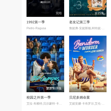
完结
全25集
1992第一季
老友记第三季
Pietro·Ragusa
詹妮弗·安妮斯顿,柯特妮·考克斯,丽莎·库卓,马特·勒布朗,马修·派瑞,大卫·休默
更新第08集
更新第02集
校园之外第一季
贝尼多姆命案
艾拉·布赖特,贝尔蒙特·卡梅利,史蒂夫·豪威,杰伦·托马斯·
艾妮安娜·卡布罗尔,艾伦·麦肯纳,约翰·汉纳,伊娃·范·德·古奇特,伊恩·克宁汉,吉姆·英格利氏,Samantha·Power,Tábata·Cerezo,阿里·哈迪曼,诺埃·塞贝尔,奥马尔·沙克尔,Carolina·Bécquer,Damian·Schedler·Cruz,Vaitiare·Ramos