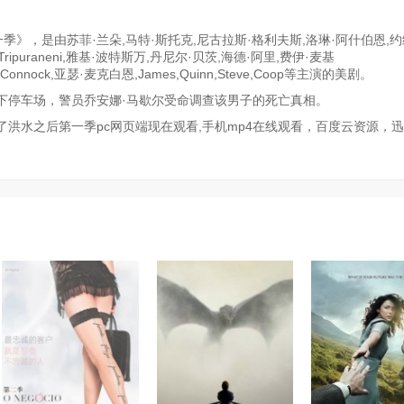
季》，是由苏菲·兰朵,马特·斯托克,尼古拉斯·格利夫斯,洛琳·阿什伯恩,约
ti,Tripuraneni,雅基·波特斯万,丹尼尔·贝茨,海德·阿里,费伊·麦基
s,Maui,Connock,亚瑟·麦克白恩,James,Quinn,Steve,Coop等主演的美剧。
下停车场，警员乔安娜·马歇尔受命调查该男子的死亡真相。
洪水之后第一季pc网页端现在观看,手机mp4在线观看，百度云资源，