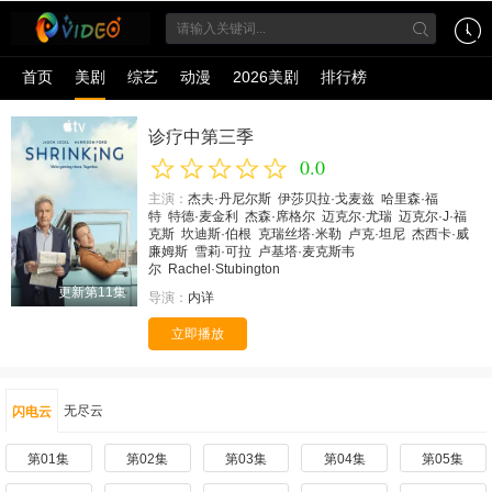
首页
美剧
综艺
动漫
2026美剧
排行榜
诊疗中第三季
0.0
主演：
杰夫·丹尼尔斯
伊莎贝拉·戈麦兹
哈里森·福
特
特德·麦金利
杰森·席格尔
迈克尔·尤瑞
迈克尔·J·福
克斯
坎迪斯·伯根
克瑞丝塔·米勒
卢克·坦尼
杰西卡·威
廉姆斯
雪莉·可拉
卢基塔·麦克斯韦
尔
Rachel·Stubington
更新第11集
导演：
内详
立即播放
无尽云
闪电云
第01集
第02集
第03集
第04集
第05集