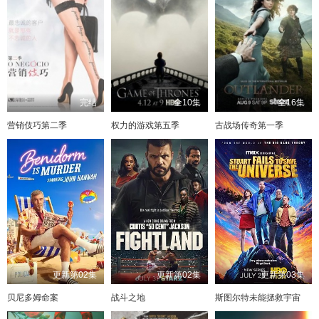
完结
全10集
全16集
营销伎巧第二季
权力的游戏第五季
古战场传奇第一季
更新第02集
更新第02集
更新第03集
贝尼多姆命案
战斗之地
斯图尔特未能拯救宇宙