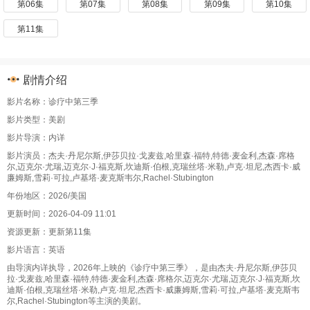
第06集
第07集
第08集
第09集
第10集
第11集
剧情介绍
影片名称：诊疗中第三季
影片类型：美剧
影片导演：内详
影片演员：杰夫·丹尼尔斯,伊莎贝拉·戈麦兹,哈里森·福特,特德·麦金利,杰森·席格
尔,迈克尔·尤瑞,迈克尔·J·福克斯,坎迪斯·伯根,克瑞丝塔·米勒,卢克·坦尼,杰西卡·威
廉姆斯,雪莉·可拉,卢基塔·麦克斯韦尔,Rachel·Stubington
年份地区：2026/美国
更新时间：2026-04-09 11:01
资源更新：更新第11集
影片语言：英语
由导演内详执导，2026年上映的《诊疗中第三季》，是由杰夫·丹尼尔斯,伊莎贝
拉·戈麦兹,哈里森·福特,特德·麦金利,杰森·席格尔,迈克尔·尤瑞,迈克尔·J·福克斯,坎
迪斯·伯根,克瑞丝塔·米勒,卢克·坦尼,杰西卡·威廉姆斯,雪莉·可拉,卢基塔·麦克斯韦
尔,Rachel·Stubington等主演的美剧。