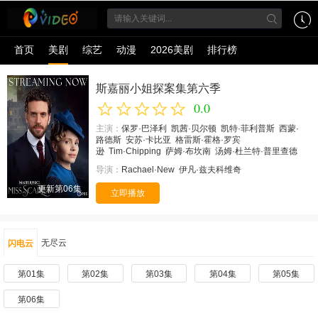
首页
美剧
综艺
动漫
2026美剧
排行榜
斯嘉丽小姐探案集第六季
0.0
主演：
保罗·巴泽利
凯茜·贝尔顿
凯特·菲利普斯
西蒙·
路德斯
安苏·卡比亚
格雷斯·霍格·罗宾
逊
Tim·Chipping
萨姆·布坎南
汤姆·杜兰特·普里查德
导演：
Rachael·New
伊凡·兹夫科维奇
更新第06集
立即播放
无尽云
闪电云
第01集
第02集
第03集
第04集
第05集
第06集