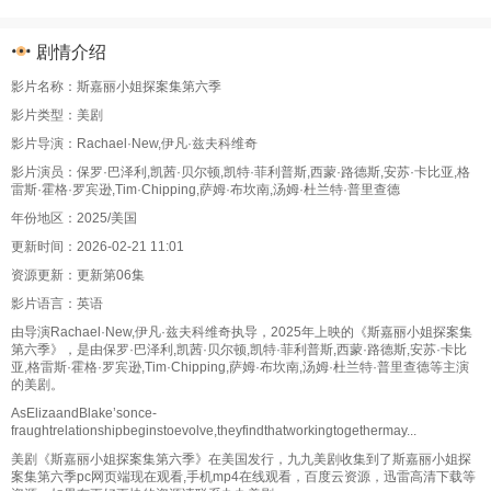
剧情介绍
影片名称：斯嘉丽小姐探案集第六季
影片类型：美剧
影片导演：Rachael·New,伊凡·兹夫科维奇
影片演员：保罗·巴泽利,凯茜·贝尔顿,凯特·菲利普斯,西蒙·路德斯,安苏·卡比亚,格
雷斯·霍格·罗宾逊,Tim·Chipping,萨姆·布坎南,汤姆·杜兰特·普里查德
年份地区：2025/美国
更新时间：2026-02-21 11:01
资源更新：更新第06集
影片语言：英语
由导演Rachael·New,伊凡·兹夫科维奇执导，2025年上映的《斯嘉丽小姐探案集
第六季》，是由保罗·巴泽利,凯茜·贝尔顿,凯特·菲利普斯,西蒙·路德斯,安苏·卡比
亚,格雷斯·霍格·罗宾逊,Tim·Chipping,萨姆·布坎南,汤姆·杜兰特·普里查德等主演
的美剧。
AsElizaandBlake’sonce-
fraughtrelationshipbeginstoevolve,theyfindthatworkingtogethermay...
美剧《斯嘉丽小姐探案集第六季》在美国发行，九九美剧收集到了斯嘉丽小姐探
案集第六季pc网页端现在观看,手机mp4在线观看，百度云资源，迅雷高清下载等