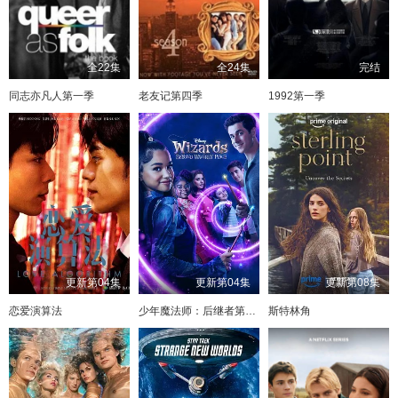
全22集
全24集
完结
同志亦凡人第一季
老友记第四季
1992第一季
更新第04集
更新第04集
更新第08集
恋爱演算法
少年魔法师：后继者第三季
斯特林角