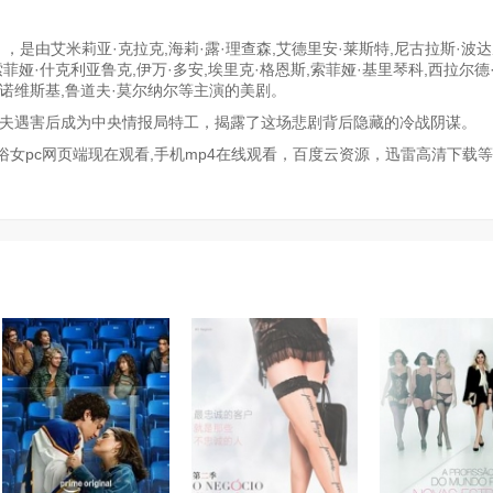
，是由艾米莉亚·克拉克,海莉·露·理查森,艾德里安·莱斯特,尼古拉斯·波达
索菲娅·什克利亚鲁克,伊万·多安,埃里克·格恩斯,索菲娅·基里琴科,西拉尔德
·尼诺维斯基,鲁道夫·莫尔纳尔等主演的美剧。
丈夫遇害后成为中央情报局特工，揭露了这场悲剧背后隐藏的冷战阴谋。
女pc网页端现在观看,手机mp4在线观看，百度云资源，迅雷高清下载