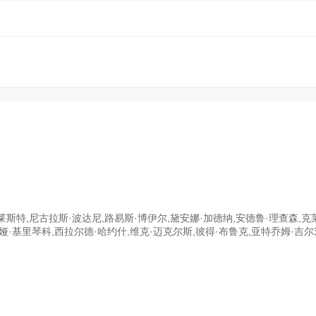
莱斯特,尼古拉斯·波达尼,路易斯·博伊尔,黛安娜·加德纳,安德鲁·理查森,克
娅·基里琴科,西拉尔德·哈约什,维克·迈克尔斯,彼得·布鲁克,亚特乔姆·吉尔