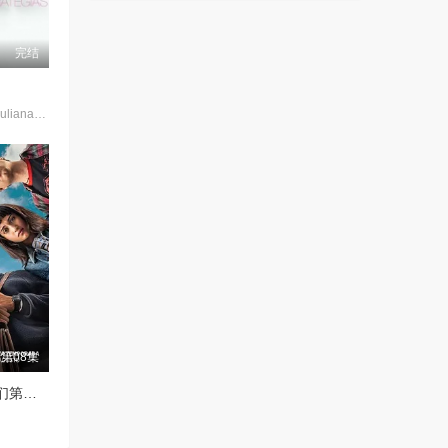
完结
Rafaela·Mandelli,Juliana·Schalch,Michelle·Batista,João·Gabriel·Vasconcellos,Gabriel·Godoy,Guilherme·Weber
第08集
没有人会想念我们第二季