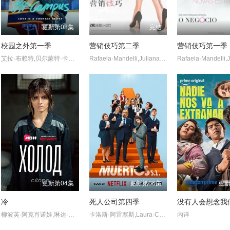
更新第08集
完结
校园之外第一季
营销伎巧第二季
营销伎巧第一季
艾拉·布赖特,贝尔蒙特·卡梅利,史蒂夫·豪威,杰伦·托马斯·
Rafaela·Mandelli,Juliana·Schalch,Michelle·Batista,João·Gabriel·Vasconcellos,Gabriel·Godoy,Guilherme·Weber,Kauê·Telloli
更新第04集
更新第06集
更新
冷
死人公司第四季
柳波芙·阿克肖诺娃,琳达·拉宾什,彼得·费奥多罗夫,拉丽萨·古泽耶娃,奥列格·瓦西里科夫,阿纳斯塔西娅·米希纳,Denis,Prytkov,Kseniya,Katalymova,Evgeniy,Kharitonov,弗谢沃罗德·沃洛丁,Mikhail,Konovalov,Aleksandr,Averin,亚历山大·克罗特科夫,Maksim,Boyko,亚历山德拉·巴巴斯基纳,Aleksandr,S
卡洛斯·阿雷塞斯,Laura·Caballero
内详