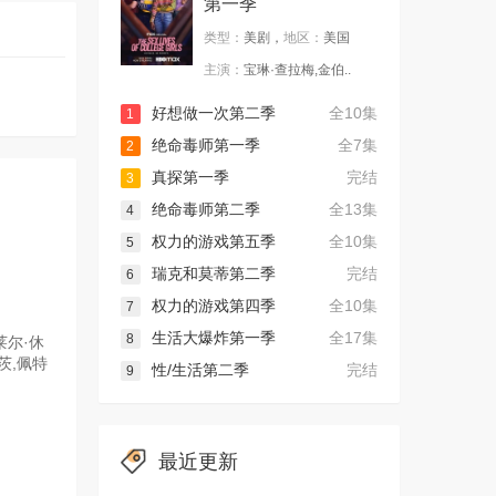
第一季
类型：
美剧，
地区：
美国
主演：
宝琳·查拉梅,金伯..
好想做一次第二季
全10集
1
绝命毒师第一季
全7集
2
真探第一季
完结
3
绝命毒师第二季
全13集
4
权力的游戏第五季
全10集
5
瑞克和莫蒂第二季
完结
6
权力的游戏第四季
全10集
7
生活大爆炸第一季
全17集
8
莱尔·休
茨,佩特
性/生活第二季
完结
9
最近更新