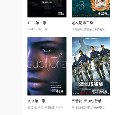
完结
全25集
1992第一季
老友记第三季
Pietro·Ragusa
詹妮弗·安妮斯顿,柯特妮·考克斯,丽莎·库卓,马特·勒布朗,马修·派瑞,大卫·休默
全8集
更新第06集
亢奋第一季
萨菲德·萨加尔行动
赞达亚,茉德·阿帕图,Brian·Bradley,Angus·Cloud,埃里克·迪恩,亚历克萨·德米,雅各布·艾洛蒂,Barbie·Ferreira,Nika·King,斯托姆·瑞德,Hunter·Schafer,西德妮·斯维尼,阿尔吉·史密斯,奥斯汀·艾布拉姆斯
阿迪勒·侯赛因,阿赫梅德·坎,悉塔尔特,吉米·舍尔吉勒,维奈·帕塔克,Ashok·Mehta,马努·里希·查达,马克·班宁顿,莫汉·卡普尔,R·巴克提·克莱因,丹尼斯·侯赛因,普拉加克塔·科利,Edward·Sonnenblick,Dia·Mirza,阿比·维尔马,米希尔·阿胡贾,Masoom·Mumtaz·Khan,Taaruk·Raina,阿姆丽塔·巴格琪,Arnav·Bhasin,Anupa