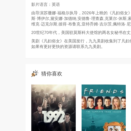
影片语言：英语
由导演苏珊娜·福格尔执导，2026年上映的《凡妇俗女》
斯·博伊尔,黛安娜·加德纳,安德鲁·理查森,克莱尔·休斯,
维克·迈克尔斯,彼得·布鲁克,亚特乔姆·吉尔茨,佩特洛
20世纪70年代，美国驻莫斯科大使馆的两名女秘书在
美剧《凡妇俗女》在美国发行，九九美剧收集到了凡妇俗
如果有更好更快的资源请联系九九美剧。
猜你喜欢