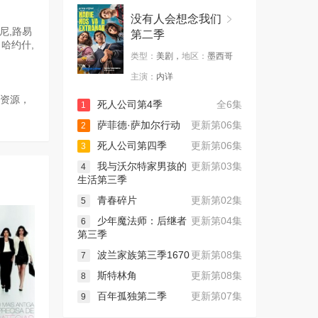
没有人会想念我们
尼,路易
第二季
·哈约什,
类型：
美剧，
地区：
墨西哥
主演：
内详
等资源，
死人公司第4季
全6集
1
萨菲德·萨加尔行动
更新第06集
2
死人公司第四季
更新第06集
3
我与沃尔特家男孩的
更新第03集
4
生活第三季
青春碎片
更新第02集
5
少年魔法师：后继者
更新第04集
6
第三季
波兰家族第三季1670
更新第08集
7
斯特林角
更新第08集
8
百年孤独第二季
更新第07集
9