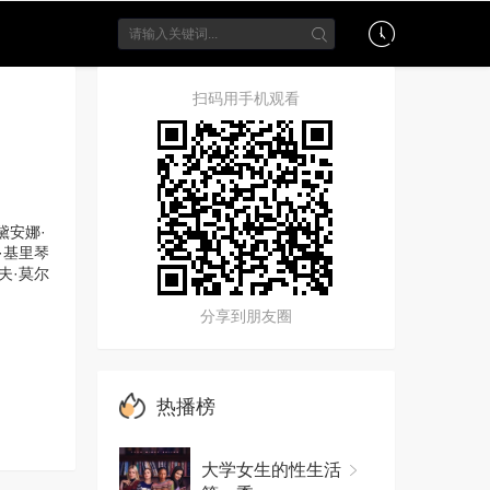
扫码用手机观看
黛安娜·
·基里琴
夫·莫尔
分享到朋友圈
热播榜
大学女生的性生活