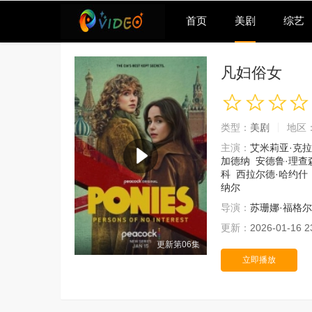
首页
美剧
综艺
凡妇俗女
类型：
美剧
地区
主演：
艾米莉亚·克
加德纳
安德鲁·理查
科
西拉尔德·哈约什
纳尔
导演：
苏珊娜·福格尔
更新：
2026-01-16 2
更新第06集
立即播放