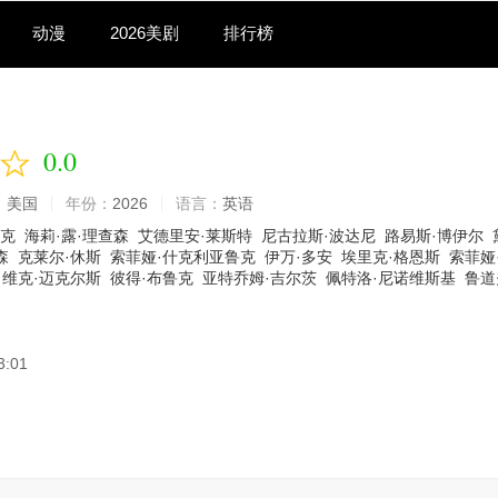
动漫
2026美剧
排行榜
0.0
：
美国
年份：
2026
语言：
英语
拉克
海莉·露·理查森
艾德里安·莱斯特
尼古拉斯·波达尼
路易斯·博伊尔
森
克莱尔·休斯
索菲娅·什克利亚鲁克
伊万·多安
埃里克·格恩斯
索菲娅
维克·迈克尔斯
彼得·布鲁克
亚特乔姆·吉尔茨
佩特洛·尼诺维斯基
鲁道
3:01