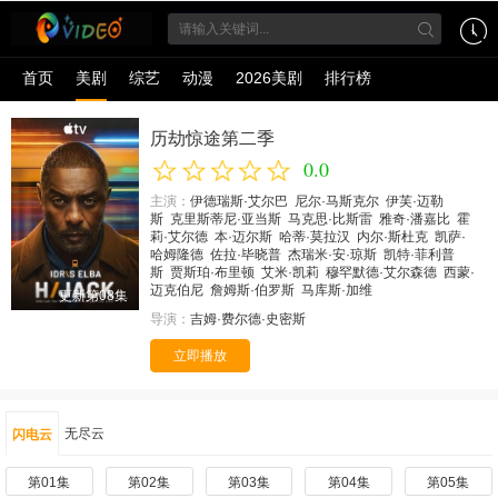
首页
美剧
综艺
动漫
2026美剧
排行榜
历劫惊途第二季
0.0
主演：
伊德瑞斯·艾尔巴
尼尔·马斯克尔
伊芙·迈勒
斯
克里斯蒂尼·亚当斯
马克思·比斯雷
雅奇·潘嘉比
霍
莉·艾尔德
本·迈尔斯
哈蒂·莫拉汉
内尔·斯杜克
凯萨·
哈姆隆德
佐拉·毕晓普
杰瑞米·安·琼斯
凯特·菲利普
斯
贾斯珀·布里顿
艾米·凯莉
穆罕默德·艾尔森德
西蒙·
迈克伯尼
詹姆斯·伯罗斯
马库斯·加维
更新第08集
导演：
吉姆·费尔德·史密斯
立即播放
无尽云
闪电云
第01集
第02集
第03集
第04集
第05集