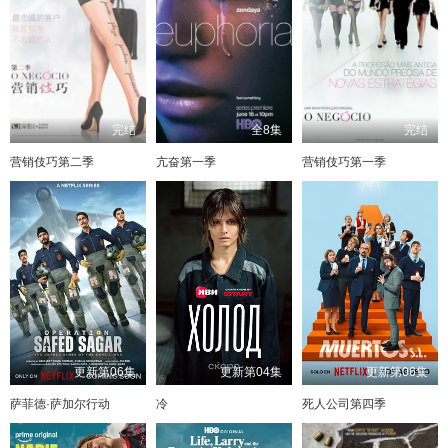
完结
全8集
完结
营销伎巧第二季
亢奋第一季
营销伎巧第一季
更新第06集
更新第04集
更新第06集
萨菲德·萨加尔行动
冷
死人公司第四季