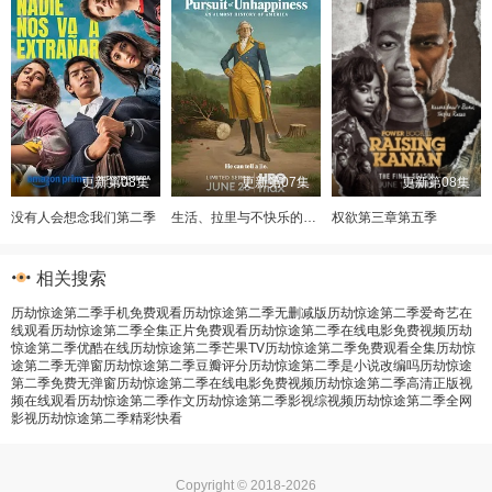
更新第08集
更新第07集
更新第08集
没有人会想念我们第二季
生活、拉里与不快乐的追求：一部美国史
权欲第三章第五季
相关搜索
历劫惊途第二季手机免费观看
历劫惊途第二季无删减版
历劫惊途第二季爱奇艺在
线观看
历劫惊途第二季全集正片免费观看
历劫惊途第二季在线电影免费视频
历劫
惊途第二季优酷在线
历劫惊途第二季芒果TV
历劫惊途第二季免费观看全集
历劫惊
途第二季无弹窗
历劫惊途第二季豆瓣评分
历劫惊途第二季是小说改编吗
历劫惊途
第二季免费无弹窗
历劫惊途第二季在线电影免费视频
历劫惊途第二季高清正版视
频在线观看
历劫惊途第二季作文
历劫惊途第二季影视综视频
历劫惊途第二季全网
影视
历劫惊途第二季精彩快看
Copyright © 2018-2026