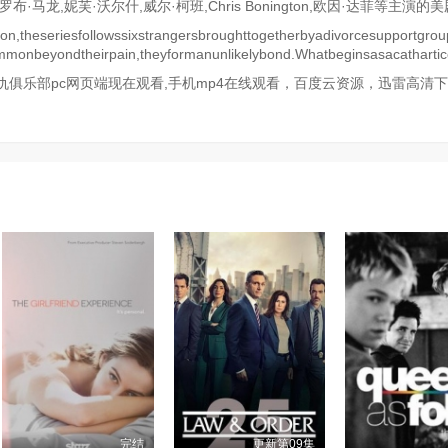
,罗布·马龙,妮芙·沃尔什,威尔·柯班,Chris Bonington,欧因·达菲等主演的
n,theseriesfollowssixstrangersbroughttogetherbyadivorcesupportgrou
incommonbeyondtheirpain,theyformanunlikelybond.Whatbeginsasacatharti
俱乐部pc网页端现在观看,手机mp4在线观看，百度云资源，迅雷高清
完结
更新第09集