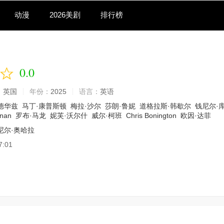
动漫
2026美剧
排行榜
0.0
：
英国
年份：
2025
语言：
英语
德华兹
马丁·康普斯顿
梅拉·沙尔
莎朗·鲁妮
道格拉斯·韩歇尔
钱尼尔·
nnan
罗布·马龙
妮芙·沃尔什
威尔·柯班
Chris Bonington
欧因·达菲
尼尔·奥哈拉
7:01