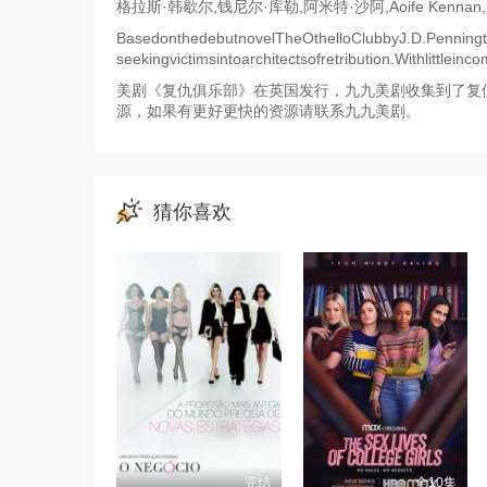
格拉斯·韩歇尔,钱尼尔·库勒,阿米特·沙阿,Aoife Kennan
BasedonthedebutnovelTheOthelloClubbyJ.D.Penningto
seekingvictimsintoarchitectsofretribution.Withlittle
美剧《复仇俱乐部》在英国发行，九九美剧收集到了复仇
源，如果有更好更快的资源请联系九九美剧。
猜你喜欢
完结
全10集