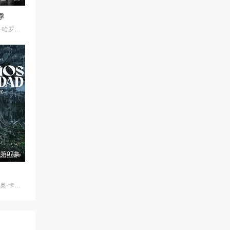
季
哈尔·斯帕克斯,葛尔·哈罗德,兰迪·哈里森,斯科特·洛威尔,彼得·派格,克里斯·波特,米歇尔·科鲁尼,西娅·吉尔,莎朗·格拉斯,Jack·Wetherall
第07集
玛莉达·索托,克劳迪奥·卡塔诺,罗兰·索菲亚,阿基玛,维尼亚·马查多,赫苏斯-雷耶斯,戴里斯·范·格里肯,Rubén·Alberto·Prado·Restrepo,Rashed·Estefenn,安立奎·波维达,路易斯·费尔南多·吉尔,安吉拉·杜阿尔特,Cecilia·Ramírez,Leonardo·Aldana·De·Hoyos,Johanna·Angulo