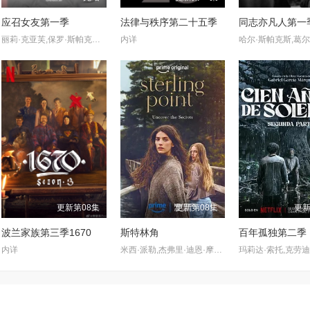
应召女友第一季
法律与秩序第二十五季
同志亦凡人第一
丽莉·克亚芙,保罗·斯帕克斯,玛丽·莱恩·莱杰斯库,亚历桑德拉·卡斯蒂略,肖恩·本森,德鲁·尼尔森,凯特·林恩·希尔,詹姆斯·吉尔伯特,Kate·Hewlett,Neil·Whitely,Ann·Pirvu
内详
更新第08集
更新第08集
更新
波兰家族第三季1670
斯特林角
百年孤独第二季
内详
米西·派勒,杰弗里·迪恩·摩根,凯蒂·道格拉斯,艾拉·鲁宾,艾米丽·霍菲尔,博·布拉加森,卢克·艾沃雷多,西德哈特·沙玛,丹尼尔·奎恩-托伊,基恩·鲁法洛,Mabel·Strachan,雅各布·怀特达克-拉瓦,Nikko·Angelo·Hinayo,Christopher·Omari,凯特·惠勒