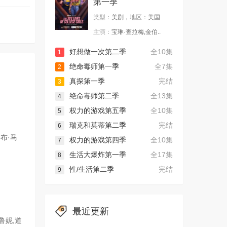
第一季
类型：
美剧，
地区：
美国
主演：
宝琳·查拉梅,金伯..
好想做一次第二季
全10集
1
绝命毒师第一季
全7集
2
真探第一季
完结
3
绝命毒师第二季
全13集
4
权力的游戏第五季
全10集
5
瑞克和莫蒂第二季
完结
6
罗布·马
权力的游戏第四季
全10集
7
生活大爆炸第一季
全17集
8
性/生活第二季
完结
9
最近更新
鲁妮,道