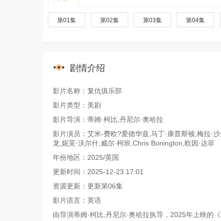
第01集
第02集
第03集
第04集
剧情介绍
影片名称：复仇俱乐部
影片类型：美剧
影片导演：蒂姆·柯比,丹尼尔·奥哈拉
影片演员：艾米-费欧?爱德华兹,马丁·康普斯顿,梅拉·沙尔,莎
龙,妮芙·沃尔什,威尔·柯班,Chris Bonington,欧因·达菲
年份地区：2025/英国
更新时间：2025-12-23 17:01
资源更新：更新第06集
影片语言：英语
由导演蒂姆·柯比,丹尼尔·奥哈拉执导，2025年上映的《