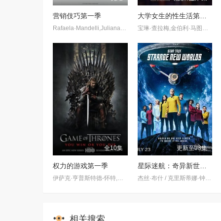
营销伎巧第一季
大学女生的性生活第一季
Rafaela·Mandelli,Juliana·Schalch,Michelle·Batista,João·Gabriel·Vasconcellos,Gabriel·Godoy,Guilherme·Weber
宝琳·查拉梅,金伯利·马图拉,米多莉·弗朗西斯,劳伦·斯宾瑟,史蒂芬·瓜里诺,卡维·拉德尼尔,马特·马洛伊,嘉文·莱特伍德,肯尼迪·利·斯洛克姆,马修·戈尔德,莱西·哈特塞尔,罗布·许贝尔,莱克斯·金,佩吉·陆,雪莉·谢波德,妮可·沙利文,吉利安·阿美娜特
全10集
更新至03集
权力的游戏第一季
星际迷航：奇异新世界第四季
伊萨克·亨普斯特德-怀特,查尔斯·丹斯,约翰·C·布莱德利,罗恩·多纳基,伊恩·麦克尔希尼,肖恩·宾,米歇尔·费尔利,艾米莉亚·克拉克,伊恩·格雷,基特·哈灵顿,尼古拉·科斯特-瓦尔道
杰丝·布什 / 克里斯蒂娜·钟 / 西莉亚·罗丝·古丁 / 阿德里安·霍姆斯 / 克里斯汀·霍恩 / 丹·让诺特 / 卡罗尔·凯恩 / 亚历克丝·卡普 / 安松·蒙特 / Chris Myers / 梅利莎·纳维亚 / 比安卡·努加拉 / 基利安·奥沙利文 / 巴布斯·奥卢桑莫昆 / 帕顿·奥斯瓦尔特
相关搜索