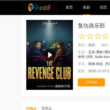
首页
美剧
综艺
复仇俱乐部
类型：
美剧
地区
主演：
艾米-费欧?爱
米特·沙阿
Aoife Ke
导演：
蒂姆·柯比
丹
更新：
2025-12-23 1
立即播放
更新第06集
无尽云
闪电云