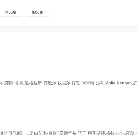
第05集
第06集
朗·鲁妮,道格拉斯·韩歇尔,钱尼尔·库勒,阿米特·沙阿,Aoife Kennan,
复仇俱乐部》，是由艾米-费欧?爱德华兹,马丁·康普斯顿,梅拉·沙尔,莎朗·