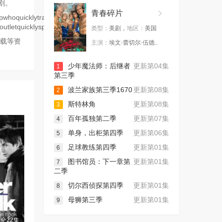
美剧。
青春碎片
pwhoquicklytransformfromtherapy-
coutletquicklyspiralsintosomethingfarmoredangerous.
类型：
美剧，
地区：
美国
下载等资
主演：
埃文·蕾切尔·伍德..
少年魔法师：后继者
更新第04集
1
第三季
波兰家族第三季1670
更新第08集
2
斯特林角
更新第08集
3
百年孤独第二季
更新第07集
4
单身，出柜第四季
更新第06集
5
足球教练第四季
更新第01集
6
图书馆员：下一章第
更新第01集
7
二季
切尔西侦探第四季
更新第01集
8
母狮第三季
更新第01集
9
全22集