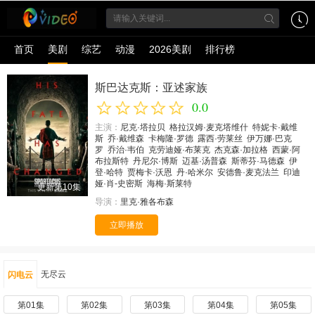
首页
美剧
综艺
动漫
2026美剧
排行榜
斯巴达克斯：亚述家族
0.0
主演：
尼克·塔拉贝
格拉汉姆·麦克塔维什
特妮卡·戴维
斯
乔·戴维森
卡梅隆·罗德
露西·劳莱丝
伊万娜·巴克
罗
乔治·韦伯
克劳迪娅·布莱克
杰克森·加拉格
西蒙·阿
布拉斯特
丹尼尔·博斯
迈基·汤普森
斯蒂芬·马德森
伊
登·哈特
贾梅卡·沃恩
丹·哈米尔
安德鲁·麦克法兰
印迪
娅·肖-史密斯
海梅·斯莱特
更新第10集
导演：
里克·雅各布森
立即播放
无尽云
闪电云
第01集
第02集
第03集
第04集
第05集