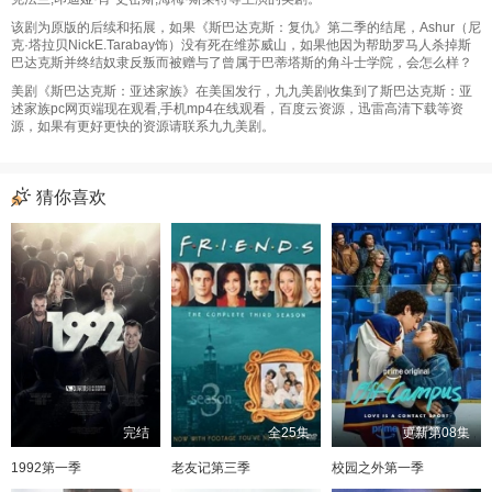
该剧为原版的后续和拓展，如果《斯巴达克斯：复仇》第二季的结尾，Ashur（尼
克·塔拉贝NickE.Tarabay饰）没有死在维苏威山，如果他因为帮助罗马人杀掉斯
巴达克斯并终结奴隶反叛而被赠与了曾属于巴蒂塔斯的角斗士学院，会怎么样？
美剧《斯巴达克斯：亚述家族》在美国发行，九九美剧收集到了斯巴达克斯：亚
述家族pc网页端现在观看,手机mp4在线观看，百度云资源，迅雷高清下载等资
源，如果有更好更快的资源请联系九九美剧。
猜你喜欢
完结
全25集
更新第08集
1992第一季
老友记第三季
校园之外第一季