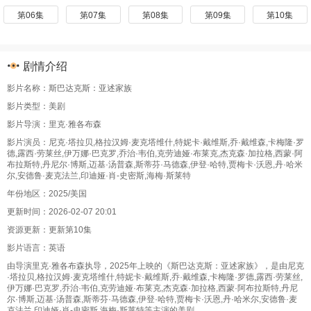
第06集
第07集
第08集
第09集
第10集
剧情介绍
影片名称：斯巴达克斯：亚述家族
影片类型：美剧
影片导演：里克·雅各布森
影片演员：尼克·塔拉贝,格拉汉姆·麦克塔维什,特妮卡·戴维斯,乔·戴维森,卡梅隆·罗
德,露西·劳莱丝,伊万娜·巴克罗,乔治·韦伯,克劳迪娅·布莱克,杰克森·加拉格,西蒙·阿
布拉斯特,丹尼尔·博斯,迈基·汤普森,斯蒂芬·马德森,伊登·哈特,贾梅卡·沃恩,丹·哈米
尔,安德鲁·麦克法兰,印迪娅·肖-史密斯,海梅·斯莱特
年份地区：2025/美国
更新时间：2026-02-07 20:01
资源更新：更新第10集
影片语言：英语
由导演里克·雅各布森执导，2025年上映的《斯巴达克斯：亚述家族》，是由尼克
·塔拉贝,格拉汉姆·麦克塔维什,特妮卡·戴维斯,乔·戴维森,卡梅隆·罗德,露西·劳莱丝,
伊万娜·巴克罗,乔治·韦伯,克劳迪娅·布莱克,杰克森·加拉格,西蒙·阿布拉斯特,丹尼
尔·博斯,迈基·汤普森,斯蒂芬·马德森,伊登·哈特,贾梅卡·沃恩,丹·哈米尔,安德鲁·麦
克法兰,印迪娅·肖-史密斯,海梅·斯莱特等主演的美剧。