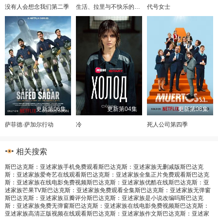
没有人会想念我们第二季
生活、拉里与不快乐的追求：一部美国史
代号女士
更新第06集
更新第04集
更新第06集
萨菲德·萨加尔行动
冷
死人公司第四季
相关搜索
斯巴达克斯：亚述家族手机免费观看
斯巴达克斯：亚述家族无删减版
斯巴达克
斯：亚述家族爱奇艺在线观看
斯巴达克斯：亚述家族全集正片免费观看
斯巴达克
斯：亚述家族在线电影免费视频
斯巴达克斯：亚述家族优酷在线
斯巴达克斯：亚
述家族芒果TV
斯巴达克斯：亚述家族免费观看全集
斯巴达克斯：亚述家族无弹窗
斯巴达克斯：亚述家族豆瓣评分
斯巴达克斯：亚述家族是小说改编吗
斯巴达克
斯：亚述家族免费无弹窗
斯巴达克斯：亚述家族在线电影免费视频
斯巴达克斯：
亚述家族高清正版视频在线观看
斯巴达克斯：亚述家族作文
斯巴达克斯：亚述家