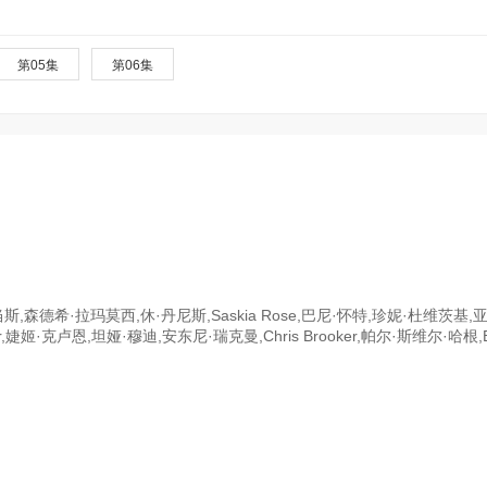
第05集
第06集
森德希·拉玛莫西,休·丹尼斯,Saskia Rose,巴尼·怀特,珍妮·杜维茨基,
eller,婕姬·克卢恩,坦娅·穆迪,安东尼·瑞克曼,Chris Brooker,帕尔·斯维尔·哈根,B