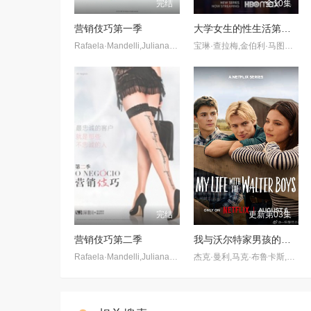
完结
全10集
营销伎巧第一季
大学女生的性生活第一季
Rafaela·Mandelli,Juliana·Schalch,Michelle·Batista,João·Gabriel·Vasconcellos,Gabriel·Godoy,Guilherme·Weber
宝琳·查拉梅,金伯利·马图拉,米多莉·弗朗西斯,劳伦·斯宾瑟,史蒂芬·瓜里诺,卡维·拉德尼尔,马特·马洛伊,嘉文·莱特伍德,肯尼迪·利·斯洛克姆,马修·戈尔德,莱西·哈特塞尔,罗布·许贝尔,莱克斯·金,佩吉·陆,雪莉·谢波德,妮可·沙利文,吉利安·阿美娜特
完结
更新第03集
营销伎巧第二季
我与沃尔特家男孩的生活第三季
Rafaela·Mandelli,Juliana·Schalch,Michelle·Batista,João·Gabriel·Vasconcellos,Gabriel·Godoy,Guilherme·Weber,Kauê·Telloli
杰克·曼利,马克·布鲁卡斯,保罗·麦克吉莱恩,艾琳·卡普拉克,柯瑞·福格尔玛尼斯,艾萨克·阿雷兰尼斯,妮基·罗德里格斯,诺亚·拉朗德,阿什比·金特里,约翰尼·林克,迈尔斯·佩雷斯,米娅·洛韦,Sally·Cacic,Lennix·James,Naveen·Paddock