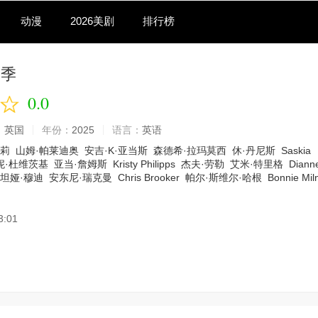
动漫
2026美剧
排行榜
二季
0.0
：
英国
年份：
2025
语言：
英语
考莉
山姆·帕莱迪奥
安吉·K·亚当斯
森德希·拉玛莫西
休·丹尼斯
Saskia
妮·杜维茨基
亚当·詹姆斯
Kristy Philipps
杰夫·劳勒
艾米·特里格
Diann
坦娅·穆迪
安东尼·瑞克曼
Chris Brooker
帕尔·斯维尔·哈根
Bonnie Mil
3:01