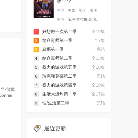
第一季
类型：
美剧，
地区：
美国
主演：
宝琳·查拉梅,金伯..
好想做一次第二季
全10集
1
绝命毒师第一季
全7集
2
真探第一季
完结
3
绝命毒师第二季
全13集
4
权力的游戏第五季
全10集
5
瑞克和莫蒂第二季
完结
6
权力的游戏第四季
全10集
7
亚当·詹姆
生活大爆炸第一季
全17集
8
onnie
性/生活第二季
完结
9
最近更新