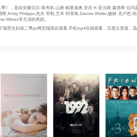
》，是由安娜贝尔·斯考莉,山姆·帕莱迪奥,安吉·K·亚当斯,森德希·拉玛莫
Kristy Philipps,杰夫·劳勒,艾米·特里格,Dianne Weller,婕姬·克卢恩,
nnie Milnes等主演的美剧。
隔壁夫妇第二季pc网页端现在观看,手机mp4在线观看，百度云资源，