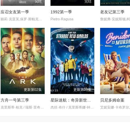
完结
完结
应召女友第一季
1992第一季
老友记第三季
丽莉·克亚芙,保罗·斯帕克斯,玛丽·莱恩·莱杰斯库,亚历桑德拉·卡斯蒂略,肖恩·本森,德鲁·尼尔森,凯特·林恩·希尔,詹姆斯·吉尔伯特,Kate·Hewlett,Neil·Whitely,Ann·Pirvu
Pietro·Ragusa
更新第02集
更新第03集
更新
方舟一号第三季
星际迷航：奇异新世界第四季
贝尼多姆命案
克里斯蒂·柏克 / 瑞斯·里奇 / 理查德·弗利施曼 / 瑞安·亚当斯 / 帕夫莱·耶里尼奇 / 沙利妮·佩里斯 / 蒂安娜·乌普切娃 / 戴安娜·贝穆德斯 / 贾德兰·马尔科维奇 / 克里斯蒂娜·沃尔夫 / 塔玛拉·拉多瓦诺维奇
杰丝·布什 / 克里斯蒂娜·钟 / 西莉亚·罗丝·古丁 / 阿德里安·霍姆斯 / 克里斯汀·霍恩 / 丹·让诺特 / 卡罗尔·凯恩 / 亚历克丝·卡普 / 安松·蒙特 / Chris Myers / 梅利莎·纳维亚 / 比安卡·努加拉 / 基利安·奥沙利文 / 巴布斯·奥卢桑莫昆 / 帕顿·奥斯瓦尔特