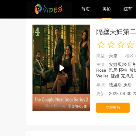
首页
美剧
综艺
隔壁夫妇第
类型：
美剧
地区
主演：
安娜贝尔·斯
Rose
巴尼·怀特
珍
Weller
婕姬·克卢恩
导演：
德里斯·沃斯
更新：
2025-08-30 2
更新第06集
立即播放