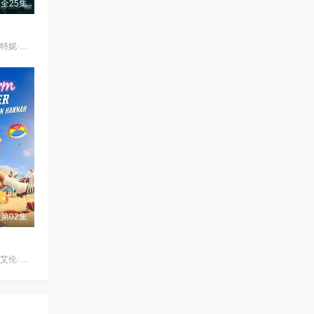
全25集
詹妮弗·安妮斯顿,柯特妮·考克斯,丽莎·库卓,马特·勒布朗,马修·派瑞,大卫·休默
第02集
艾妮安娜·卡布罗尔,艾伦·麦肯纳,约翰·汉纳,伊娃·范·德·古奇特,伊恩·克宁汉,吉姆·英格利氏,Samantha·Power,Tábata·Cerezo,阿里·哈迪曼,诺埃·塞贝尔,奥马尔·沙克尔,Carolina·Bécquer,Damian·Schedler·Cruz,Vaitiare·Ramos