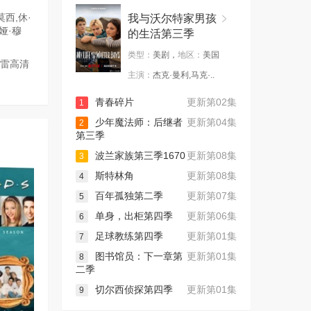
西,休·
我与沃尔特家男孩
坦娅·穆
的生活第三季
类型：
美剧，
地区：
美国
迅雷高清
主演：
杰克·曼利,马克·..
青春碎片
更新第02集
1
少年魔法师：后继者
更新第04集
2
第三季
波兰家族第三季1670
更新第08集
3
斯特林角
更新第08集
4
百年孤独第二季
更新第07集
5
单身，出柜第四季
更新第06集
6
足球教练第四季
更新第01集
7
图书馆员：下一章第
更新第01集
8
二季
切尔西侦探第四季
更新第01集
9