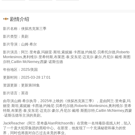
剧情介绍
影片名称：侠探杰克第三季
影片类型：美剧
影片导演：山姆·希尔
影片演员：阿兰·里奇森,玛丽亚·斯坦,索妮娅·卡西迪,约翰尼·贝希托尔德,Roberto
Montesinos,奥利维尔·里希特斯,布莱恩·泰,安东尼·迈克尔·豪尔,丹尼尔·戴维·斯图
尔特,Caitlin McNerney,西蒙·诺斯伍德
年份地区：2025/美国
更新时间：2025-03-28 17:01
资源更新：更新第08集
影片语言：英语
由导演山姆·希尔执导，2025年上映的《侠探杰克第三季》，是由阿兰·里奇森,玛
丽亚·斯坦,索妮娅·卡西迪,约翰尼·贝希托尔德,Roberto Montesinos,奥利维尔·里希
特斯,布莱恩·泰,安东尼·迈克尔·豪尔,丹尼尔·戴维·斯图尔特,Caitlin McNerney,西蒙
·诺斯伍德等主演的美剧。
JackReacher（阿兰·里奇森AlanRitchson饰）在营救一名缉毒卧底线人时，陷入
了一个庞大犯罪集团的黑暗中心。在那里，他发现了一个充满秘密和暴力的世
界，同时也将面对自己过去未竟的事业。