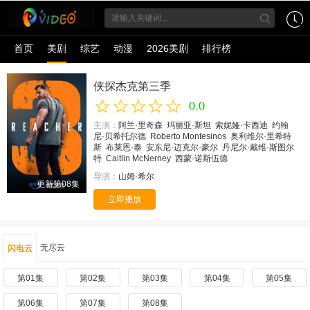
首页
美剧
综艺
动漫
2026美剧
排行榜
侠探杰克第三季
0.0
主演：
阿兰·里奇森
玛丽亚·斯坦
索妮娅·卡西迪
约翰
尼·贝希托尔德
Roberto Montesinos
奥利维尔·里希特
斯
布莱恩·泰
安东尼·迈克尔·豪尔
丹尼尔·戴维·斯图尔
特
Caitlin McNerney
西蒙·诺斯伍德
导演：
山姆·希尔
更新第08集
立即播放
无尽云
闪电云
第01集
第02集
第03集
第04集
第05集
第06集
第07集
第08集