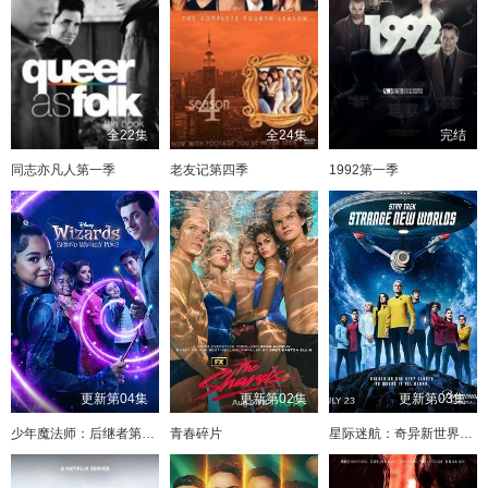
全22集
全24集
完结
同志亦凡人第一季
老友记第四季
1992第一季
更新第04集
更新第02集
更新第03集
少年魔法师：后继者第三季
青春碎片
星际迷航：奇异新世界第四季