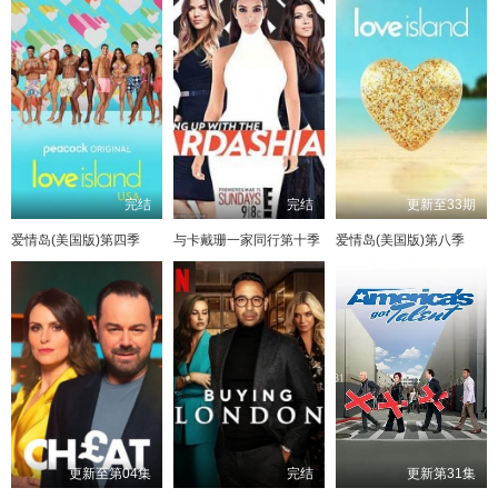
完结
完结
更新至33期
爱情岛(美国版)第四季
与卡戴珊一家同行第十季
爱情岛(美国版)第八季
更新至第04集
完结
更新第31集