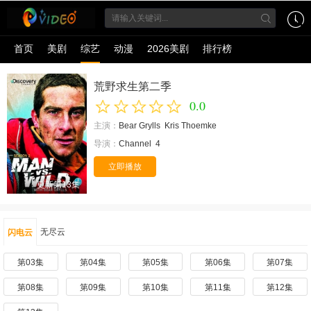
首页
美剧
综艺
动漫
2026美剧
排行榜
荒野求生第二季
0.0
主演：
Bear Grylls
Kris Thoemke
导演：
Channel
4
立即播放
更新第13集
无尽云
闪电云
第03集
第04集
第05集
第06集
第07集
第08集
第09集
第10集
第11集
第12集