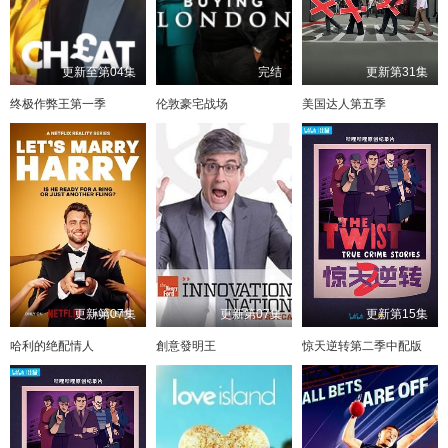
更新至第04集
完结
更新第31集
终极作弊王第一季
伦敦豪宅战场
美国达人第五季
更新第07集
更新第07集
更新第15集
哈利的绝配情人
創意發明王
惊天逆转第二季中配版