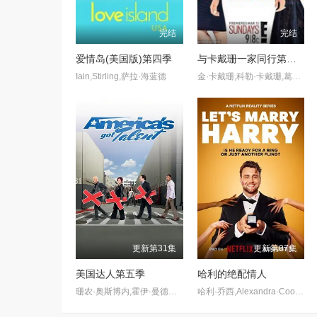
完结
完结
爱情岛(美国版)第四季
与卡戴珊一家同行第十季
Iain,Stirling,萨拉·海蓝德
金·卡戴珊,科勒·卡戴珊,葛妮·卡戴珊,克莉丝·詹纳
更新第31集
更新第07集
美国达人第五季
哈利的绝配情人
珊农·奥斯博内,霍伊·曼德尔,皮尔斯·摩根
哈利·乔西,Alexandra·Cooper