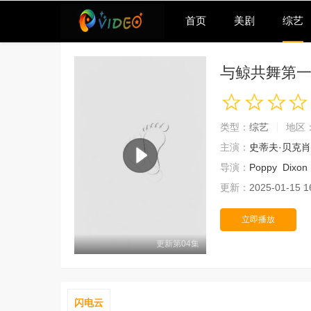
首页
美剧
综艺
与鲸共舞第
类型：
综艺
地区
主演：
史蒂夫·贝克肖
导演：
Poppy
Dixon
更新：
2025-01-15 1
立即播放
更新第04集
闪电云