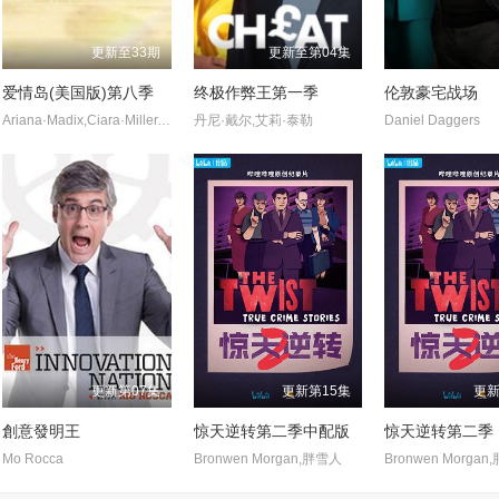
更新至33期
更新至第04集
爱情岛(美国版)第八季
终极作弊王第一季
伦敦豪宅战场
Ariana·Madix,Ciara·Miller,Tefi·Pessoa
丹尼·戴尔,艾莉·泰勒
Daniel Daggers
更新第07集
更新第15集
更新
創意發明王
惊天逆转第二季中配版
惊天逆转第二季
Mo Rocca
Bronwen Morgan,胖雪人
Bronwen Morga