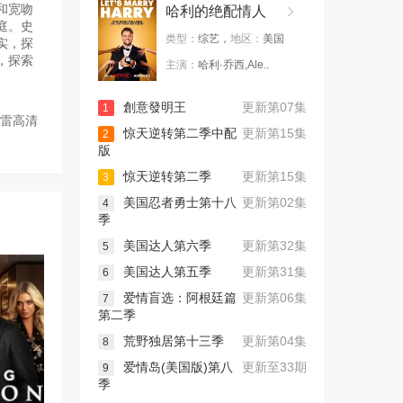
和宽吻
哈利的绝配情人
庭。史
类型：
综艺，
地区：
美国
实，探
，探索
主演：
哈利·乔西,Ale..
創意發明王
更新第07集
1
迅雷高清
惊天逆转第二季中配
更新第15集
2
版
惊天逆转第二季
更新第15集
3
美国忍者勇士第十八
更新第02集
4
季
美国达人第六季
更新第32集
5
美国达人第五季
更新第31集
6
爱情盲选：阿根廷篇
更新第06集
7
第二季
荒野独居第十三季
更新第04集
8
爱情岛(美国版)第八
更新至33期
9
季