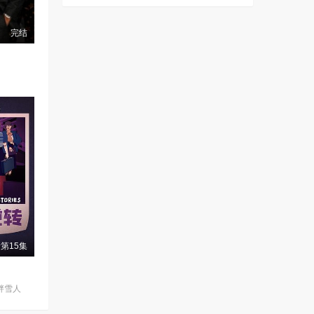
完结
第15集
n,胖雪人