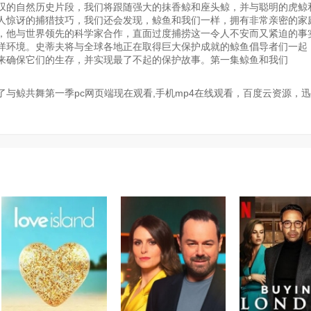
叹的自然历史片段，我们将跟随强大的抹香鲸和座头鲸，并与聪明的虎鲸
人惊讶的捕猎技巧，我们还会发现，鲸鱼和我们一样，拥有非常亲密的家
，他与世界领先的科学家合作，直面过度捕捞这一令人不安而又紧迫的事
洋环境。史蒂夫将与全球各地正在取得巨大保护成就的鲸鱼倡导者们一起
来确保它们的生存，并实现最了不起的保护故事。第一集鲸鱼和我们
与鲸共舞第一季pc网页端现在观看,手机mp4在线观看，百度云资源，