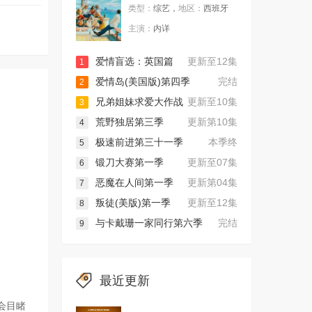
类型：
综艺，
地区：
西班牙
主演：
内详
爱情盲选：英国篇
更新至12集
1
爱情岛(美国版)第四季
完结
2
兄弟姐妹求爱大作战
更新至10集
3
荒野独居第三季
更新第10集
4
极速前进第三十一季
本季终
5
锻刀大赛第一季
更新至07集
6
恶魔在人间第一季
更新第04集
7
叛徒(美版)第一季
更新至12集
8
与卡戴珊一家同行第六季
完结
9
最近更新
会目睹