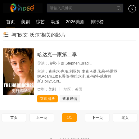
首页
美剧
综艺
动漫
2026美剧
排行榜
与“欧文·沃尔”相关的影片
哈达克一家第二季
导演：
瑞秋·卡蕾,Stephen,Bradl..
主演：
克莱尔·库珀,利亚姆·麦克马洪,朱莉·格雷厄
姆,Adam,Little,香侬·拉维尔,扎克·福特-威廉姆
斯,Holly,Sturt..
类型：
美剧
地区：
英国
更新第06集
立即播放
查看详情
首页
上一页
1/1
下一页
尾页