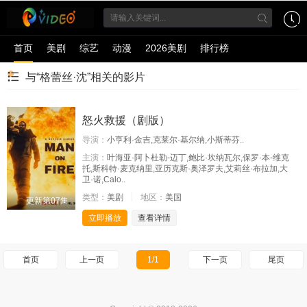
首页
美剧
综艺
动漫
2026美剧
排行榜
与“格蕾丝·沈”相关的影片
怒火救援（剧版）
导演：
小亨利·金吉,克莱尔·基尔纳,小斯蒂芬..
主演：
叶海亚·阿卜杜勒-迈丁,鲍比·坎纳瓦尔,保罗·本-维克
托,斯科特·麦克纳里,亚历克斯·奥泽罗夫,艾莉丝·布拉加,大
卫·诺,Calo..
类型：
美剧
地区：
美国
更新第07集
立即播放
查看详情
首页
上一页
1/1
下一页
尾页